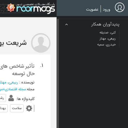
Ski
t
ورود
عضویت
mai
conten
پدیدآوران همکار
کنی، صدیقه
ربیعی، مهناز
شریعت بها
حیدری، سمیه
1.
تأثیر شاخص های 
حال توسعه
نویسنده
:
ربیعی، مهناز
مجله
:
مجله اقتصادی
»
مهر و آب
رشد
کلیدواژه ها
:
سلامت
بهد