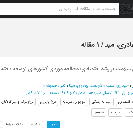
دری، مینا
/
1 مقاله
سلامت بر رشد اقتصادی: مطالعه موردی کشورهای توسعه یافته و
؛
حیدری، سمیه
؛
شریعت بهادری، مینا
؛
کنی، صدیقه
؛
ان 1392، سال سیزدهم - شماره 7 و 8
(‎16 صفحه -
از 73 تا 88
)
 اقتصادی
امید به زندگی
موجودی سرمایه
نرخ باروری
نرخ مرگ و میر کودکان زیر ٥ 
اشت
سرمایه
شاخص
چکیده
مقالات مرتبط
دانلود