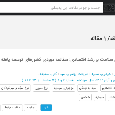
ه
/
1 مقاله
سلامت بر رشد اقتصادی: مطالعه موردی کشورهای توسعه یافته و
؛
حیدری، سمیه
؛
شریعت بهادری، مینا
؛
کنی، صدیقه
؛
ان 1392، سال سیزدهم - شماره 7 و 8
(‎16 صفحه -
از 73 تا 88
)
 اقتصادی
امید به زندگی
موجودی سرمایه
نرخ باروری
نرخ مرگ و میر کودکان زیر ٥ 
اشت
سرمایه
شاخص
چکیده
مقالات مرتبط
دانلود