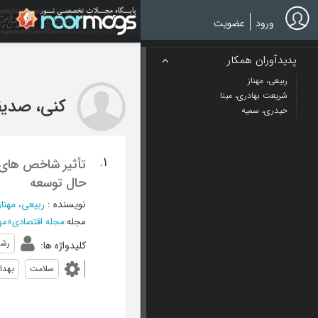
Ski
t
ورود
عضویت
mai
conten
پدیدآوران همکار
ربیعی، مهناز
شریعت بهادری، مینا
کنی، صدیق
حیدری، سمیه
1.
تأثیر شاخص های 
حال توسعه
نویسنده
:
ربیعی، مهناز
مجله
:
مجله اقتصادی
»
مهر و آب
رشد
کلیدواژه ها
:
سلامت
بهد