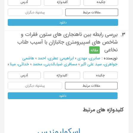
چکیده
کلیدواژه
آدرس
مقالات مرتبط
پیشنهاد دیگران
دانلود
بررسی رابطه بین ناهنجاری های ستون فقرات و
3.
شاخص های اسپیرومتری جانبازان با آسیب طناب
نخاعی
مقاله
نویسنده
:
صابری، مهدی
؛
ابراهیمی عطری، احمد
؛
هاشمی
جواهری، سید علی اکبر
؛
مسافری ضیاءالدینی، محمد
؛
خدائی، مینا
؛
چکیده
کلیدواژه
آدرس
مقالات مرتبط
پیشنهاد دیگران
دانلود
کلیدواژه های مرتبط
اسکولیوزیس