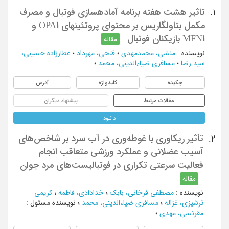
تاثیر هشت هفته برنامه آماده‏سازی فوتبال و مصرف
1.
مکمل بتاولگاریس بر محتوای پروتئین‏های OPA1 و
MFN1 بازیکنان فوتبال
مقاله
نویسنده
:
منشی، محمدمهدی
؛
فتحی، مهرداد
؛
عطارزاده حسینی،
سید رضا
؛
مسافری ضیاءالدینی، محمد
؛
چکیده
کلیدواژه
آدرس
مقالات مرتبط
پیشنهاد دیگران
دانلود
تأثیر ریکاوری با غوطه‌وری در آب سرد بر شاخص‌های
2.
آسیب عضلانی و عملکرد ورزشی متعاقب انجام
فعالیت سرعتی تکراری در فوتبالیست‌های مرد جوان
مقاله
نویسنده
:
مصطفی فرخانی، بابک
؛
خدادادی، فاطمه
؛
کریمی
ترشیزی، غزاله
؛
مسافری ضیاءالدینی، محمد
؛
نویسنده مسئول
:
مقرنسی، مهدی
؛