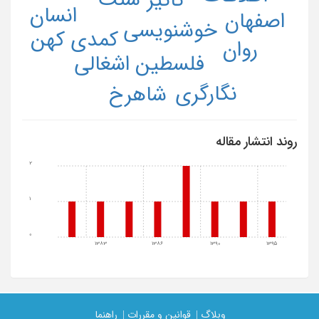
انسان
اصفهان
خوشنویسی
کمدی کهن
روان
فلسطین اشغالی
نگارگری
شاهرخ
روند انتشار مقاله
2
1
0
1383
1386
1390
1395
وبلاگ |
قوانین و مقررات |
راهنما