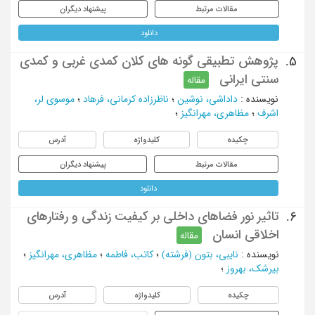
مقالات مرتبط
پیشنهاد دیگران
دانلود
پژوهش تطبیقی گونه های کلان کمدی غربی و کمدی
5.
سنتی ایرانی
مقاله
نویسنده
:
داداشی، نوشین
؛
ناظرزاده کرمانی، فرهاد
؛
موسوی لر،
اشرف
؛
مظاهری، مهرانگیز
؛
چکیده
کلیدواژه
آدرس
مقالات مرتبط
پیشنهاد دیگران
دانلود
تاثیر نور فضاهای داخلی بر کیفیت زندگی و رفتارهای
6.
اخلاقی انسان
مقاله
نویسنده
:
نایبی، بتون (فرشته)
؛
کاتب، فاطمه
؛
مظاهری، مهرانگیز
؛
بیرشک، بهروز
؛
چکیده
کلیدواژه
آدرس