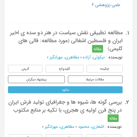
علمی-پژوهشی 6
مطالعه تطبیقی نقش سیاست در هنر دو سده ی اخیر
1.
ایران و فلسطین اشغالی (مورد مطالعه: قالی های
کلیمی)
مقاله
نویسنده
:
نیکوئی، آزاده
؛
مظاهری، مهرانگیز
؛
چکیده
کلیدواژه
آدرس
مقالات مرتبط
پیشنهاد دیگران
دانلود
بررسی گونه ها، شیوه ها و جغرافیای تولید فرش ایران
2.
در پنج قرن اولیه ی هجری، با تکیه بر منابع مکتوب
مقاله
نویسنده
:
اشعاری، محمود
؛
مظاهری، مهرانگیز
؛