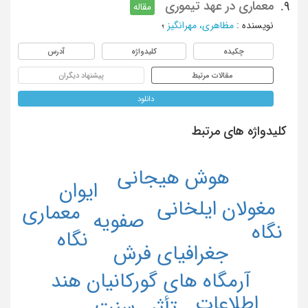
معماری در عهد تیموری
9.
مقاله
نویسنده
:
مظاهری، مهرانگیز
؛
چکیده
کلیدواژه
آدرس
مقالات مرتبط
پیشنهاد دیگران
دانلود
کلیدواژه های مرتبط
هوش هیجانی
ایوان
مغولان ایلخانی
معماری
صفویه
نگاه
نگاه
جغرافياي فرش
آرمگاه های گورکانیان هند
اطلاعات
سنت
تأثیر