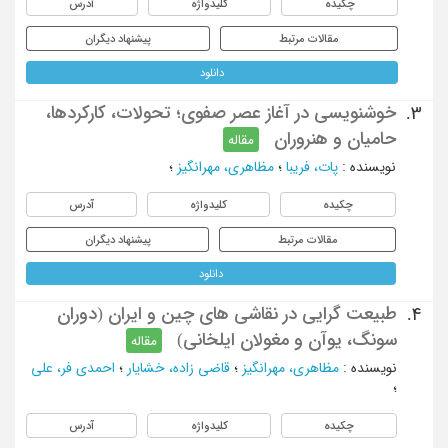
چکیده
کلیدواژه
آدرس
مقالات مرتبط
پیشنهاد دیگران
دانلود
خوشنویسی در آغاز عصر صفوی؛ تحولات، کارکردها،
3.
حامیان و هنروران
مقاله
نویسنده
:
پات، فریبا
؛
مظاهری، مهرانگیز
؛
چکیده
کلیدواژه
آدرس
مقالات مرتبط
پیشنهاد دیگران
دانلود
طبیعت گرایی در نقاشی های چین و ایران (دوران
4.
سونگ، یوآن و مغولان ایلخانی)
مقاله
نویسنده
:
مظاهری، مهرانگیز
؛
قاضی زاده، خشایار
؛
احمدی فر، علی
؛
چکیده
کلیدواژه
آدرس