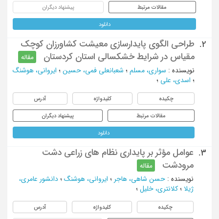
مقالات مرتبط
پیشنهاد دیگران
دانلود
طراحی الگوی پایدارسازی معیشت کشاورزان کوچک
2.
مقیاس در شرایط خشکسالی استان کردستان
مقاله
نویسنده
:
سواری، مسلم
؛
شعبانعلی فمی، حسین
؛
ایروانی، هوشنگ
؛
اسدی، علی
؛
چکیده
کلیدواژه
آدرس
مقالات مرتبط
پیشنهاد دیگران
دانلود
عوامل مؤثر بر پایداری نظام های زراعی دشت
3.
مرودشت
مقاله
نویسنده
:
حسن شاهی، هاجر
؛
ایروانی، هوشنگ
؛
دانشور عامری،
ژیلا
؛
کلانتری، خلیل
؛
چکیده
کلیدواژه
آدرس