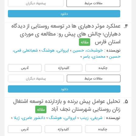
مقالات مرتبط
پیشنهاد دیگران
دانلود
عملکرد موثر دهیاری ها در توسعه روستایی از دیدگاه
4.
دهیاران؛ چالش های پیش رو: مطالعه ی موردی
استان فارس
مقاله
نویسنده
:
خوشبخت، حسین
؛
ایروانی، هوشنگ
؛
شعبانعلی فمی،
حسین
؛
محمدی، یاسر
؛
چکیده
کلیدواژه
آدرس
مقالات مرتبط
پیشنهاد دیگران
دانلود
تحلیل عوامل پیش برنده و بازدارنده توسعه اشتغال
5.
زنان روستایی شهرستان نجف آباد
مقاله
نویسنده
:
شریفی، زینب
؛
ایروانی، هوشنگ
؛
دانشور عامری، ژیلا
؛
چکیده
کلیدواژه
آدرس