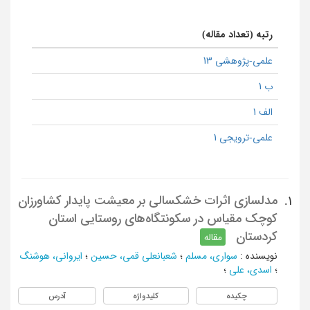
رتبه (تعداد مقاله)
علمی-پژوهشی 13
ب 1
الف 1
علمی-ترویجی 1
مدلسازی اثرات خشکسالی بر معیشت پایدار کشاورزان
1.
کوچک مقیاس در سکونتگاه‌های روستایی استان
کردستان
مقاله
نویسنده
:
سواری، مسلم
؛
شعبانعلی قمی، حسین
؛
ایروانی، هوشنگ
؛
اسدی، علی
؛
چکیده
کلیدواژه
آدرس