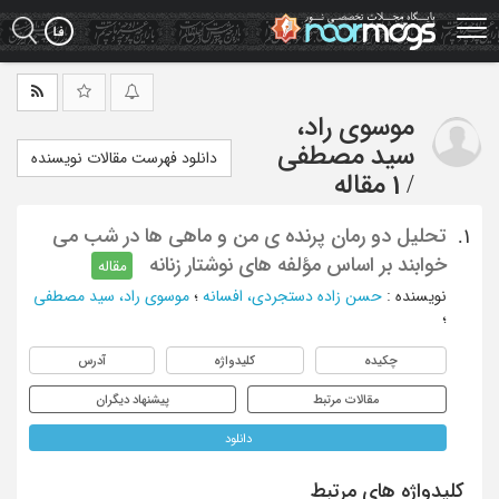
Ski
t
mai
conten
موسوی راد،
سید مصطفی
دانلود فهرست مقالات نویسنده
/
1 مقاله
تحلیل دو رمان پرنده ی من و ماهی ها در شب می
1.
خوابند بر اساس مؤلفه های نوشتار زنانه
مقاله
نویسنده
:
حسن زاده دستجردی، افسانه
؛
موسوی راد، سید مصطفی
؛
چکیده
کلیدواژه
آدرس
مقالات مرتبط
پیشنهاد دیگران
دانلود
کلیدواژه های مرتبط