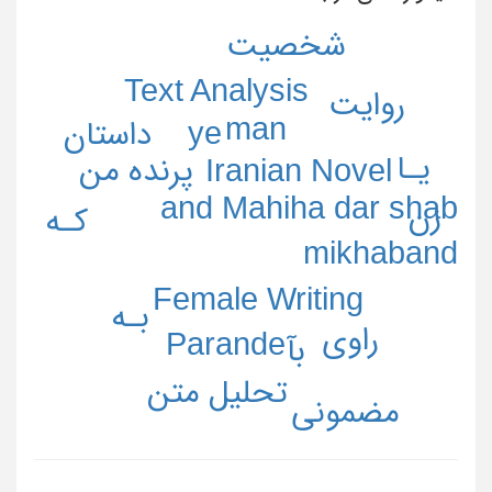
شخصیت
Text Analysis
روایت
man
داستان
ye
یـا
پرنده من
Iranian Novel
and Mahiha dar shab
زن
کـه
mikhaband
Female Writing
بـه
راوی
Parande
بآ
تحلیل متن
مضمونی