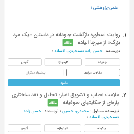
علمی-پژوهشی 1
روایت اسطوره بازگشت جاودانه در داستان «یک مرد
1.
بزرگ» از میرچا الیاده
مقاله
نویسنده
:
حسن زاده دستجردی، افسانه
؛
چکیده
کلیدواژه
آدرس
مقالات مرتبط
پیشنهاد دیگران
دانلود
ملامت احباب و تشویق اغیار؛ تحلیل و نقد ساختاری
2.
پاره‌ای از حکایتهای صوفیانه
مقاله
نویسنده مسئول
:
محمدی، حسین
؛
نویسنده
:
حسن ‏زاده
دستجردی، افسانه
؛
چکیده
کلیدواژه
آدرس