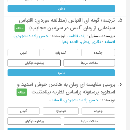
دانلود
ترجمه؛ گونه‏ ای اقتباس (مطالعه موردی: اقتباس
5.
سینمایی از رمان آلیس در سرزمین عجایب)
مقاله
نویسنده مسئول
:
زند، فاطمه
؛
نویسنده
:
حسن زاده دستجردی،
افسانه
؛
نظری رباطی، فاطمه زهرا
؛
چکیده
کلیدواژه
آدرس
مقالات مرتبط
پیشنهاد دیگران
دانلود
بررسی مقایسه ای رمان به هادس خوش آمدید و
6.
اسطوره پرسفونه براساس نظریه بینامتنیت
مقاله
نویسنده
:
حسن زاده دستجردی، افسانه
؛
چکیده
کلیدواژه
آدرس
مقالات مرتبط
پیشنهاد دیگران