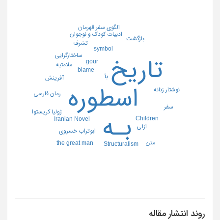
الگوی سفر قهرمان
ادبیات کودک و نوجوان
بازگشت
تشرف
symbol
ساختارگرایی
تاریخ
gour
ملامتیه
blame
بآ
آفرینش
اسطوره
نوشتار زنانه
رمان فارسی
سفر
ژولیا کریستوا
بـه
Children
Iranian Novel
ازلی
ابوتراب خسروی
متن
the great man
Structuralism
روند انتشار مقاله