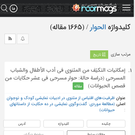
Ski
t
mai
conten
کلیدواژه
الحوار
‏/ (1665 مقاله)
مرتب سازی
تاریخ
إمكانيات التكيّف من المثنوي في أدب الأطفال والشباب
1.
المسرحي (دراسة حالة: حوار مسرحي في عشر حكايات من
قصص الحيوانات)
مقاله
عنوان
ظرفیت‌های اقتباس از مثنوی در ادبیات نمایشی کودک و نوجوان
اصلی
(مطالعة موردی: گفت‌وگوی نمایشی در ده حکایت از داستان‏های
:
حیوانات)
چکیده
کلیدواژه
آدرس
مقالات مرتبط
پیشنهاد دیگران