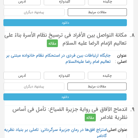
چکیده
کلیدواژه
آدرس
مقالات مرتبط
پیشنهاد دیگران
دانلود
مكانة التواصل بين الأفراد في ترسيخ نظام الأسرة بناءً على
8.
تعاليم الإمام الرضا عليه السلام
مقاله
عنوان
جایگاه ارتباطات بین فردی در استحکام نظام خانواده مبتنی بر
اصلی :
تعالیم امام رضا علیه‌السلام
چکیده
کلیدواژه
آدرس
مقالات مرتبط
پیشنهاد دیگران
دانلود
اندماج الآفاق في رواية جزيرة الضياع: تأمل في أساس
9.
نظرية غادامر
مقاله
عنوان اصلی
امتزاج افق‌ها در رمان جزیرۀ سرگردانی: تاملی بر بنیاد نظریه
:
گادامر