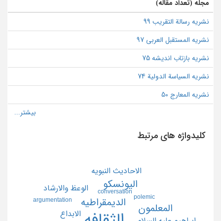
مجله (تعداد مقاله)
نشریه رسالة التقریب 99
نشریه المستقبل العربی 97
نشریه بازتاب اندیشه 75
نشریه السیاسة الدولیة 74
نشریه المعارج 50
کلیدواژه های مرتبط
الاحاديث النبويه
اليونسكو
الوعظ والارشاد
conversation
polemic
argumentation
الديمقراطيه
المعلمون
الابداع
الثقافه
ابراهيم عليه السلام