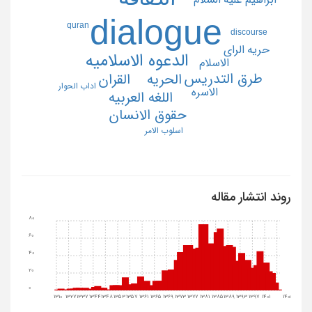
dialogue
quran
discourse
حريه الراي
الدعوه الاسلاميه
الاسلام
طرق التدريس
القران
الحريه
اداب الحوار
الاسره
اللغه العربيه
حقوق الانسان
اسلوب الامر
روند انتشار مقاله
80
60
40
20
0
1310
1327
1337
1344
1348
1353
1357
1361
1365
1369
1373
1377
1381
1385
1389
1393
1397
1401
1405