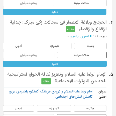
مقالات مرتبط
پیشنهاد دیگران
دانلود
الحجاج وبلاغة الانتصار في سجالات زكي مبارك: جدلية
4.
الإقناع والإقصاء
مقاله
نویسنده
:
الشعري، یاسین
؛
چکیده
کلیدواژه
آدرس
مقالات مرتبط
پیشنهاد دیگران
دانلود
الإمام الرضا عليه السلام وتعزيز ثقافة الحوار؛ استراتيجية
5.
للحد من التوترات الاجتماعية
مقاله
عنوان
امام رضا علیه‌السلام و ترویج فرهنگ گفتگو؛ راهبردی برای
اصلی :
کاهش تنش‌های اجتماعی
چکیده
کلیدواژه
آدرس