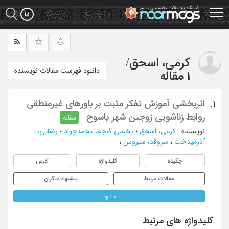
Ski
t
mai
conten
کرمی، اسحق
/
دانلود فهرست مقالات نویسنده
1 مقاله
اثربخشی آموزش تفکر مثبت بر باورهای غیرمنطقی
1.
روابط زناشویی زوجین شهر یاسوج
مقاله
نویسنده
:
کرمی، اسحق
؛
بخشی گنجه، محمدجواد
؛
رضایی،
آذرمیدخت
؛
سروقد، سیروس
؛
چکیده
کلیدواژه
آدرس
مقالات مرتبط
پیشنهاد دیگران
دانلود
کلیدواژه های مرتبط