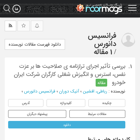
Ski
t
mai
conten
فرانسیس
دانورس
دانلود فهرست مقالات نویسنده
/
1 مقاله
بررسی تأثیر اجرای ترازنامه ی صلاحیت ها بر عزت
1.
نفس، استرس و انگیزش شغلی کارگران شرکت ایران
خودرو
مقاله
نویسنده
:
رباطی، افشین
؛
آنیک دوران
؛
فرانسیس دانورس
؛
چکیده
کلیدواژه
آدرس
مقالات مرتبط
پیشنهاد دیگران
دانلود
کلیدواژه های مرتبط