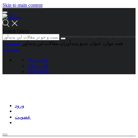
Skip to main content
Search Query
همه موارد
عنوان منبع
پدیدآوران
مقالات این پدیدآور
جستجوی
پیشرفته
فارسی
FA
العربیه
AR
EN
English
ورود
عضویت