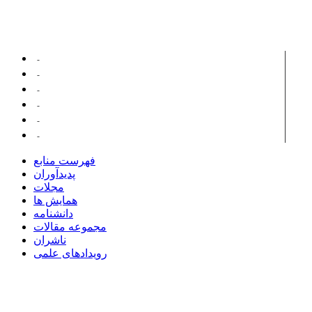
پدیدآورانی با مقالات مرتبط ...
عباسی، محمد رضا
ساروخانی، باقر
صمدی، بهمن
بنایی، غلامحسین
ملکی، صفی الله
شیروانی، علی رضا
فهرست منابع
پدیدآوران
مجلات
همایش ها
دانشنامه
مجموعه مقالات
ناشران
رویدادهای علمی