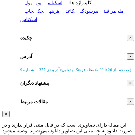
کلیدواژه ها
:
اسکناس
پول
پول
ملی
مراقبت
فرسودگی
کاغذ
هزینه
چک
چاپ
اسکناس
چکیده
×
آدرس
×
)
از 26 تا 29
(‎4 صفحه -
مجله
:
فرهنگ و تعاون
»
آذر و دی 1377 - شماره 9
پیشنهاد دیگران
×
مقالات مرتبط
×
×
این مقاله دارای تصاویری است که در فایل متنی قرار ندارند و در
صورت دانلود نسخه متنی این تصاویر دانلود نمی شوند توصیه میشود