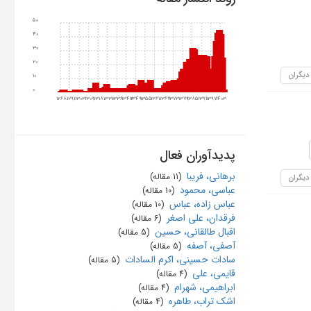
50
40
30
20
 دیگران
10
0
1268
1291
1303
1309
1318
1330
1336
1343
1349
1355
1361
1367
1373
1379
1385
1391
1397
1403
پدیدآوران فعال
برهانی، فریبا
‏ (11 مقاله)
 دیگران
عباسی، محمود
‏ (10 مقاله)
عباس زاده، عباس
‏ (10 مقاله)
فرقدان، علی اصغر
‏ (6 مقاله)
اقبال طالقانی، حسین
‏ (5 مقاله)
آصفی، آصفه
‏ (5 مقاله)
سادات حسینی، اکرم السادات
‏ (5 مقاله)
قایمی، علی
‏ (4 مقاله)
ابراهیمی، شهرام
‏ (4 مقاله)
اشک تراب، طاهره
‏ (4 مقاله)