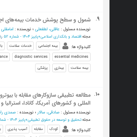
9.
شمول و سطح پوشش خدمات بیمه‌های اجت
نویسنده مسئول
:
عاقلی، لطفعلی
؛
نویسنده
:
امامقلی پ
مجله
:
اقتصاد و بانکداری اسلامی
»
پاییز 1404 - شماره 52
رتب
بیمه اجتماعی
خدمات سلامت
با
کلیدواژه ها
:
rance
diagnostic services
essential medicines
بیمه سلامت
بیماری
پزشکی
10.
مطالعه تطبیقی سازوکارهای مقابله با بیوتر
المللی و کشورهای آمریکا، کانادا، استرالیا و 
نویسنده مسئول
:
صادقی، سالار
؛
نویسنده
:
صمدی راد،
مجله
:
تحقیق و توسعه در حقوق تطبیقی
»
پاییز 1404 - شماره 28
کودک
مقابله
آسیب پذیری
ب
کلیدواژه ها
: