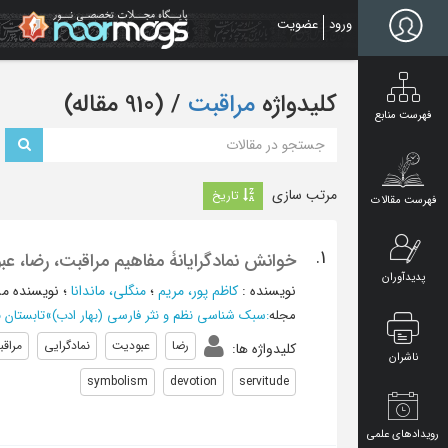
Ski
ورود
عضویت
t
mai
conten
کلیدواژه
مراقبت
‏/ (910 مقاله)
فهرست منابع
مرتب سازی
تاریخ
فهرست مقالات
1.
خوانش نمادگرایانۀ مفاهیم مراقبت، رضا، عب
پدیدآوران
نویسنده
:
کاظم پور، مریم
؛
منگلی، ماندانا
؛
نویسنده م
مجله
:
سبک شناسی نظم و نثر فارسی (بهار ادب)
»
تابستان 1405 - شماره 120
رضا
عبودیت
نمادگرایی
مراق
کلیدواژه ها
:
ناشران
symbolism
devotion
servitude
رویدادهای علمی