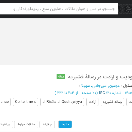
ودیت و ارادت در رسالۀ قشیریه
مقاله
سئول
:
موسوی سیرجانی، سهیلا
؛
ISC
(‎20 صفحه -
از 203 تا 222
)
بت
رساله قشیریه
ارادت
al Risāla al Qushayriyya
Contentment
ilance
چکیده
مقالات مرتبط
پیشنهاد
دانلود