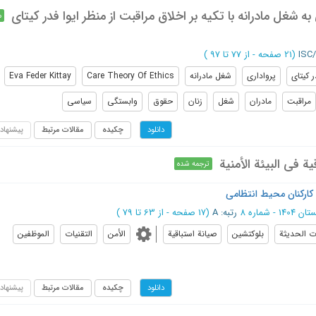
 شغل مادرانه با تکیه بر اخلاق مراقبت از منظر ایوا فدر کیتای
م
I
(‎21 صفحه -
از 77 تا 97
)
ر کیتای
پرواداری
شغل مادرانه
Care Theory Of Ethics
Eva Feder Kittay
مراقبت
مادران
شغل
زنان
حقوق
وابستگی
سیاسی
چکیده
مقالات مرتبط
پیشنهاد
دانلود
ة في البيئة الأمنية
ترجمه شده
ارکنان محیط انتظامی
140 - شماره 8
رتبه: A
(‎17 صفحه -
از 63 تا 79
)
ات الحديثة
بلوكتشين
صيانة استباقية
الأمن
التقنیات
الموظفین
چکیده
مقالات مرتبط
پیشنهاد
دانلود