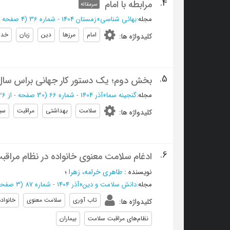
4.
مرابطه با امام
سرمقاله
مجله
:
بهائی شناسی
»
زمستان 1404 - شماره 36
(‎4 صفحه -
امام
مرزها
دین
زبان
خدا
کلیدواژه ها
:
5.
بخش دوم؛ یک دستور کار جهانی براس سال‌های 2025-2028؛ ارتقاء، ارائه و حفاظ
مجله
:
گنجينه سما
»
آذر 1404 - شماره 66
(‎30 صفحه -
از 26 تا 55
سلامت
بهداشتی
مراقبت
سی
کلیدواژه ها
:
6.
ادغام سلامت معنوی خانواده در نظام‌ مراق
نویسنده
:
طاهری خرامه، زهرا
؛
مجله
:
دانش سلامت و دین
»
آذر 1404 - شماره 87
(‎3 صفحه -
تاب آوری
سلامت معنوی
خانواد
کلیدواژه ها
:
نظام‌های مراقبت سلامت
بیماران