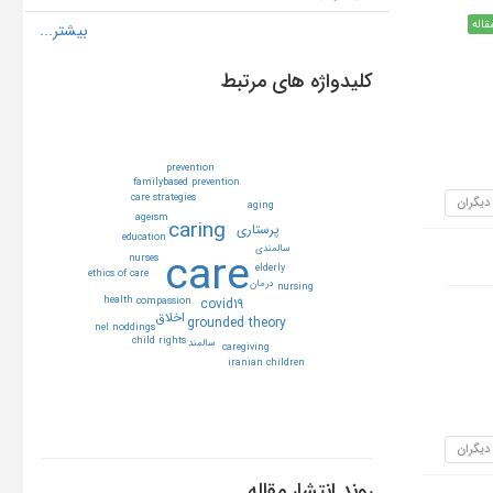
قاله
کلیدواژه های مرتبط
prevention
familybased prevention
care strategies
 دیگران
aging
ageism
caring
پرستاري
education
سالمندي
care
nurses
elderly
ethics of care
درمان
nursing
health
compassion
covid19
اخلاق
grounded theory
nel noddings
child rights
سالمند
caregiving
iranian children
 دیگران
روند انتشار مقاله