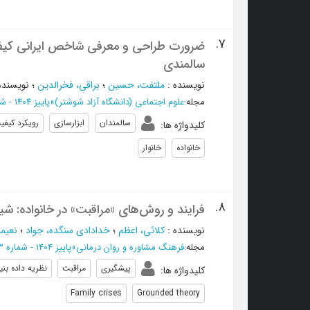
7.
سالمندی
نویسنده
:
ملتفت، حسین
؛
براقی، فخرالدین
؛
نویسنده
مجله
:
علوم اجتماعی (دانشگاه آزاد شوشتر)
»
پاییز 1404 - شماره 63
سالمندان
ابزارسازی
رویکرد کیفی
کلیدواژه ها
:
خانواده
خانوار
8.
فرایند و روش‌های «مراقبت» در خانواده: شی
نویسنده
:
کلائی، اعظم
؛
خدادادی سنگده، جواد
؛
نعیمی
مجله
:
فرهنگ مشاوره و روان درمانی
»
پاییز 1404 - شماره 63
پیشگیری
مراقبت
نظریه داده بنیا
کلیدواژه ها
:
Family crises
Grounded theory