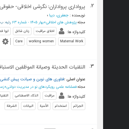
2.
پرواداری پرواداران: نگرشی اخلاقی- حقوقی به
نویسنده
:
جعفری، دیبا
؛
مجله
:
پژوهش های اخلاقی
»
بهار 1405 - شماره 63
رتبه: ب/SC
اخلاق مراقبت
زنان شاغل
ایوا فد
کلیدواژه ها
:
Care
working women
Maternal Work
3.
التقنيات الحديثة وصيانة الموظفين الاستباقي
عنوان اصلی :
فناوری های نوین و صیانت پیش کنشی ک
مجله
:
فصلنامه علمی رویکردهای نو در مدیریت دولتی
»
زمستان 4
مراقبت
الذكاء الاصطناعي
التقني
کلیدواژه ها
:
الجرائم
استخدام
الأمنیة
البیانات
الشرطة