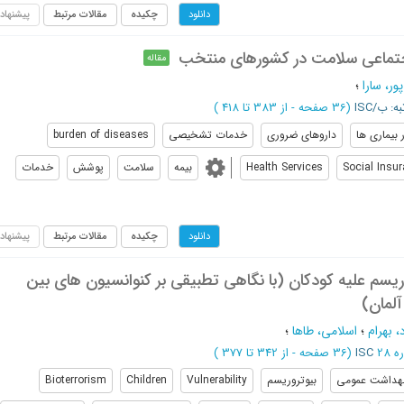
چکیده
مقالات مرتبط
پیشنهاد
دانلود
ماعی سلامت در کشورهای منتخب
مقاله
ور، سارا
؛
ه: ب/ISC
(‎36 صفحه -
از 383 تا 418
)
ر بیماری ها
داروهای ضروری
خدمات تشخیصی
burden of diseases
Social Insu
Health Services
بیمه
سلامت
پوشش
خدمات
چکیده
مقالات مرتبط
پیشنهاد
دانلود
وریسم علیه کودکان (با نگاهی تطبیقی بر کنوانسیون های بین
آلمان)
 بهرام
؛
اسلامی، طاها
؛
ISC
(‎36 صفحه -
از 342 تا 377
)
هداشت عمومی
بیوتروریسم
Vulnerability
Children
Bioterrorism