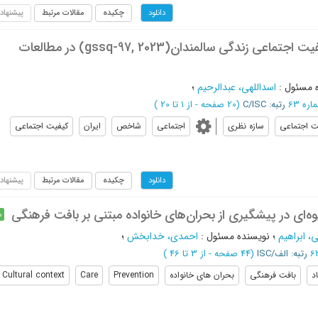
چکیده
مقالات مرتبط
پیشنهاد
دانلود
ضرورت طراحی و معرفی شاخص ایرانی کیفیت اجتماعی زندگی سالمندان(gssq-97, 2023) در مطالعات
 مسئول
:
اسداللهی، عبدالرحیم
؛
رتبه: C/ISC
(‎20 صفحه -
از 1 تا 20
)
ت اجتماعی
سازه نظری
اجتماعی
شاخص
ایران
کیفیت اجتماعی
چکیده
مقالات مرتبط
پیشنهاد
دانلود
وه‌ای در پیشگیری از بحران‌های خانواده مبتنی بر بافت فرهنگی
م
، ابراهیم
؛
نویسنده مسئول
:
احمدی، خدابخش
؛
رتبه: الف/ISC
(‎44 صفحه -
از 3 تا 46
)
د
بافت فرهنگی
بحران های خانواده
Prevention
Care
Cultural context