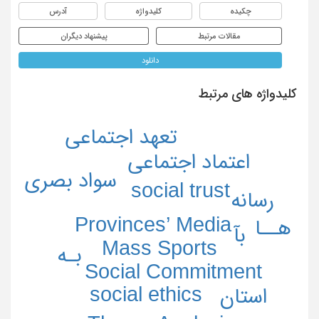
چکیده
کلیدواژه
آدرس
مقالات مرتبط
پیشنهاد دیگران
دانلود
کلیدواژه های مرتبط
تعهد اجتماعی
اعتماد اجتماعی
سواد بصری
social trust
رسانه
Provinces’ Media
هــا
بآ
Mass Sports
بـه
Social Commitment
social ethics
استان