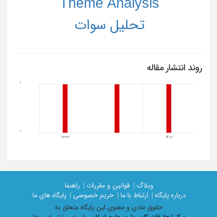
Theme Analysis
تحلیل سوات
روند انتشار مقاله
1
0
1393
1402
وبلاگ |
قوانین و مقررات |
راهنما
درباره پایگاه |
ارتباط با ما |
حریم خصوصی |
پایگاه های ما
حقوق مادی و معنوی اين پايگاه متعلق به
مرکز تحقیقات کامپیوتری علوم اسلامی
است و نشر غیرمجاز