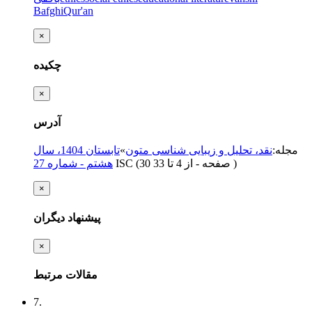
Bafghi
Qur'an
×
چکیده
×
آدرس
مجله
:
نقد، تحلیل و زیبایی شناسی متون
»
تابستان 1404، سال
)
از 4 تا 33
(‎30 صفحه -
ISC
هشتم - شماره 27
×
پیشنهاد دیگران
×
مقالات مرتبط
7.