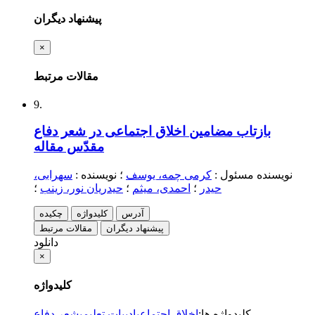
پیشنهاد دیگران
×
مقالات مرتبط
9.
بازتاب مضامین اخلاق اجتماعی در شعر دفاع
مقدّس
مقاله
نویسنده مسئول
:
کرمی چمه، یوسف
؛
نویسنده
:
سهرابی،
حیدر
؛
احمدی، میثم
؛
حیدریان نور، زینب
؛
آدرس
کلیدواژه
چکیده
پیشنهاد دیگران
مقالات مرتبط
دانلود
×
کلیدواژه
کلیدواژه ها
:
اخلاق اجتماعی
ادبیات تعلیمی
شعر دفاع