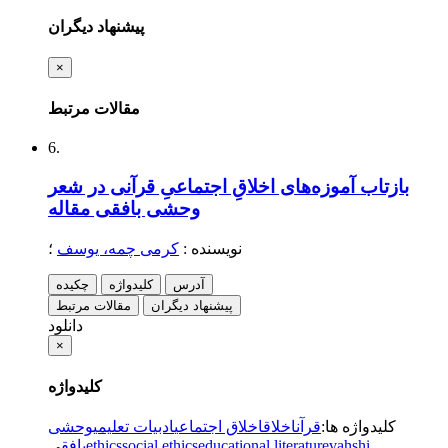
پیشنهاد دیگران
×
مقالات مرتبط
6.
بازتاب آموزه‌های اخلاقِ اجتماعیِ قرآنی در شعر
وحشی بافقی
مقاله
نویسنده
:
کرمی چمه، یوسف
؛
آدرس
کلیدواژه
چکیده
پیشنهاد دیگران
مقالات مرتبط
دانلود
×
کلیدواژه
کلیدواژه ها
:
قرآن
اخلاق
اخلاق اجتماعی
ادبیات تعلیمی
وحشی
vahshi
educational literature
social ethics
ethics
بافقی