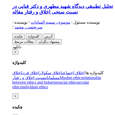
تحلیل تطبیقی دیدگاه شهید مطهری و دکتر فنایی در
نسبت سنجی اخلاق و رفتار
مقاله
نویسنده مسئول
:
موسوی، سمیه السادات
؛
نویسنده
:
سربخشی، محمد
؛
آدرس
کلیدواژه
چکیده
پیشنهاد دیگران
مقالات مرتبط
دانلود
×
کلیدواژه
کلیدواژه ها
:
اخلاق اجتماعی
اخلاق سکولار
اخلاق فردی
اخلاق
relationship
Muslim ethics
مسلمانان
نسبت اخلاق و رفتار
between ethics and behavior
social ethics
secular
ethics
individual ethics
×
چکیده