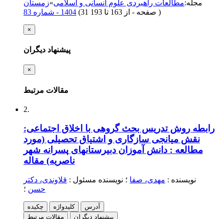
مجله
:
مطالعات راهبردی علوم انسانی و اسلامی
»
زمستان
)
از 163 تا 193
(‎31 صفحه -
1404 - شماره 83
×
پیشنهاد دیگران
×
مقالات مرتبط
2.
رابطه روش تدریس بحث گروهی با اخلاق اجتماعی:
نقش میانجی سازگاری و اشتیاق تحصیلی (مورد
مطالعه : دانش آموزان دبیرستانهای پسرانه شهر
ناصریه)
مقاله
نویسنده
:
مهدی، صفا
؛
نویسنده مسئول
:
قلاوندی، دکتر
حسن
؛
آدرس
کلیدواژه
چکیده
پیشنهاد دیگران
مقالات مرتبط