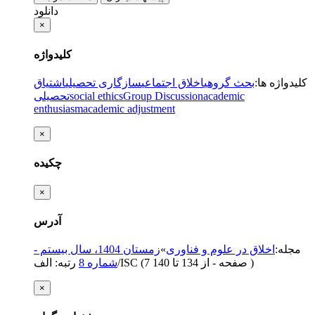
دانلود
×
کلیدواژه
کلیدواژه ها
:
بحث گروهی
اخلاق اجتماعی
سازگاری تحصیلی
اشتیاق
academic
Group Discussion
social ethics
تحصیلی
enthusiasm
academic adjustment
×
چکیده
×
آدرس
مجله
:
اخلاق در علوم و فناوری
»
زمستان 1404، سال بیستم -
)
از 134 تا 140
(‎7 صفحه -
رتبه: الف/ISC
شماره 8
×