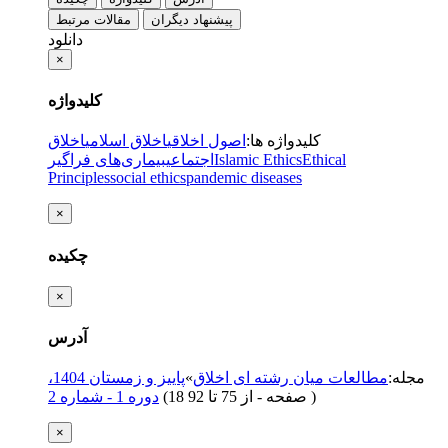
پیشنهاد دیگران
مقالات مرتبط
دانلود
×
کلیدواژه
کلیدواژه ها
:
اصول اخلاقی
اخلاق اسلامی
اخلاق
Ethical
Islamic Ethics
اجتماعی
بیماری‌های فراگیر
Principles
social ethics
pandemic diseases
×
چکیده
×
آدرس
مجله
:
مطالعات میان رشته ای اخلاق
»
پاییز و زمستان 1404،
)
از 75 تا 92
(‎18 صفحه -
دوره 1 - شماره 2
×