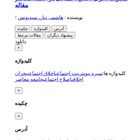
مقاله
نویسنده
:
هاشمی تبار، سیدیونس
؛
آدرس
کلیدواژه
چکیده
پیشنهاد دیگران
مقالات مرتبط
دانلود
×
کلیدواژه
کلیدواژه ها
:
سیره نبوی
تربیت اجتماعی
اخلاق اجتماعی
بحران
اخلاقی
اصلاح اجتماعی
جامعه معاصر
×
چکیده
×
آدرس