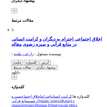
پیشنهاد دیگران
×
مقالات مرتبط
3.
اخلاق اجتماعی احترام به دیگران و کرامت انسانی
در منابع قرآنی و سیره رضوی
مقاله
نویسنده مسئول
:
زارعی، طیبه
؛
آدرس
کلیدواژه
چکیده
پیشنهاد دیگران
مقالات مرتبط
دانلود
×
کلیدواژه
کلیدواژه ها
:
کرامت انسانی
احترام
اخلاق اجتماعی
سیره
Razavi s
Quranic sources
رضوی
منابع قرآنی
character
respect
Human Dignity
social ethics