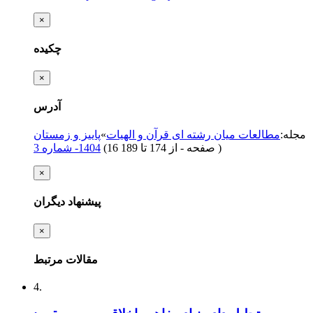
×
چکیده
×
آدرس
مجله
:
مطالعات میان رشته ای قرآن و الهیات
»
پاییز و زمستان
)
از 174 تا 189
(‎16 صفحه -
1404- شماره 3
×
پیشنهاد دیگران
×
مقالات مرتبط
4.