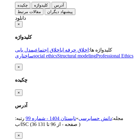
آدرس
کلیدواژه
چکیده
پیشنهاد دیگران
مقالات مرتبط
دانلود
×
کلیدواژه
کلیدواژه ها
:
اخلاق حرفه ای
اخلاق اجتماعی
مدل یابی
Professional Ethics
Structural modeling
social ethics
ساختاری
×
چکیده
×
آدرس
مجله
:
دانش حسابرسی
»
تابستان 1404 - شماره 99
رتبه:
)
از 96 تا 131
(‎36 صفحه -
ب/ISC
×