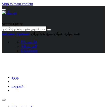
Skip to main content
Search Query
همه موارد
عنوان منبع
پدیدآوران
جستجوی پیشرفته
فارسی
FA
العربیه
AR
EN
English
ورود
عضویت
فهرست منابع