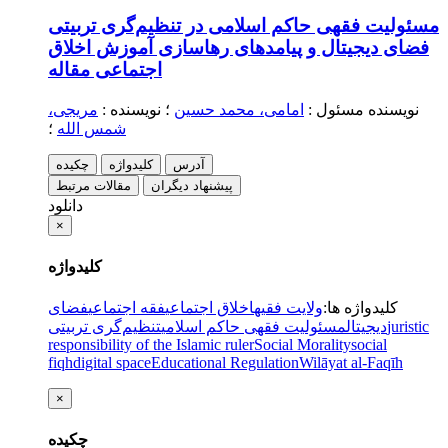
مسئولیت فقهی حاکم اسلامی در تنظیم‌گری تربیتی
فضای دیجیتال و پیامدهای رهاسازی آموزش اخلاق
اجتماعی
مقاله
نویسنده مسئول
:
امامی، محمد حسین
؛
نویسنده
:
مریجی،
شمس الله
؛
آدرس
کلیدواژه
چکیده
پیشنهاد دیگران
مقالات مرتبط
دانلود
×
کلیدواژه
کلیدواژه ها
:
ولایت فقیه
اخلاق اجتماعی
فقه اجتماعی
فضای
juristic
دیجیتال
مسئولیت فقهی حاکم اسلامی
تنظیم‌گری تربیتی
responsibility of the Islamic ruler
Social Morality
social
fiqh
digital space
Educational Regulation
Wilāyat al-Faqīh
×
چکیده