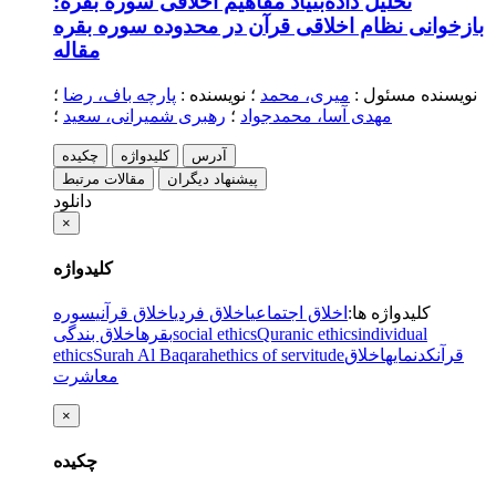
تحلیل داده‌بنیاد مفاهیم اخلاقی سوره بقره:
بازخوانی نظام اخلاقی قرآن در محدوده سوره بقره
مقاله
نویسنده مسئول
:
میری، محمد
؛
نویسنده
:
پارچه باف، رضا
؛
مهدی آسا، محمدجواد
؛
رهبری شمیرانی، سعید
؛
آدرس
کلیدواژه
چکیده
پیشنهاد دیگران
مقالات مرتبط
دانلود
×
کلیدواژه
کلیدواژه ها
:
اخلاق اجتماعی
اخلاق فردی
اخلاق قرآنی
سوره
individual
Quranic ethics
social ethics
بقره
اخلاق بندگی
قرآن
کد
نمایه
اخلاق
ethics of servitude
Surah Al Baqarah
ethics
معاشرت
×
چکیده