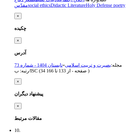
Holy Defense poetry
Didactic Literature
social ethics
مقدّس
×
چکیده
×
آدرس
مجله
:
بصیرت و تربیت اسلامی
»
تابستان 1404 - شماره 73
)
از 133 تا 166
(‎34 صفحه -
رتبه: ب/ISC
×
پیشنهاد دیگران
×
مقالات مرتبط
10.