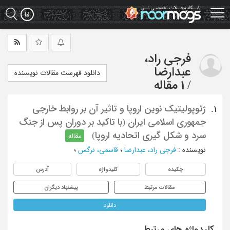
Ski
t
mai
conten
فرجی راد،
عبدارضا
دانلود فهرست مقالات نویسنده
/
1 مقاله
ژئوپولیتیک نوین اروپا و تاثیر آن بر روابط خارجی
1.
جمهوری اسلامی ایران (با تاکید بر دوران پس از جنگ
سرد و شکل گیری اتحادیه اروپا)
مقاله
نویسنده
:
فرجی راد، عبدارضا
؛
قاسمی، نرگس
؛
چکیده
کلیدواژه
آدرس
مقالات مرتبط
پیشنهاد دیگران
دانلود
کلیدواژه های مرتبط