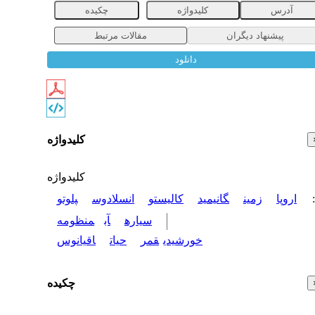
آدرس
کلیدواژه
چکیده
پیشنهاد دیگران
مقالات مرتبط
دانلود
کلیدواژه
کلیدواژه
:
اروپا
زمین
گانیمید
کالیستو
انسلادوس
پلوتو
سیاره
آب
منظومه
خورشیدی
قمر
حیات
اقیانوس
چکیده