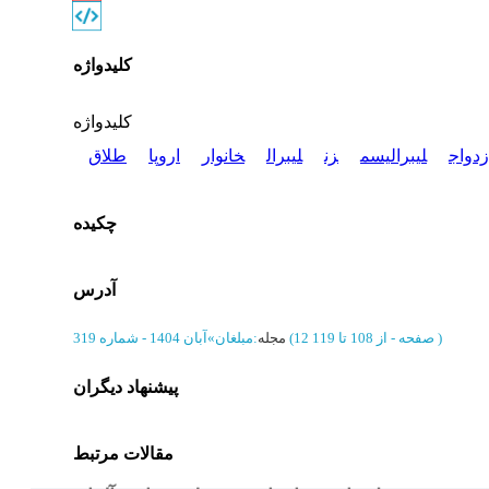
کلیدواژه
کلیدواژه
زدواج
لیبرالیسم
زن
لیبرال
خانوار
اروپا
طلاق
چکیده
آدرس
)
از 108 تا 119
(‎12 صفحه -
مجله
:
مبلغان
»
آبان 1404 - شماره 319
پیشنهاد دیگران
مقالات مرتبط