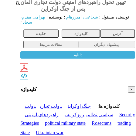
تبیین تحول راهبردهای امنیتی دولت تجاری آلمان
8.
پس از جنگ اوکراین
مقاله
نویسنده مسئول
:
شجاعی، امیررهام
؛
نویسنده
:
بهرامی مقدم،
سجاد
؛
آدرس
کلیدواژه
چکیده
پیشنهاد دیگران
مقالات مرتبط
دانلود
کلیدواژه
×
کلیدواژه ها
:
جنگ اوکراین
دولت تجاری
دولت
Security
سیاسی نظامی
روزکرانس
راهبردهای امنیتی
Strategies
political military state
Rosecrans
trading
State
Ukrainian war