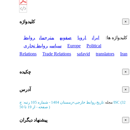
کلیدواژه
×
کلیدواژه ها
:
ایران
اروپا
صفویه
مترجمان
روابط
Political
Europe
سیاسی
روابط تجاری
Relations
Trade Relations
safavid
translators
Iran
چکیده
×
آدرس
×
(‎32
رتبه: ج/ISC
مجله
:
تاریخ روابط خارجی
»
زمستان 1404 - شماره 105
)
از 19 تا 50
صفحه -
پیشنهاد دیگران
×