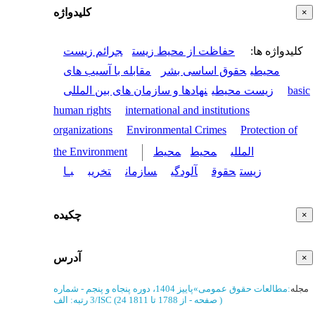
کلیدواژه
×
کلیدواژه ها
:
حفاظت از محیط زیست
جرائم زیست
محیطی
حقوق اساسی بشر
مقابله با آسیب های
basic
زیست محیطی
نهادها و سازمان های بین المللی
human rights
international and institutions
organizations
Environmental Crimes
Protection of
المللی
محیط
محیط
the Environment
زیست
حقوق
آلودگی
سازمان
تخریب
بـا
چکیده
×
آدرس
×
مجله
:
مطالعات حقوق عمومی
»
پاییز 1404، دوره پنجاه و پنجم - شماره
)
از 1788 تا 1811
(‎24 صفحه -
رتبه: الف/ISC
3