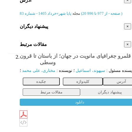
آدرس
×
)
از 977 تا 996
(‎20 صفحه -
مجله
:
پایا شهر
»
خرداد 1405 - شماره 83
پیشنهاد دیگران
×
مقالات مرتبط
×
قلمرو جغرافیای مانویت در جهان؛ از باستان تا قرون
2.
وسطی
مقاله
یسنده مسئول
:
سپهوند، اسماعیل
؛
نویسنده
:
مختاری، علی محمد
؛
آدرس
کلیدواژه
چکیده
پیشنهاد دیگران
مقالات مرتبط
دانلود