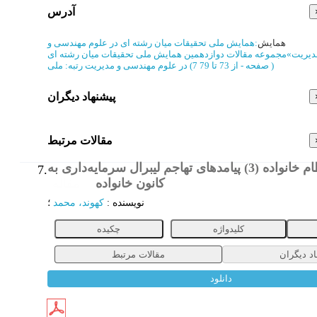
آدرس
همایش
:
همایش ملی تحقیقات میان رشته ای در علوم مهندسی و
دیریت
»
مجموعه مقالات دوازدهمین همایش ملی تحقیقات میان رشته ای
)
از 73 تا 79
(‎7 صفحه -
در علوم مهندسی و مدیریت
رتبه: ملی
پیشنهاد دیگران
مقالات مرتبط
لیبرالیسم و نظام خانواده (3) پیامدهای تهاجم لیبرال سرمایه‌داری به
7.
کانون خانواده
مقاله
نویسنده
:
کهوند، محمد
؛
کلیدواژه
چکیده
اد دیگران
مقالات مرتبط
دانلود