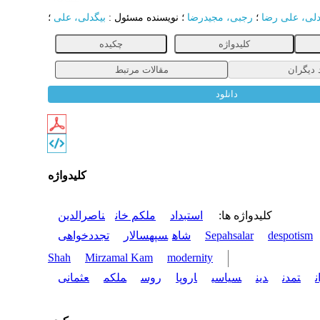
دلی، علی رضا
؛
رجبی، مجیدرضا
؛
نویسنده مسئول
:
بیگدلی، علی
؛
کلیدواژه
چکیده
 دیگران
مقالات مرتبط
دانلود
کلیدواژه
کلیدواژه ها
:
استبداد
ملکم خان
ناصرالدین
despotism
Sepahsalar
شاه
سپهسالار
تجددخواهی
Shah
Mirzamal Kam
modernity
ن
تمدن
دین
سیاسی
اروپا
روس
ملکم
عثمانی