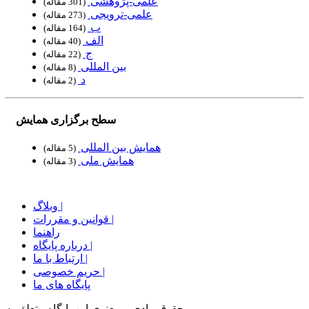
علمی-پژوهشی
‏ (301 مقاله)
علمی-ترویجی
‏ (273 مقاله)
ب
‏ (164 مقاله)
الف
‏ (40 مقاله)
ج
‏ (22 مقاله)
بین المللی
‏ (8 مقاله)
د
‏ (2 مقاله)
سطح برگزاری همایش
همایش بین المللی
‏ (5 مقاله)
همایش ملی
‏ (3 مقاله)
وبلاگ |
قوانین و مقررات |
راهنما
درباره پایگاه |
ارتباط با ما |
حریم خصوصی |
پایگاه های ما
حقوق مادی و معنوی اين پايگاه متعلق به