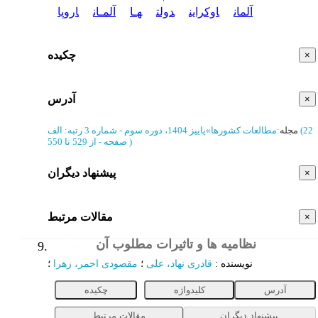
آلمان
اوکراین
دولت
هـا
آلمـان
اروپا
چکیده
×
آدرس
×
(‎22
مجله
:
مطالعات کشورها
»
پاییز 1404، دوره سوم - شماره 3
رتبه: الف
)
از 529 تا 550
صفحه -
پیشنهاد دیگران
×
مقالات مرتبط
×
نظامیه ها و تاثیرات مطلوب آن
مقاله
9.
نویسنده
:
قادری نهاد، علی
؛
مقصودی احمر، زهرا
؛
آدرس
کلیدواژه
چکیده
پیشنهاد دیگران
مقالات مرتبط