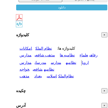
دانلود
کلیدواژه
×
کلیدواژه ها
:
نظام الملک
امکانات
رفاهی
علماء
نظامیه ها
مذهب شافعی
مدارس
اروپا
نظامیه
مدارس
مدرسان
مدارس
نظامیه
شافعی
خواجه
نظام‌الملک
اسلامی
بغداد
مذهب
چکیده
×
آدرس
×