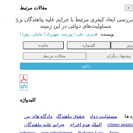
مقالات مرتبط
×
بررسی ابعاد کیفری مرتبط با جرایم علیه پناهندگان و
5.
مسئولیت‌های دولتی در این زمینه
مقاله
نویسنده
:
قدیری، علی
؛
پورمند، شهرزاد
؛
مانيان، زهرا
؛
رس
کلیدواژه
چکیده
پیشنهاد دیگران
مقالات مرتبط
دانلود
کلیدواژه
ه ها
:
مسئولیت دولت
حقوق پناهندگان
دادگاه های بین
crimes agains
المللی
عدم اخراج
جرایم علیه پناهندگان
refugees
non refoulement
Refugee Law
State