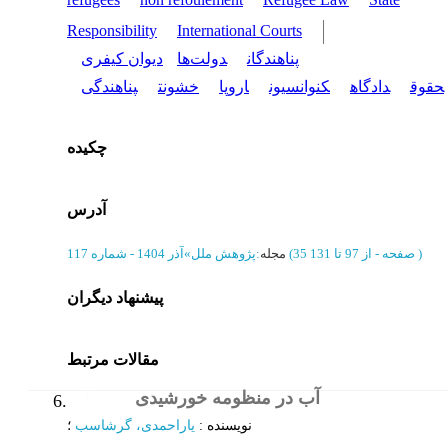
Responsibility
International Courts
پناهندگان
دولت‌ها
دیوان کیفری
حقوق
دادگاه
کنوانسیون
اروپا
خشونت
پناهندگی
چکیده
آدرس
)
از 97 تا 131
(‎35 صفحه -
مجله
:
پژوهش ملل
»
آذر 1404 - شماره 117
پیشنهاد دیگران
مقالات مرتبط
آب در منظومه خورشیدی
مقاله
6.
نویسنده
:
یاراحمدی، گرشاسب
؛