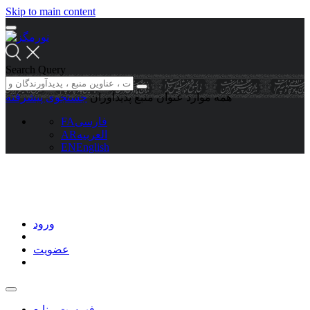
Skip to main content
Search Query
همه موارد
عنوان منبع
پدیدآوران
جستجوی پیشرفته
فارسی
FA
العربیه
AR
EN
English
ورود
عضویت
فهرست منابع