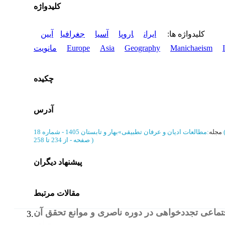
کلیدواژه
کلیدواژه ها
:
ایران
اروپا
آسیا
جغرافیا
آیین
Manichaeism
Geography
Asia
Europe
مانویت
چکیده
آدرس
مجله
:
مطالعات ادیان و عرفان تطبیقی
»
بهار و تابستان 1405 - شماره 18
)
از 234 تا 258
صفحه -
پیشنهاد دیگران
مقالات مرتبط
تماعی تجددخواهی در دوره ناصری و موانع تحقق آن
3.
مقاله