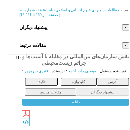
مجله
:
مطالعات راهبردی علوم انسانی و اسلامی
»
پاییز 1404 - شماره 78
)
از 269 تا 281
(‎13 صفحه -
پیشنهاد دیگران
×
مقالات مرتبط
×
نقش سازمان‌های بین‌المللی در مقابله با آسیب‌ها و
10.
جرائم زیست‌محیطی
مقاله
نویسنده مسئول
:
مومنی راد، احمد
؛
نویسنده
:
قنبری، پریچهر
؛
آدرس
کلیدواژه
چکیده
پیشنهاد دیگران
مقالات مرتبط
دانلود