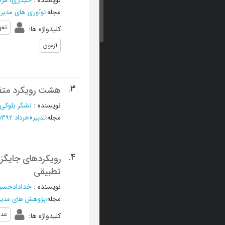
نویسنده
:
حیدری، مر
مجله
:
نوآوری های مدی
تعه
کلیدواژه ها
:
آزمون
3.
هشت رویکرد متفا
نویسنده
:
لشکر بلوکی
مجله
:
تدبیر
»
خرداد 1392 - شماره 252
4.
رویکردهای جایگز
تطبیقی
نویسنده
:
خدادادحسین
مجله
:
پژوهش های مدی
عدم
کلیدواژه ها
: