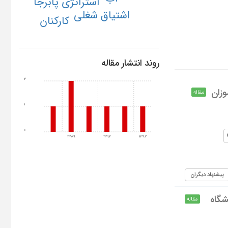
استراتژی پابرجا
اشتیاق شغلی
کارکنان
روند انتشار مقاله
2
وزان
مقاله
1
0
1389
1392
1397
پیشنهاد دیگران
شگاه
مقاله