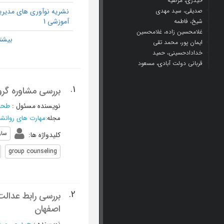
حیدری، مرضیه
صدیقی، سید مهدی
نشریه نوآوری های مدیر
آموزشی 1
شیخ، فاطمه
غلامحسین زاده، غلامحسین
ایمان پور، محمد تقی
خدادادحسینی، حمید
قربانی دولت آبادی، مسعود
1.
بررسی مشاوره گرو
نویسنده مسئول
:
طحا
مجله
:
مهارت های روانش
ساز
کلیدواژه ها
:
group counseling
2.
بررسی رابط عدالت
اصفهان