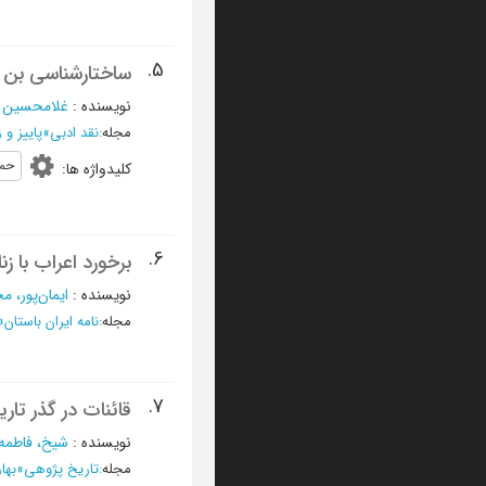
5.
ساختارشناسی بن م
نویسنده
:
غلامحسین ز
مجله
:
نقد ادبی
»
پاییز و زمستان 89
حمز
کلیدواژه ها
:
6.
برخورد اعراب با زنان ایرانی 
نویسنده
:
ایمان‌پور، 
مجله
:
نامه ایران باستان
»
7.
قائنات در گذر تاری
نویسنده
:
شیخ، فاطمه
مجله
:
تاریخ پژوهی
»
بهار 1383 - شم