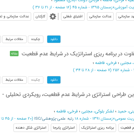
ضیه
؛
فرخی، فاطمه
؛
قربانی دولت آبادی، مسعود
؛
ریت آموزشی
»
زمستان 1395 - شماره 45
(‎16 صفحه -
از 21 تا 36
)
د سازمانی
عدالت سازمانی
اشتیاق شغلی
کارکنان
عدالت سازمانی و تع
چکیده
مقالات مرتبط
دانلود
وت در برنامه ریزی استراتژیک در شرایط عدم قطعیت
مقاله
، مجتبی
؛
فرخی، فاطمه
؛
(‎7 صفحه -
از 28 تا 34
)
چکیده
مقالات مرتبط
دانلود
ین طراحی استراتژی در شرایط عدم قطعیت، رویکردی تحلیلی -
ی، حمید
؛
لشکر بلوکی، مجتبی
؛
فرخی، فاطمه
؛
ریت عمومی
»
زمستان 1391 - شماره 18
رتبه: علمی-پژوهشی/ISC
(‎20 صفحه -
از 45 تا 64
 قطعیت
برنامه ریزی استراتژیک
استراتژی پابرجا
استراتژی شکل دهنده