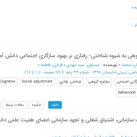
یت
هی به شیوه شناختی- رفتاری بر بهبود سازگاری اجتماعی دانش آم
ن، محمد
؛
نویسنده
:
صدیقی، سید مهدی
؛
فرخی، فاطمه
؛
ناسی تربیتی
»
تابستان 1397 - شماره 34
رتبه: C
(‎17 صفحه -
از 1 تا 17
)
گاری اجتماعی
مشاوره گروهی
شناختی رفتاری
Social adjustment
Cognitive
behavioral
چکیده
مقالات مرتبط
دانلود
 سازمانی، اشتیاق شغلی و تعهد سازمانی اعضای هئیت علمی دان