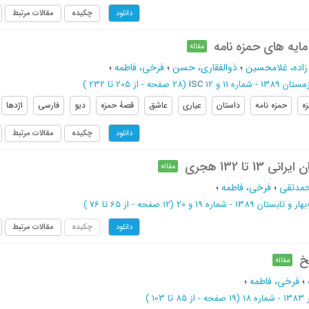
چکیده
مقالات مرتبط
دانلود
ایه های حمزه نامه
مقاله
اده، غلامحسین
؛
ذوالفقاری، حسن
؛
فرخی، فاطمه
؛
13 - شماره 11 و 12
ISC
(‎28 صفحه -
از 205 تا 232
)
ه
حمزه نامه
داستان
عیاری
عاشق
قصۀ حمزه
دیو
فارسی
اژدها
چکیده
مقالات مرتبط
دانلود
13 تا 132 هجری
مقاله
محمدتقی
؛
فرخی، فاطمه
؛
بهار و تابستان 1389 - شماره 19 و 20
(‎12 صفحه -
از 65 تا 76
)
چکیده
مقالات مرتبط
دانلود
خ
مقاله
؛
فرخی، فاطمه
؛
اره 18
(‎19 صفحه -
از 85 تا 103
)