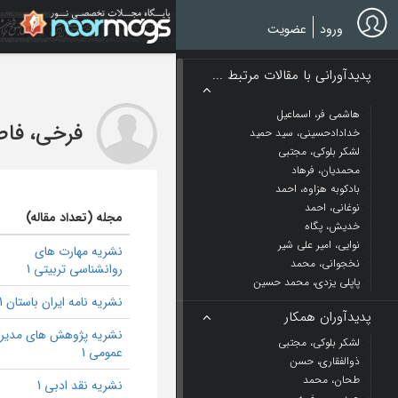
Ski
t
ورود
عضویت
mai
conten
پدیدآورانی با مقالات مرتبط ...
هاشمی فر، اسماعیل
فرخی، فاط
خدادادحسینی، سید حمید
لشکر بلوکی، مجتبی
محمدیان، فرهاد
بادکوبه هزاوه، احمد
نوغانی، احمد
مجله (تعداد مقاله)
خدیش، پگاه
نوایی، امیر علی شیر
نشریه مهارت های
نخجوانی، محمد
روانشناسی تربیتی 1
پاپلی یزدی، محمد حسین
نشریه نامه ایران باستان 1
پدیدآوران همکار
نشریه پژوهش های مدیر
لشکر بلوکی، مجتبی
عمومی 1
ذوالفقاری، حسن
طحان، محمد
نشریه نقد ادبی 1