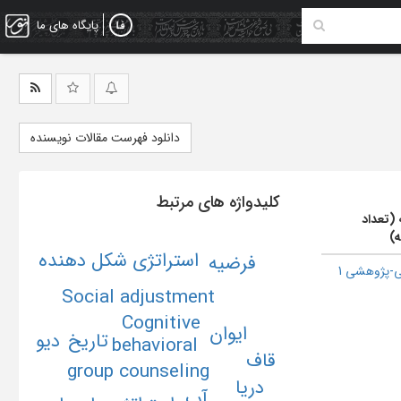
پایگاه های ما
دانلود فهرست مقالات نویسنده
کلیدواژه های مرتبط
 (تعداد
ه)
استراتژی شکل دهنده
فرضیه
-پژوهشی 1
Social adjustment
Cognitive
ایوان
دیو
تاریخ
behavioral
قاف
group counseling
دریا
آب