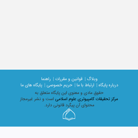
وبلاگ |
قوانین و مقررات |
راهنما
درباره پایگاه |
ارتباط با ما |
حریم خصوصی |
پایگاه های ما
حقوق مادی و معنوی اين پايگاه متعلق به
مرکز تحقیقات کامپیوتری علوم اسلامی
است و نشر غیرمجاز
محتوای آن پیگرد قانونی دارد.