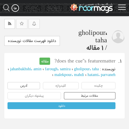
Ski
t
mai
conten
gholipour،
taha
دانلود فهرست مقالات نویسنده
/
1 مقاله
does the cue''s featurematter?
1.
مقاله
نویسنده
:
gholipour، taha
؛
farough، samira
؛
jahanbakhshi، amin
؛
hatami، parvaneh
؛
malekpour، mahdi
؛
چکیده
کلیدواژه
آدرس
مقالات مرتبط
پیشنهاد دیگران
دانلود