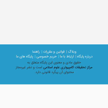
وبلاگ |
قوانین و مقررات |
راهنما
درباره پایگاه |
ارتباط با ما |
حریم خصوصی |
پایگاه های ما
حقوق مادی و معنوی اين پايگاه متعلق به
مرکز تحقیقات کامپیوتری علوم اسلامی
است و نشر غیرمجاز
محتوای آن پیگرد قانونی دارد.