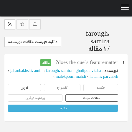
Ski
t
mai
conten
farough،
samira
دانلود فهرست مقالات نویسنده
/
1 مقاله
does the cue''s featurematter?
1.
مقاله
نویسنده
:
gholipour، taha
؛
farough، samira
؛
jahanbakhshi، amin
؛
hatami، parvaneh
؛
malekpour، mahdi
؛
چکیده
کلیدواژه
آدرس
مقالات مرتبط
پیشنهاد دیگران
دانلود