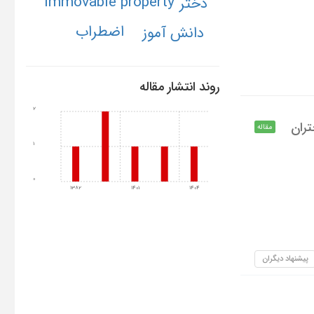
immovable property
دختر
اضطراب
دانش آموز
روند انتشار مقاله
2
تران
مقاله
1
0
1382
1401
1404
پیشنهاد دیگران