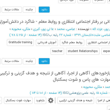
چکیده
مقالات مرتبط
دانلود
نی بر رفتار اجتماعی انتظاری و روابط معلم - شاگرد در دانش‌آموزا
پور، عزت اله
؛
نویسنده
:
عباسی، محمد
؛
عا لی پور، کبری
؛
ملکی، محبوبه
؛
شناسی مثبت
»
تابستان 1399 - شماره 22
رتبه: ب/ISC
(‎14 صفحه -
از 65 تا 78
)
ار اجتماعی انتظاری
روابط معلم شاگرد
آموزش قدردانی
Gratitude training
teacher
student Relationships
expe
چکیده
مقالات مرتبط
دانلود
 بازخوردهای آگاهی از اجرا، آگاهی از نتیجه و هدف گزینی و ترکیبی 
 مهارت های پاس و شوت بسکتبال
حمد
؛
ملکی، محبوبه
؛
رتبه: علمی-پژوهشی/ISC
(‎14 صفحه -
از 101 تا 114
)
هی از اجرا
نتیجه و هدف گزینی ترکیبی
بازخورد
مهارت شوت بسکتبال
م