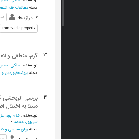
نویسنده
:
ملکی، محبو
مجله
:
مطالعات فقه اقتص
سند
کلیدواژه ها
:
immovable property
3.
گرم، منطقی و انع
نویسنده
:
ملکی، محبو
مجله
:
پیوند
»
فروردین و اردیبهشت 01
4.
بررسی اثربخشی گر
مبتلا به اختلال ا
نویسنده
:
قدم پور، عز
قلی‌پور، محمد
؛
مجله
:
روان شناسی و دی
صبر