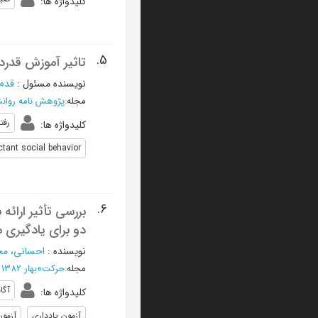
کلیدواژه ها
:
5.
تاثیر آموزش قدردا
نویسنده مسئول
:
قدم 
مجله
:
پژوهش نامه روان
رفت
کلیدواژه ها
:
ctant social behavior
6.
بررسی تأثیر ارائه
دو برای یادگیری
نویسنده
:
احسانی، م
مجله
:
حرکت
»
بهار 1382 - شماره 15
آگا
کلیدواژه ها
:
آزمون یادداری
آزمون