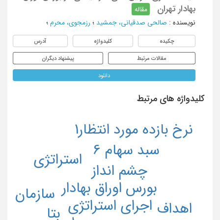
بهادار تهران
مقاله
نویسنده
:
صالحی صدقیانی، جمشید
؛
رزمجوی، محرم
؛
چکیده
کلیدواژه
آدرس
مقالات مرتبط
پیشنهاد دیگران
دانلود
کلیدواژه های مرتبط
نرخ بازده مورد انتظار1
سبد سهام 6
استراتژی
چشم انداز
بورس اوراق بهادار
سازمان
اجرای استراتژی
اهداف
بتا