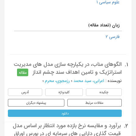
علوم سیاسی 1
زبان (تعداد مقاله)
فارسی 2
الگوهای مناب، در یکپارچه سازی مدل های مدیریت
1.
استراتژیک و تامین اهداف سند چشم انداز
مقاله
نویسنده
:
اعرابی، سید محمد
؛
رزمجوی، محرم
؛
چکیده
کلیدواژه
آدرس
مقالات مرتبط
پیشنهاد دیگران
دانلود
برآورد و مقایسه نرخ بازده مورد انتظار بر اساس مدل
2.
قیمت گذاری دارایی های سرمایه ای در بورس اوراق