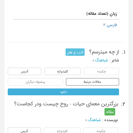
زبان (تعداد مقاله)
فارسی 2
از چه میترسم؟
1.
ادب و هنر
شاعر
:
شباهنگ
؛
چکیده
کلیدواژه
آدرس
مقالات مرتبط
پیشنهاد دیگران
دانلود
بزرگترین معمای حیات - روح چیست ودر کجاست؟
2.
مقاله
نویسنده
:
شباهنگ
؛
چکیده
کلیدواژه
آدرس