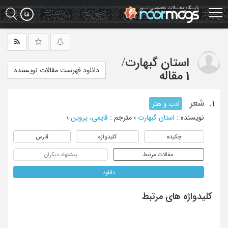
Ski
t
mai
conten
استان گبهارت
/
دانلود فهرست مقالات نویسنده
1 مقاله
شعر
1.
ادب و هنر
نویسنده
:
استان گبهارت
؛
مترجم
:
قایمی، پروین
؛
چکیده
کلیدواژه
آدرس
مقالات مرتبط
پیشنهاد دیگران
دانلود
کلیدواژه های مرتبط