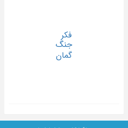
فکر
جنگ
گمان