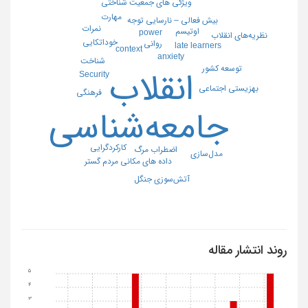
ویژگی های جمعیت شناختی
مهارت
بیش فعالی – نارسایی توجه
نمرات
اوتیسم
power
نظریه‌های انقلاب
خوداتکایی
روانی
late learners
context
anxiety
شناخت
توسعه کشور
انقلاب
Security
بهزیستی اجتماعی
فرهنگی
جامعه‌شناسی
کارکردگرایی
اضطراب مرگ
مدل‌سازی
داده های مکانی مردم گستر
آتش‌سوزی جنگل
روند انتشار مقاله
5
4
3