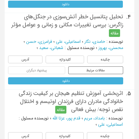
دانلود
تحلیل پتانسیل خطر آتش‌سوزی در جنگل‌های
4.
زاگرس: بررسی تغییرات مکانی و زمانی و عوامل مؤثر
مقاله
نویسنده
:
حامدی، نگار
؛
اسماعیلی، علی
؛
فرامرزی، حسن
؛
محسنی، بهروز
؛
نویسنده مسئول
:
شعبانی، سعید
؛
چکیده
کلیدواژه
آدرس
مقالات مرتبط
پیشنهاد دیگران
دانلود
اثربخشی آموزش تنظیم هیجان بر کیفیت زندگی
5.
خانوادگی مادران دارای فرزندان اوتیسم و اختلال
نقص توجه/ بیش فعالی
مقاله
نویسنده
:
بامداد، مریم
؛
قدم پور، عزتا الله
؛
نویسنده مسئول
:
اسماعیلی، علی
؛
چکیده
کلیدواژه
آدرس