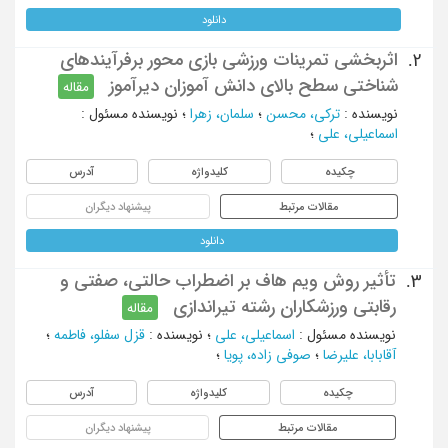
دانلود
اثربخشی تمرینات ورزشی بازی محور برفرآیندهای
2.
شناختی سطح بالای دانش آموزان دیرآموز
مقاله
نویسنده
:
ترکی، محسن
؛
سلمان، زهرا
؛
نویسنده مسئول
:
اسماعیلی، علی
؛
چکیده
کلیدواژه
آدرس
مقالات مرتبط
پیشنهاد دیگران
دانلود
تأثیر روش ویم هاف بر اضطراب حالتی، صفتی و
3.
رقابتی ورزشکاران رشته تیراندازی
مقاله
نویسنده مسئول
:
اسماعیلی، علی
؛
نویسنده
:
قزل سفلو، فاطمه
؛
آقابابا، علیرضا
؛
صوفی زاده، پویا
؛
چکیده
کلیدواژه
آدرس
مقالات مرتبط
پیشنهاد دیگران