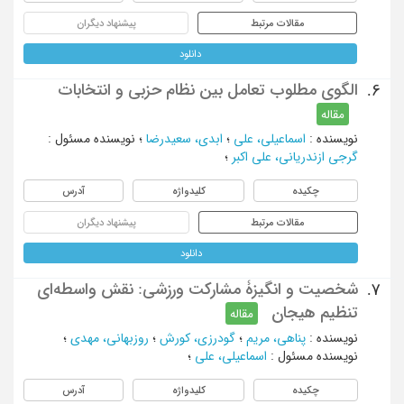
مقالات مرتبط
پیشنهاد دیگران
دانلود
الگوی مطلوب تعامل بین نظام حزبی و انتخابات
6.
مقاله
نویسنده
:
اسماعیلی، علی
؛
ابدی، سعیدرضا
؛
نویسنده مسئول
:
گرجی ازندریانی، علی اکبر
؛
چکیده
کلیدواژه
آدرس
مقالات مرتبط
پیشنهاد دیگران
دانلود
شخصیت و انگیزۀ مشارکت ورزشی: نقش واسطه‌ای
7.
تنظیم هیجان
مقاله
نویسنده
:
پناهی، مریم
؛
گودرزی، کورش
؛
روزبهانی، مهدی
؛
نویسنده مسئول
:
اسماعیلی، علی
؛
چکیده
کلیدواژه
آدرس