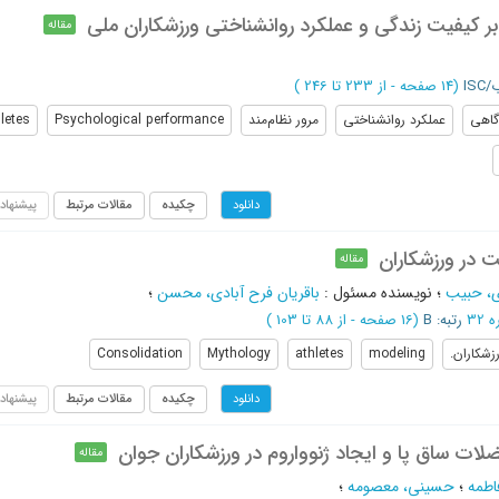
ر کیفیت زندگی و عملکرد روانشناختی ورزشکاران ملی
مقاله
ISC
(‎14 صفحه -
از 233 تا 246
)
گاهی
عملکرد روانشناختی
مرور نظام‌مند
Psychological performance
letes
چکیده
مقالات مرتبط
پیشنهاد
دانلود
 در ورزشکاران
مقاله
، حبیب
؛
نویسنده مسئول
:
باقریان فرح آبادی، محسن
؛
رتبه: B
(‎16 صفحه -
از 88 تا 103
)
زشکاران.
modeling
athletes
Mythology
Consolidation
چکیده
مقالات مرتبط
پیشنهاد
دانلود
لات ساق پا و ایجاد ژنوواروم در ورزشکاران جوان
مقاله
اطمه
؛
حسینی، معصومه
؛