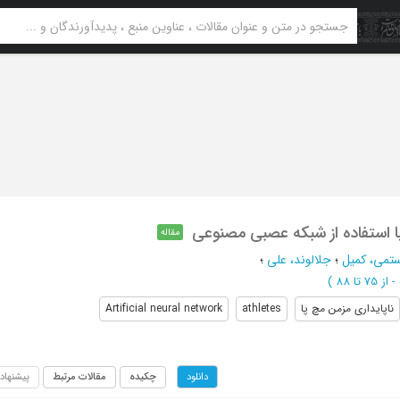
با استفاده از شبکه عصبی مصنوعی
مقاله
تمی، کمیل
؛
جلالوند، علی
؛
از 75 تا 88
)
ناپایداری مزمن مچ پا
athletes
Artificial neural network
چکیده
مقالات مرتبط
پیشنهاد
دانلود