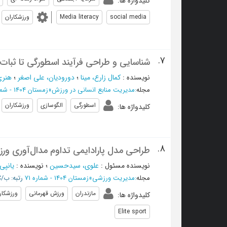
کلیدواژه ها
:
social media
Media literacy
ورزشکاران
7.
شناسایی و طراحی فرآیند اسطورگی تا ثبات 
نویسنده
:
کمال زارع، مینا
؛
دورودیان، علی اصغر
؛
هنری
مجله
:
مدیریت منابع انسانی در ورزش
»
زمستان 1404 - شماره 25
اسطورگی
الگوسازی
ورزشکاران
کلیدواژه ها
:
8.
طراحی مدل پارادایمی تداوم مدال‌آوری ورزش
نویسنده مسئول
:
علوی، سیدحسین
؛
نویسنده
:
یانپی
مجله
:
مدیریت ورزشی
»
زمستان 1404 - شماره 71
رتبه: ب/ISC
مازندران
ورزش قهرمانی
ورزشکار
کلیدواژه ها
:
Elite sport