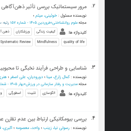
2.
مرور سیستماتیک بررسی تأثیر ذهن‌آگاهی ب
نویسنده مسئول
:
خوئینی، میثم
؛
مجله
:
علوم روانشناختی
»
فروردین 1405 - شماره 157
رتبه: ب/
کیفیت زندگی
ورزشکاران
ذهن آ
کلیدواژه ها
:
Systematic Review
Mindfulness
quality of life
3.
شناسایی و طراحی فرآیند نخبگی تا محبوبیت
نویسنده
:
کمال زارع، مینا
؛
دورودیان، علی اصغر
؛
هنری
مجله
:
مدیریت و رفتار سازمانی در ورزش
»
بهار 1405 - شماره 32
الگوسازی
تثبیت
اسطورگی
ور
کلیدواژه ها
:
4.
بررسی بیومکانیکی ارتباط بین عدم تقارن عض
نویسنده
:
رسولی نیا، زینب
؛
واحد، معصومه
؛
اکبری، ف