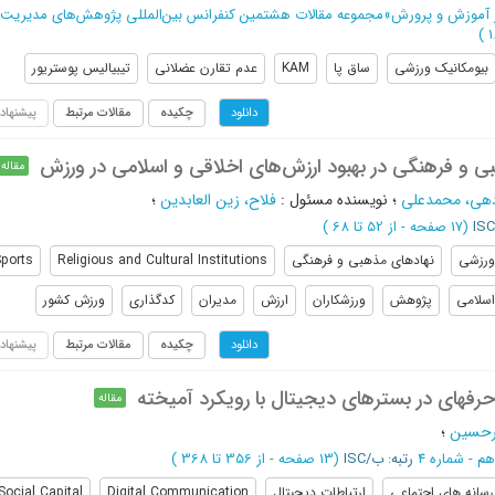
ر آموزش و پرورش
»
مجموعه مقالات هشتمین کنفرانس بین‌المللی پژوهش‌های مدیریت، 
)
بیومکانیک ورزشی
ساق پا
KAM
عدم تقارن عضلانی
تیبیالیس پوستریور
چکیده
مقالات مرتبط
پیشنهاد
دانلود
 و فرهنگی در بهبود ارزش‌های اخلاقی و اسلامی در ورزش
مقاله
هی، محمدعلی
؛
نویسنده مسئول
:
فلاح، زین العابدین
؛
ISC
(‎17 صفحه -
از 52 تا 68
)
ورزشی
نهادهای مذهبی و فرهنگی
Religious and Cultural Institutions
ports
اسلامی
پژوهش
ورزشکاران
ارزش
مدیران
کدگذاری
ورزش کشور
چکیده
مقالات مرتبط
پیشنهاد
دانلود
حرفه‏ای در بسترهای دیجیتال با رویکرد آمیخته
مقاله
یرحسین
؛
رتبه: ب/ISC
(‎13 صفحه -
از 356 تا 368
)
رسانه های اجتماعی
ارتباطات دیجیتال
Digital Communication
Social Capital