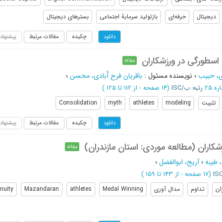
دیجیتال
حرفه‌ای
بازتولید سرمایۀ اجتماعی
بسترهای دیجیتال
چکیده
مقالات مرتبط
پیشنهاد
دانلود
اسطورگی در ورزشکاران
مقاله
، حبیب
؛
نویسنده مسئول
:
باقریان فرح آّبادی، محسن
؛
رتبه: ب/ISC
(‎14 صفحه -
از 112 تا 125
)
تثبیت
modeling
athletes
myth
Consolidation
چکیده
مقالات مرتبط
پیشنهاد
دانلود
کاران (مطالعه موردی: استان مازندران)
مقاله
، طیبه
؛
آریج، ابوالفضل
؛
(‎17 صفحه -
از 143 تا 159
)
ان
تداوم
مدال آوری
Medal Winning
athletes
Mazandaran
nuity