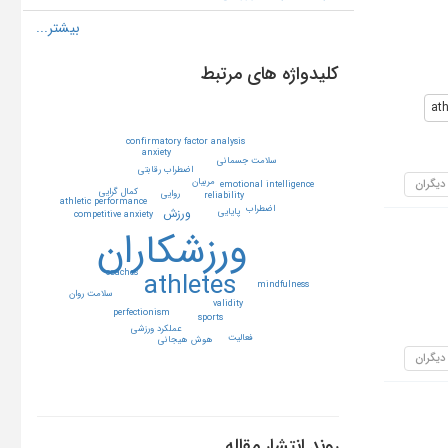
کلیدواژه های مرتبط
ath
confirmatory factor analysis
anxiety
سلامت جسماني
اضطراب رقابتي
 دیگران
مربيان
emotional intelligence
كمال گرايي
روايي
reliability
athletic performance
اضطراب
ورزش
پايايي
competitive anxiety
ورزشكاران
coaches
athletes
mindfulness
سلامت روان
validity
perfectionism
sports
عملكرد ورزشي
فعاليت
هوش هيجاني
 دیگران
روند انتشار مقاله