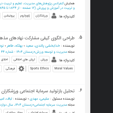
همایش
:
كنفرانس پژوهش‌هاي مديريت، تعلیم و تربیت د
و تربیت در آموزش و پرورش
(‎12 صفحه -
از 1834 تا 1845
ورزشکاران
ژنوواروم
پرونیشن
کلیدواژه ها
:
5.
طراحی الگوی کیفی مشارکت نهادهای مذهبی
نویسنده
:
خدابخشی پالندی، سعید
؛
بهلکه، طاهر
؛
نود
مجله
:
مدیریت و توسعه ورزش
»
زمستان 1404 - شماره 44
ورزش
ارزش های اخلاقی
اخلاق 
کلیدواژه ها
:
Moral Values
Sports Ethics
فرهنگی
6.
تحلیل بازتولید سرمایة اجتماعی ورزشکاران 
نویسنده مسئول
:
سلیمی، مهدی
؛
نویسنده
:
لباف، ام
مجله
:
مدیریت سرمایه اجتماعی
»
زمستان 1404، سال دوازدهم - شماره 4
سرمایه اجتماعی
سواد رسانه ای