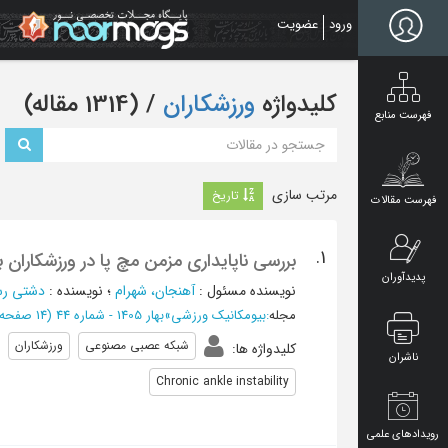
Ski
ورود
عضویت
t
mai
conten
کلیدواژه
ورزشکاران
‏/ (1314 مقاله)
فهرست منابع
مرتب سازی
تاریخ
فهرست مقالات
1.
بررسی ناپایداری مزمن مچ پا در ورزشکاران 
پدیدآوران
نویسنده مسئول
:
آهنجان، شهرام
؛
نویسنده
:
دشتی رس
مجله
:
بیومکانیک ورزشی
»
بهار 1405 - شماره 44
(‎14 صفحه -
شبکه عصبی مصنوعی
ورزشکاران
کلیدواژه ها
:
ناشران
Chronic ankle instability
رویدادهای علمی