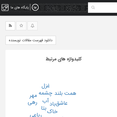
پایگاه های ما
دانلود فهرست مقالات نویسنده
کلیدواژه های مرتبط
غزل
چشمه
همت بلند
مهر
آب
رهی
عاشق
باد
بتا
خاک
رباعی