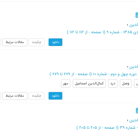
لدین
؛
شماره 9
(‎1 صفحه -
از 112 تا 112
)
چکیده
مقالات مرتبط
دانلود
لدین
؛
(‎1 صفحه -
از 679 تا 679
)
وصل
درد
کمال‌الدین اسماعیل
مهر
چکیده
مقالات مرتبط
دانلود
لدین
؛
(‎1 صفحه -
از 205 تا 205
)