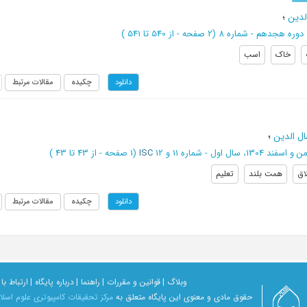
لدین
؛
(‎2 صفحه -
از 540 تا 541
)
خاک
اسب
چکیده
مقالات مرتبط
دانلود
ال الدین
؛
اسفند 1304، سال اول - شماره 11 و 12
ISC
(‎1 صفحه -
از 43 تا 43
)
اق
همت بلند
تعلیم
چکیده
مقالات مرتبط
دانلود
وبلاگ |
قوانین و مقررات |
راهنما |
درباره پایگاه |
ارتباط با 
حقوق مادی و معنوی اين پايگاه متعلق به
مرکز تحقیقات کامپیوتری علوم اسل