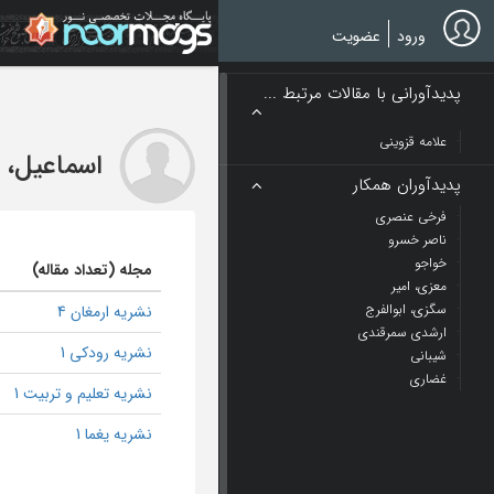
Ski
t
ورود
عضویت
mai
conten
پدیدآورانی با مقالات مرتبط ...
علامه قزوینی
اسماعیل، 
پدیدآوران همکار
فرخی عنصری
ناصر خسرو
خواجو
مجله (تعداد مقاله)
معزی، امیر
سگزی، ابوالفرج
نشریه ارمغان 4
ارشدی سمرقندی
نشریه رودکی 1
شیبانی
غضاری
نشریه تعلیم و تربیت 1
نشریه یغما 1