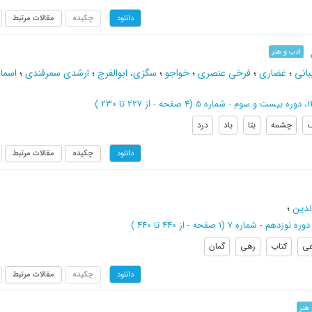
چکیده
مقالات مرتبط
دانلود
ادب و هنر
انی
؛
غضاری
؛
فرخی عنصری
؛
خواجو
؛
سگزی، ابوالفرج
؛
ارشدی سمرقندی
؛
اسماع
(‎4 صفحه -
از 227 تا 230
)
ف
چشمه
بتا
باد
درد
چکیده
مقالات مرتبط
دانلود
لدین
؛
(‎1 صفحه -
از 440 تا 440
)
عی
کتاب
رهی
گمان
چکیده
مقالات مرتبط
دانلود
هنر