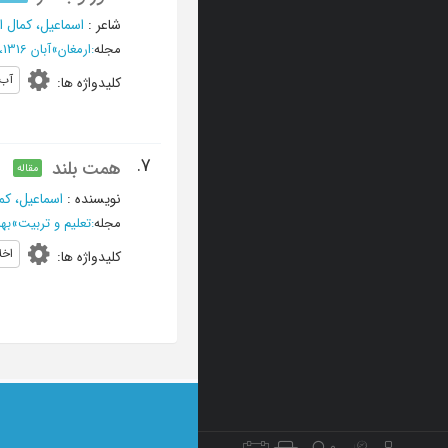
شاعر
:
اسماعیل، کمال ا
مجله
:
ارمغان
»
آبان 1316، دوره هجدهم - شماره 8
آب
کلیدواژه ها
:
7.
همت بلند
مقاله
نویسنده
:
اسماعیل، کم
مجله
:
تعلیم و تربیت
»
بهمن و 
اخل
کلیدواژه ها
: