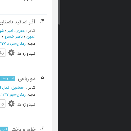
4.
آثار اساتید باستان
شاعر
:
معزی، امیر
؛
شیب
الدین
؛
ناصر خسرو
؛
مجله
:
ارمغان
»
مرداد 1327، دوره بیست و سوم - شماره 5
زل
کلیدواژه ها
:
5.
دو رباعی
ادب و هنر
شاعر
:
اسماعیل، کمال ا
مجله
:
ارمغان
»
مهر 1317، دوره نوزدهم - شماره 7
ربا
کلیدواژه ها
:
6.
خاور و باختر
ادب و 