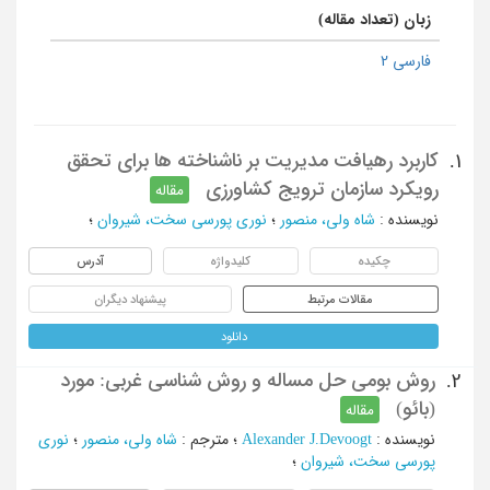
زبان (تعداد مقاله)
فارسی 2
کاربرد رهیافت مدیریت بر ناشناخته ها برای تحقق
1.
رویکرد سازمان ترویج کشاورزی
مقاله
نویسنده
:
شاه ولی، منصور
؛
نوری پورسی سخت، شیروان
؛
چکیده
کلیدواژه
آدرس
مقالات مرتبط
پیشنهاد دیگران
دانلود
روش بومی حل مساله و روش شناسی غربی: مورد
2.
(بائو)
مقاله
نویسنده
:
Alexander J.Devoogt
؛
مترجم
:
شاه ولی، منصور
؛
نوری
پورسی سخت، شیروان
؛