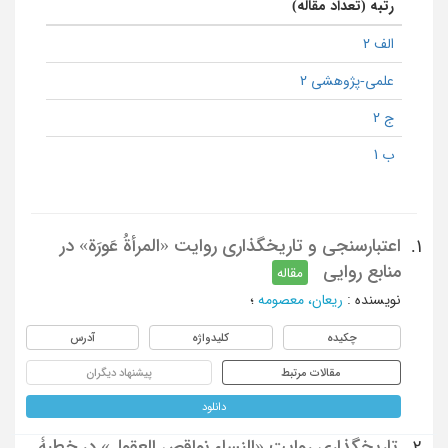
رتبه (تعداد مقاله)
الف 2
علمی-پژوهشی 2
ج 2
ب 1
اعتبارسنجی و تاریخ‏گذاری روایت «المرأةُ عَورَة» در
1.
منابع روایی
مقاله
نویسنده
:
ریعان، معصومه
؛
چکیده
کلیدواژه
آدرس
مقالات مرتبط
پیشنهاد دیگران
دانلود
تاریخ‏گذاری روایت «النساء نواقص العقول» در خطبۀ
2.