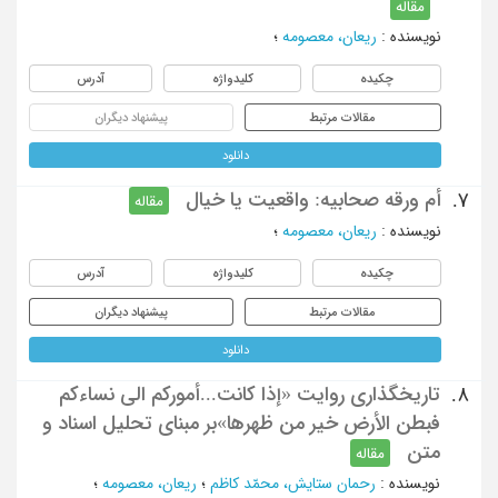
مقاله
نویسنده
:
ریعان، معصومه
؛
چکیده
کلیدواژه
آدرس
مقالات مرتبط
پیشنهاد دیگران
دانلود
أم ورقه صحابیه: واقعیت یا خیال
7.
مقاله
نویسنده
:
ریعان، معصومه
؛
چکیده
کلیدواژه
آدرس
مقالات مرتبط
پیشنهاد دیگران
دانلود
تاریخ‏گذاری روایت «إذا کانت...أمورکم الی نساءکم
8.
فبطن الأرض خیر من ظهرها»بر مبنای تحلیل اسناد و
متن
مقاله
نویسنده
:
رحمان ستایش، محمّد کاظم
؛
ریعان، معصومه
؛