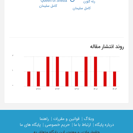
Queen of Sheba
رنه گنون
کامل سلیمان
کامل سلیمان
روند انتشار مقاله
2
1
0
1378
1394
1397
1402
1404
وبلاگ |
قوانین و مقررات |
راهنما
درباره پایگاه |
ارتباط با ما |
حریم خصوصی |
پایگاه های ما
حقوق مادی و معنوی اين پايگاه متعلق به