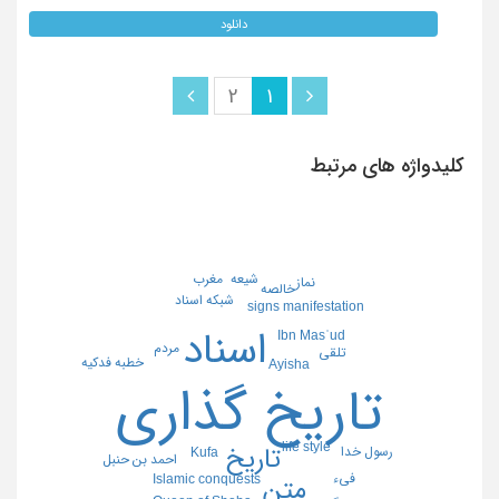
دانلود
2
1
کلیدواژه های مرتبط
شیعه
مغرب
نماز
خالصه
شبکه اسناد
signs manifestation
اسناد
Ibn Masʾud
مردم
تلقی
خطبه فدکیه
Ayisha
تاریخ گذاری
life style
تاریخ
رسول خدا
Kufa
احمد بن حنبل
فیء
Islamic conquests
متن