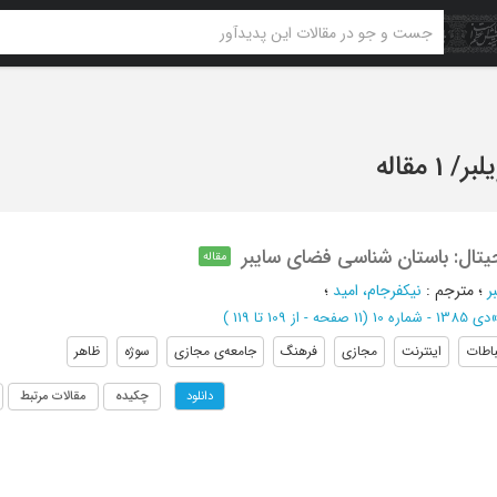
لبر
/
1 مقاله
تال: باستان شناسی فضای سایبر
مقاله
ر
؛
مترجم
:
نیکفرجام، امید
؛
دی 1385 - شماره 10
(‎11 صفحه -
از 109 تا 119
)
باطات
اینترنت
مجازی
فرهنگ
جامعه‌ی مجازی
سوژه
ظاهر
چکیده
مقالات مرتبط
دانلود