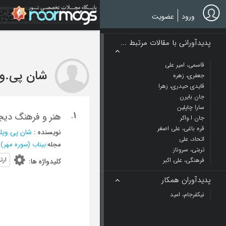
Ski
t
ورود
عضویت
mai
conten
پدیدآورانی با مقالات مرتبط ...
قاسمی، امیر علی
شان پی.وی
جعفری، زهره
قایدی حیدری، زهرا
جان بایرن
سارا چاپلین
1.
هنر و فرهنگ دیجی
جان ا.واکر
قره باغی، علی اصغر
نویسنده
:
شان پی.ویلب
اتحاد، علی
مجله
:
بیناب (سوره مهر)
»
تربتی، سروناز
ارت
فرهنگی، علی اکبر
کلیدواژه ها
:
پدیدآوران همکار
نیکفرجام، امید