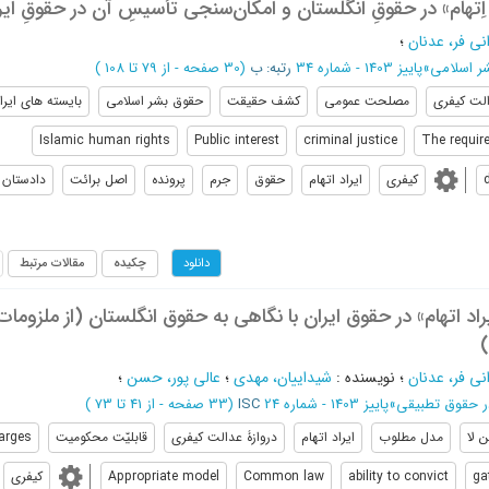
ِ اِتهام» در حقوقِ انگلستان و امکان‌سنجی تأسیسِ آن در حقوقِ ایر
نی فر، عدنان
؛
ر اسلامی
»
پاییز 1403 - شماره 34
رتبه: ب
(‎30 صفحه -
از 79 تا 108
)
لت کیفری
مصلحت عمومی
کشف حقیقت
حقوق بشر اسلامی
بایسته های ایراد
Islamic human rights
Public interest
criminal justice
The requir
کیفری
ایراد اتهام
حقوق
جرم
پرونده
اصل برائت
دادستان
چکیده
مقالات مرتبط
دانلود
د اتهام» در حقوق ایران با نگاهی به حقوق انگلستان (از ملزومات 
نی فر، عدنان
؛
نویسنده
:
شیداییان، مهدی
؛
عالی پور، حسن
؛
ر حقوق تطبیقی
»
پاییز 1403 - شماره 24
ISC
(‎33 صفحه -
از 41 تا 73
)
ن لا
مدل مطلوب
ایراد اتهام
دروازۀ عدالت کیفری
قابلیّت محکومیت
arges
ga
ability to convict
Common law
Appropriate model
کیفری