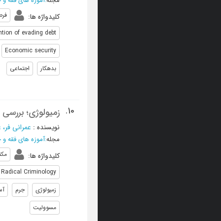
مجله
:
آموزه های فقه و 
فرص
کلیدواژه ها
:
ntion of evading debt
Economic security
بدهکار
اجتماعی
10.
زمیولوژی؛ بررسی 
نویسنده
:
عمرانی فر، 
مجله
:
آموزه های فقه و 
مکت
کلیدواژه ها
:
Radical Criminology
زمیولوژی
جرم
آس
مسوولیت