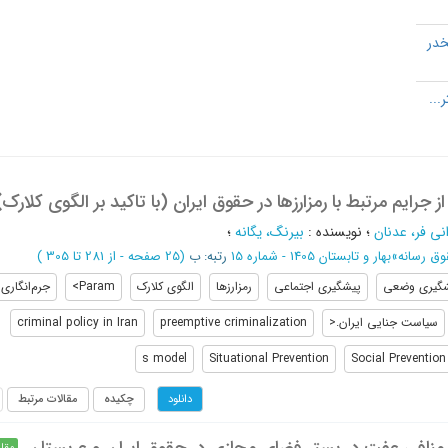
خدر
رایم مرتبط با رمزارزها در حقوق ایران (با تاکید بر الگوی کلارک)
نی فر، عدنان
؛
نویسنده
:
بیرنگ، یگانه
؛
وق رسانه
»
بهار و تابستان 1405 - شماره 15
رتبه: ب
(‎25 صفحه -
از 281 تا 305
)
گیری وضعی
پیشگیری اجتماعی
رمزارزها
الگوی کلارک
Param>
جرم‌انگاری
سیاست جنایی ایران.<
preemptive criminalization
criminal policy in Iran
s model
Situational Prevention
Social Prevention
چکیده
مقالات مرتبط
دانلود
مقال