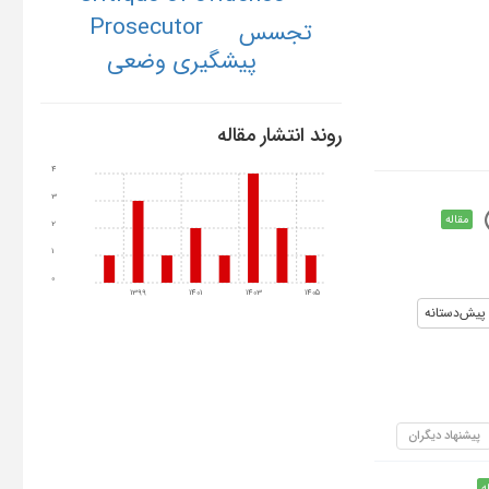
Prosecutor
تجسس
پیشگیری وضعی
روند انتشار مقاله
4
3
مقاله
2
1
0
1399
1401
1403
1405
 پیش‌دستانه
پیشنهاد دیگران
ه