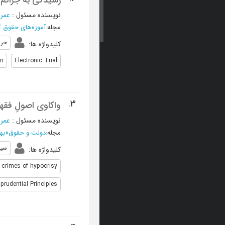
رسیدگی به جرائم 
نویسنده مسئول
:
عمرا
مجله
:
آموزه‌های حقوق 
حر
کلیدواژه ها
:
on
Electronic Trial
3.
واکاوی اصولِ فقه
نویسنده مسئول
:
عمرا
مجله
:
دولت و حقوق
»
بهار 1404، سا
سیا
کلیدواژه ها
:
crimes of hypocrisy
sprudential Principles