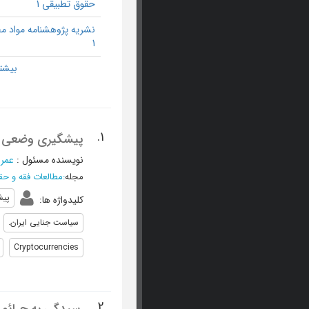
حقوق تطبیقی 1
نشریه پژوهشنامه مواد م
1
1.
پیشگیری وضعی از ج
نویسنده مسئول
:
عمرا
مجله
:
مطالعات فقه و حق
پیش
کلیدواژه ها
:
سیاست جنایی ایران.
Cryptocurrencies
2.