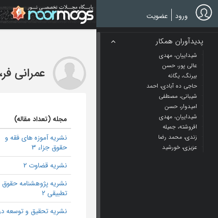
Ski
t
ورود
عضویت
mai
conten
پدیدآوران همکار
شیداییان، مهدی
عالی پور، حسن
عمرانی فر،
بیرنگ، یگانه
حاجی ده آبادی، احمد
شیبانی، مصطفی
امیدوار، حسن
شیداییان، مهدی
مجله (تعداد مقاله)
افروشته، جمیله
زندی، محمد رضا
نشریه آموزه های فقه و
حقوق جزاء 3
عزیزی، خورشید
نشریه قضاوت 2
نشریه پژوهشنامه حقوق
تطبیقی 2
نشریه تحقیق و توسعه در