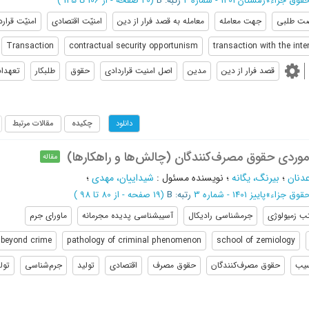
حقوق جزاء
»
زمستان 1401 - شماره 4
رتبه: B
(‎20 صفحه -
از 106 تا 125
)
ت طلبی
جهت معامله
معامله به قصد فرار از دین
امنیّت اقتصادی
امنیّت قرار
Transaction
contractual security opportunism
transaction with the inte
قصد فرار از دین
مدین
اصل امنیت قراردادی
حقوق
طلبکار
تعهدا
چکیده
مقالات مرتبط
دانلود
موردی حقوق مصرف‌کنندگان (چالش‌ها و راهکارها)
مقاله
عدنان
؛
بیرنگ، یگانه
؛
نویسنده مسئول
:
شیداییان، مهدی
؛
حقوق جزاء
»
پاییز 1401 - شماره 3
رتبه: B
(‎19 صفحه -
از 80 تا 98
)
ب زمیولوژی
جرمشناسی رادیکال
آسیبشناسی پدیده مجرمانه
ماورای جرم
beyond crime
pathology of criminal phenomenon
school of zemiology
یب
حقوق مصرف‌کنندگان
حقوق مصرف
اقتصادی
تولید
جرم‌شناسی
تول