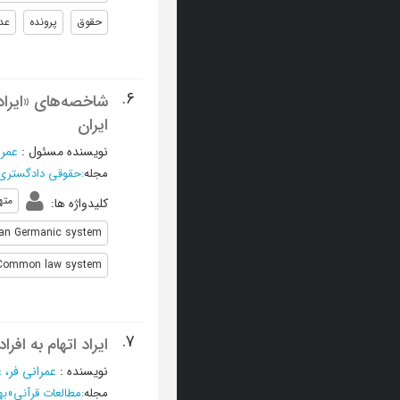
حقوق
پرونده
عد
6.
شاخصه‌های «ایراد 
ایران
نویسنده مسئول
:
عمرا
مجله
:
حقوقی دادگستری
مته
کلیدواژه ها
:
n Germanic system
Common law system
7.
ایراد اتهام به افر
نویسنده
:
عمرانی فر، 
مجله
:
مطالعات قرآنی
»
بهار 03