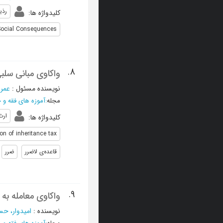
رذی
کلیدواژه ها
:
Social Consequences
8.
واکاوی مبانی سلبی
نویسنده مسئول
:
عمرا
مجله
:
آموزه های فقه و 
ارث
کلیدواژه ها
:
on of inheritance tax
قاعده‌ی لاضرر
ضرر
9.
واکاوی معامله به 
نویسنده
:
امیدوار، ح