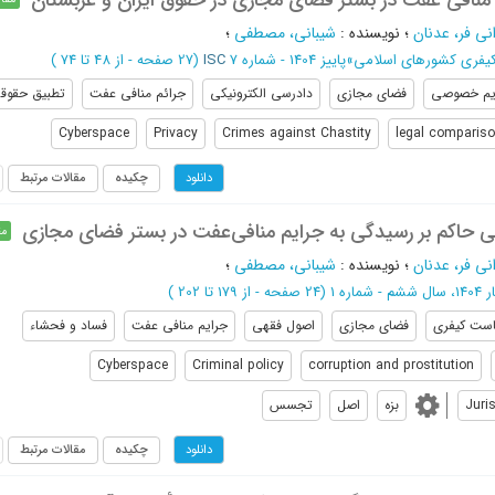
منافی عفت در بستر فضای مجازی در حقوق ایران و عربستان
نی فر، عدنان
؛
نویسنده
:
شیبانی، مصطفی
؛
کیفری کشورهای اسلامی
»
پاییز 1404 - شماره 7
ISC
(‎27 صفحه -
از 48 تا 74
)
یم خصوصی
فضای مجازی
دادرسی الکترونیکی
جرائم منافی عفت
تطبیق حقوق
Cyberspace
Privacy
Crimes against Chastity
legal comparis
چکیده
مقالات مرتبط
دانلود
ی حاکم بر رسیدگی به جرایم منافی‌عفت در بستر فضای مجازی
مق
نی فر، عدنان
؛
نویسنده
:
شیبانی، مصطفی
؛
ل ششم - شماره 1
(‎24 صفحه -
از 179 تا 202
)
ست کیفری
فضای مجازی
اصول فقهی
جرایم منافی عفت
فساد و فحشاء
Cyberspace
Criminal policy
corruption and prostitution
Juri
بزه
اصل
تجسس
چکیده
مقالات مرتبط
دانلود