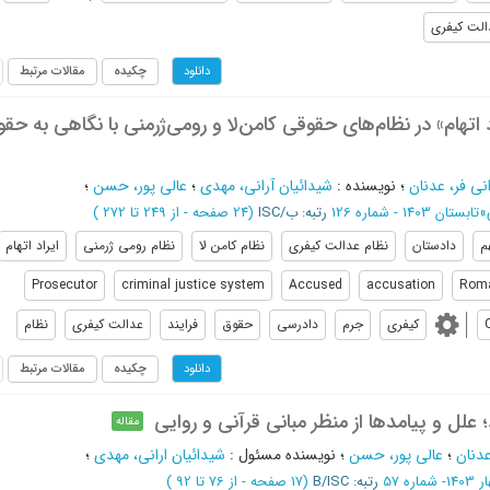
الت کیفری
چکیده
مقالات مرتبط
دانلود
اتهام» در نظام‌های حقوقی کامن‌لا و رومی‌ژرمنی با نگاهی به حق
نی فر، عدنان
؛
نویسنده
:
شیدائیان آرانی، مهدی
؛
عالی پور، حسن
؛
»
تابستان 1403 - شماره 126
رتبه: ب/ISC
(‎24 صفحه -
از 249 تا 272
)
م
دادستان
نظام عدالت کیفری
نظام کامن لا
نظام رومی ژرمنی
ایراد اتهام
Prosecutor
criminal justice system
Accused
accusation
Roma
کیفری
جرم
دادرسی
حقوق
فرایند
عدالت کیفری
نظام
چکیده
مقالات مرتبط
دانلود
اد؛ علل و پیامدها از منظر مبانی قرآنی و روایی
مقاله
عدنان
؛
عالی پور، حسن
؛
نویسنده مسئول
:
شیدائیان ارانی، مهدی
؛
14- شماره 57
رتبه: B/ISC
(‎17 صفحه -
از 76 تا 92
)