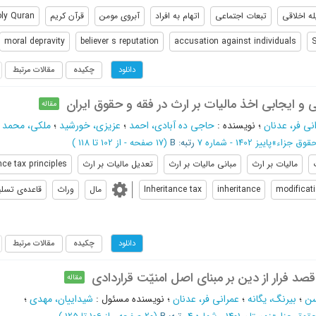
له اخلاقی
تبعات اجتماعی
اتهام به افراد
آبروی مومن
قرآن کریم
ly Quran
moral depravity
believer s reputation
accusation against individuals
چکیده
مقالات مرتبط
دانلود
 و ایجابی اخذ مالیات بر ارث در فقه و حقوق ایران
مقاله
نی فر، عدنان
؛
نویسنده
:
حاجی ده آبادی، احمد
؛
عزیزی، خورشید
؛
ملکی، محمد 
حقوق جزاء
»
پاییز 1402 - شماره 7
رتبه: B
(‎17 صفحه -
از 102 تا 118
)
مالیات بر ارث
مبانی مالیات بر ارث
تعدیل مالیات بر ارث
nce tax principles
modificati
inheritance
Inheritance tax
مال
وراث
قاعده‌ی تسل
چکیده
مقالات مرتبط
دانلود
قصد فرار از دین بر مبنای اصل امنیّت قراردادی
مقاله
سن
؛
بیرنگ، یگانه
؛
عمرانی فر، عدنان
؛
نویسنده مسئول
:
شیداییان، مهدی
؛