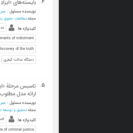
4.
بایسته‌های «ایراد
نویسنده مسئول
:
عمرا
مجله
:
مطالعات حقوق بش
عدا
کلیدواژه ها
:
ements of indictment
discovery of the truth
دستگاه عدالت کیفری
5.
تاسیس مرحلۀ «ایرا
ارائه مدل مطلوب)
نویسنده مسئول
:
عمرا
مجله
:
تحقیق و توسعه د
کام
کلیدواژه ها
:
te of criminal justice