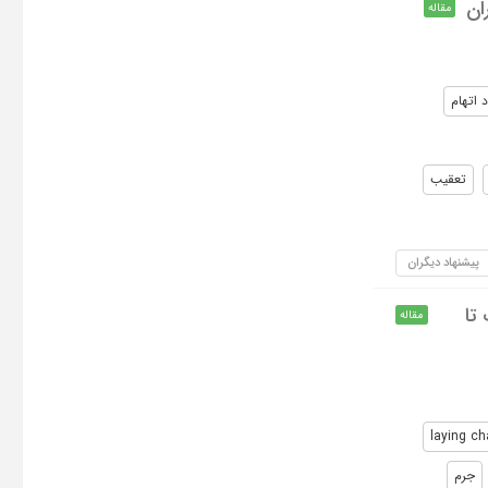
ان
مقاله
 اتهام
تعقیب
پیشنهاد دیگران
تا
مقاله
laying ch
جرم