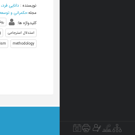
نویسنده
:
دانایی فرد
مجله
:
حکمرانی و توسعه
رو
کلیدواژه ها
:
استدلال استرجاعی
g
lism
methodology