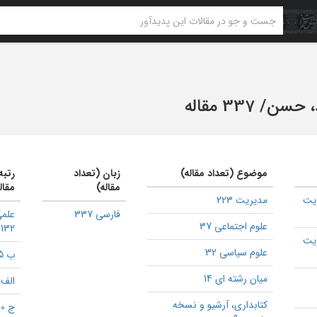
د، حسن
/
337 مقاله
موضوع (تعداد مقاله)
زبان (تعداد
رتبه
مقاله)
مقال
یت
مدیریت 223
فارسی 337
علم
علوم اجتماعی 37
132
یت
علوم سیاسی 32
ب 115
میان رشته ای 14
الف 16
كتابداری، آرشیو و نسخه
ج 10