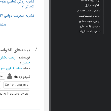
کردنائیچ، اسدالله
نشریه روش شناسی علوم
دلخواه، جلیل
انسانی 17
کاظمی، سید حسین
نشریه مدیریت دولتی 17
امامی، سیدمجتبی
الوانی، سید مهدی
حمیدی زاده، علی
حسن زاده، علیرضا
1.
پیامدهای ناخواس
نویسنده
:
زینت ‌بخش،
حسن
؛
مجله
:
سیاستگذاری عمو
تحل
کلیدواژه ها
:
Content analysis
tic literature review