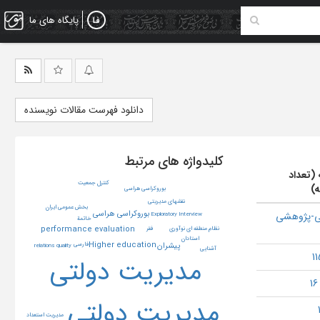
پایگاه های ما
دانلود فهرست مقالات نویسنده
کلیدواژه های مرتبط
 (تعداد
کنترل جمعیت
ه)
بوروکراسی هراسی
نقشهای مدیریتی
بخش عمومی ایران
بوروکراسی هراسی
ی-پژوهشی
Exploratory Interview
خاتمة
performance evaluation
فقر
نظام منطقه ای نوآوری
استادان
Higher education
فارسی
پیشران
relations quality
آشنایی
مدیریت دولتی
مدیریت دولتی
مدیریت استعداد