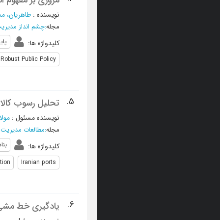
مروری بر مفهوم اس
نویسنده
:
طاهریان، م
مجله
:
چشم انداز مدیری
پای
کلیدواژه ها
:
Robust Public Policy
5.
تحلیل رسوب کالا د
نویسنده مسئول
:
مولا
مجله
:
مطالعات مدیریت
بناد
کلیدواژه ها
:
tion
Iranian ports
6.
یادگیری خط‌ مشی