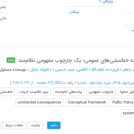
پژوهی 9
علمی
ملی 1
ته خط‌مشی‌های عمومی؛ یک چارچوب مفهومی نظام‌مند
مقاله
 جعفر
؛
فروزنده، لطف‌الله
؛
کاظمی، سید حسین
؛
دلخواه، جلیل
؛
نویسنده مسئول
می
»
بهار 1405، دوره دوازدهم - شماره 1
رتبه: ب/ISC
(‎27 صفحه -
از 261 تا 287
)
یل محتوا
چارچوب مفهومی
پیامدهای ناخواسته
مرور نظام‌مند ادبیات
خط‌مشی‌
unintended consequences
Conceptual Framework
Public Policy
systema
چکیده
مقالات مرتبط
دانلود