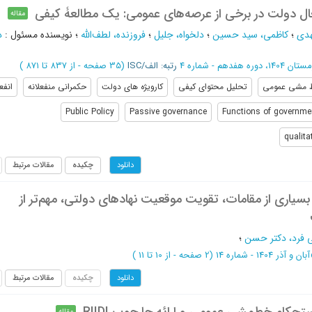
عال دولت در برخی از عرصه‌‌های عمومی: یک مطالعۀ کیفی
مقاله
دی
؛
کاظمی، سید حسین
؛
دلخواه، جلیل
؛
فروزنده، لطف‌الله
؛
نویسنده مسئول
:
د
ان 1404، دوره هفدهم - شماره 4
رتبه: الف/ISC
(‎35 صفحه -
از 837 تا 871
)
 مشی عمومی
تحلیل محتوای کیفی
کارویژه های دولت
حکمرانی منفعلانه
انف
Public Policy
Passive governance
Functions of governme
qualita
چکیده
مقالات مرتبط
دانلود
 بسیاری از مقامات، تقویت موقعیت نهادهای دولتی، مهم‌تر از
ی فرد، دکتر حسن
؛
آبان و آذر 1404 - شماره 14
(‎2 صفحه -
از 10 تا 11
)
چکیده
مقالات مرتبط
دانلود
مقاله