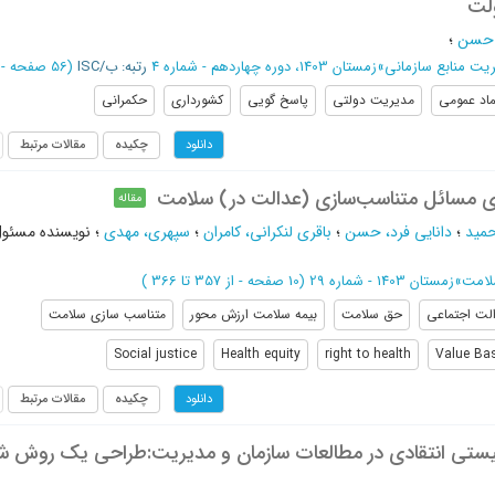
ولت
، حسن
؛
ت منابع سازمانی
»
زمستان 1403، دوره چهاردهم - شماره 4
رتبه: ب/ISC
(‎56 صفحه -
ا
ماد عمومی
مدیریت دولتی
پاسخ گویی
کشورداری
حکمرانی
چکیده
مقالات مرتبط
دانلود
ی مسائل متناسب‌سازی (عدالت در) سلامت
مقاله
مید
؛
دانایی فرد، حسن
؛
باقری لنکرانی، کامران
؛
سپهری، مهدی
؛
نویسنده مسئو
لامت
»
زمستان 1403 - شماره 29
(‎10 صفحه -
از 357 تا 366
)
لت اجتماعی
حق سلامت
بیمه سلامت ارزش محور
متناسب سازی سلامت
Social justice
Health equity
right to health
Value Bas
چکیده
مقالات مرتبط
دانلود
ستی انتقادی در مطالعات سازمان و مدیریت:طراحی یک روش ش