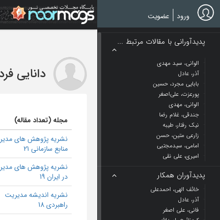
Ski
t
ورود
عضویت
mai
conten
پدیدآورانی با مقالات مرتبط ...
الوانی، سید مهدی
دانایی فر
آذر، عادل
بابایی مجرد، حسین
پورعزت، علی‌اصغر
الوانی، مهدی
جندقی، غلام رضا
مجله (تعداد مقاله)
نیک رفتار، طیبه
زارعی متین، حسن
نشریه پژوهش های مدیر
امامی، سیدمجتبی
منابع سازمانی 21
امیری، علی نقی
نشریه پژوهش های مدیر
پدیدآوران همکار
در ایران 19
خائف الهی، احمدعلی
نشریه اندیشه مدیریت
آذر، عادل
راهبردی 18
فانی، علی اصغر