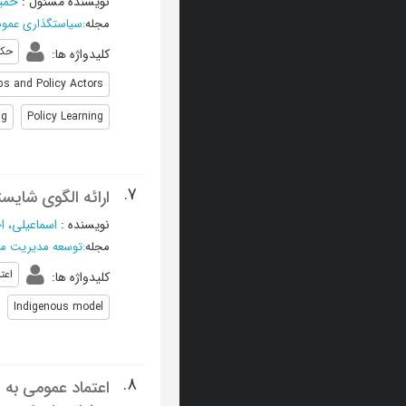
نویسنده مسئول
:
حمید
مجله
:
سیاستگذاری عمو
حکم
کلیدواژه ها
:
ups and Policy Actors
ng
Policy Learning
7.
ارائه الگوی شایس
نویسنده
:
اسماعیلی، ا
مجله
:
توسعه مدیریت منا
اعت
کلیدواژه ها
:
Indigenous model
8.
اعتماد عمومی به ف