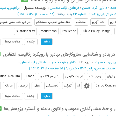
تحکام خط‌مشی عمومی و ارائه چارچوب RIIDI
حمد
؛
دانایی فرد، حسن
؛
فرهادی نژاد، محسن
؛
نویسنده مسئول
:
ابراهیمی، سید
ت دولتی
»
پاییز 1404 - شماره 63
رتبه: ب/ISC
(‎28 صفحه -
از 130 تا 157
)
داری
تاب آوری
استحکام
خط مشی عمومی مستحکم
طراحی خط مشی عمومی
Sustainability
robustness
resilience
Public Policy Design
چکیده
مقالات مرتبط
دانلود
ر بنادر و شناسایی سازوکارهای نهادی با رویکرد رئالیسم انتقادی
یاری، محمدرضا
؛
نویسنده
:
دانایی فرد، حسن
؛
سلطانی فر، احسان
؛
 خدمات عمومی
»
پاییز 1404 - شماره 9
(‎56 صفحه -
از 97 تا 152
)
ر ایران
رسوب کالا
تجارت خارجی
رئالیسم انتقادی
Trade
itical Realism
Cargo Conges
ارز
گمرکی
لجستیکی
منطق
ترخیص
سامانه
چکیده
مقالات مرتبط
دانلود
 و خط ‌مشی‌گذاری عمومی: واکاوی دامنه و گستره پژوهش‌ها
م