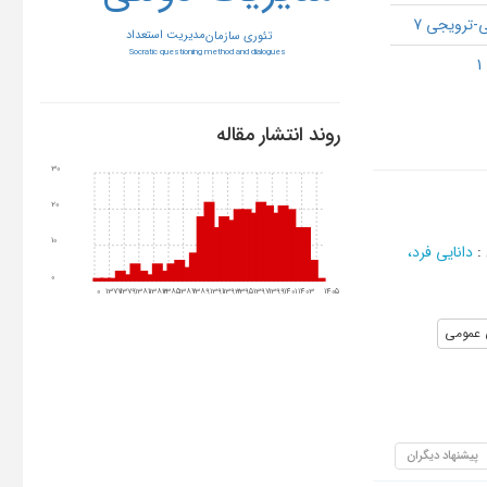
-ترویجی 7
مدیریت استعداد
تئوری سازمان
Socratic questioning method and dialogues
روند انتشار مقاله
30
20
10
:
دانایی‌ فرد،
0
0
1377
1379
1381
1383
1385
1387
1389
1391
1393
1395
1397
1399
1401
1403
1405
 عمومی
پیشنهاد دیگران