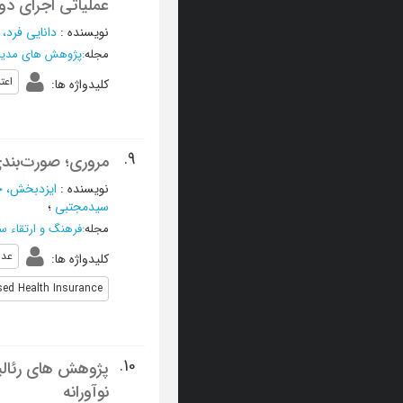
عملیاتی اجرای د
نویسنده
:
دانایی فرد
مجله
:
پژوهش های مدیری
اعت
کلیدواژه ها
:
9.
مروری؛ صورت‌بند
نویسنده
:
ایزدبخش، ح
سیدمجتبی
؛
مجله
:
فرهنگ و ارتقاء س
عدا
کلیدواژه ها
:
ed Health Insurance
10.
پژوهش های رئالی
نوآورانه