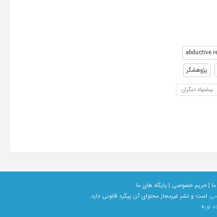
abductive r
پژوهشگر
پیشنهاد دیگران
ما |
حریم خصوصی |
پایگاه های ما
امی
است و نشر غیرمجاز محتوای آن پیگرد قانونی دارد.
ه نور
»