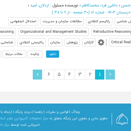
، حسن
؛
دانایی فرد، محمدکاظم
؛
نویسنده مسئول
:
اردلان، امید
؛
»
زمستان 1403 - شماره 16
(‎30 صفحه -
از 9 تا 38
)
ش شناسی
رئالیسم انتقادی
مطالعات سازمان و مدیریت
استدلال استفهامی
easoning
Organizational and Management Studies
Retroductive Reasonin
Critical Rea
کارکنان
پژوهش
سازمان
رئالیستی انتقادی
شناسایی
چکیده
مقالات مرتبط
دانلود
6
5
4
3
2
1
وبلاگ |
قوانین و مقررات |
راهنما |
درباره پایگاه |
ارتباط با 
حقوق مادی و معنوی اين پايگاه متعلق به
مرکز تحقیقات کامپیوتری علوم اسل
«میزبانی شده توسط
مرکز داد