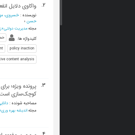
2.
واکاوی دلایل انف
نویسنده
:
خسروی، مه
حسن
؛
مجله
:
مدیریت دولتی
»
زمست
خط
کلیدواژه ها
:
nt
policy inaction
tive content analysis
3.
پرونده ویژه؛ برای
کوچک‌سازی است
مصاحبه شونده
:
دانای
مجله
:
اندیشه بهره وری
»
4.