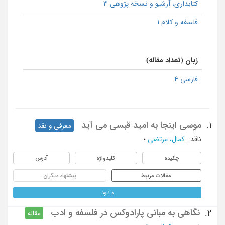
كتابداری، آرشیو و نسخه پژوهی 3
فلسفه و کلام 1
زبان (تعداد مقاله)
فارسی 4
موسی اینجا به امید قبسی می آید
1.
معرفی و نقد
ناقد
:
کمال، مرتضی
؛
چکیده
کلیدواژه
آدرس
مقالات مرتبط
پیشنهاد دیگران
دانلود
نگاهی به مبانی پارادوکس در فلسفه و ادب
2.
مقاله