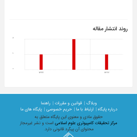
روند انتشار مقاله
2
1
0
1377
1387
وبلاگ |
قوانین و مقررات |
راهنما
درباره پایگاه |
ارتباط با ما |
حریم خصوصی |
پایگاه های ما
حقوق مادی و معنوی اين پايگاه متعلق به
مرکز تحقیقات کامپیوتری علوم اسلامی
است و نشر غیرمجاز
محتوای آن پیگرد قانونی دارد.