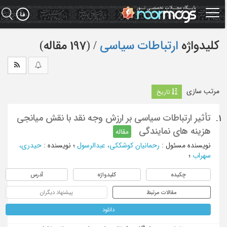
Ski
t
mai
conten
کلیدواژه
ارتباطات سیاسی
‏/ (197 مقاله)
مرتب سازی
تاریخ
تأثیر ارتباطات سیاسی بر ارزش وجه نقد با نقش میانجی
1.
هزینه‌ های نمایندگی
مقاله
نویسنده مسئول
:
رحمانیان کوشککی، عبدالرسول
؛
نویسنده
:
حیدری،
سهراب
؛
چکیده
کلیدواژه
آدرس
مقالات مرتبط
پیشنهاد دیگران
دانلود