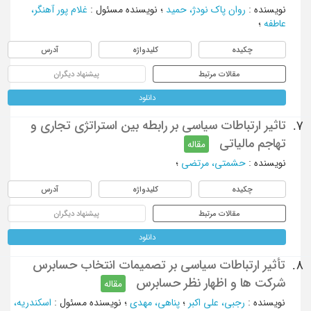
نویسنده
:
روان پاک نودژ، حمید
؛
نویسنده مسئول
:
غلام پور آهنگر،
عاطفه
؛
چکیده
کلیدواژه
آدرس
مقالات مرتبط
پیشنهاد دیگران
دانلود
تاثیر ارتباطات سیاسی بر رابطه بین استراتژی تجاری و
7.
تهاجم مالیاتی
مقاله
نویسنده
:
حشمتی، مرتضی
؛
چکیده
کلیدواژه
آدرس
مقالات مرتبط
پیشنهاد دیگران
دانلود
تأثیر ارتباطات سیاسی بر تصمیمات انتخاب حسابرس
8.
شرکت ها و اظهار نظر حسابرس
مقاله
نویسنده
:
رجبی، علی اکبر
؛
پناهی، مهدی
؛
نویسنده مسئول
:
اسکندریه،