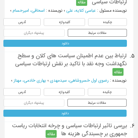
ارتباطات سیاسی
مقاله
نویسنده مسئول
:
عباسی کلایه، علی
؛
نویسنده
:
اسحاقی، امیرحسام
؛
چکیده
کلیدواژه
آدرس
مقالات مرتبط
پیشنهاد دیگران
دانلود
ارتباط بین عدم اطمینان سیاست های کلان و سطح
5.
نگهداشت وجه نقد با تاکید بر نقش ارتباطات سیاسی
مقاله
نویسنده
:
رضوی اول خسروشاهی، سیدمهدی
؛
بهاری خادمی، مهناز
؛
چکیده
کلیدواژه
آدرس
مقالات مرتبط
پیشنهاد دیگران
دانلود
بررسی تاثیر ارتباطات سیاسی و چرخه انتخابات ریاست
6.
جمهوری بر چسبندگی هزینه ها
مقاله