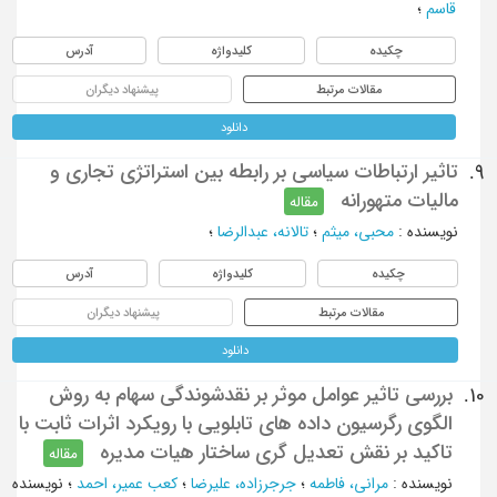
قاسم
؛
چکیده
کلیدواژه
آدرس
مقالات مرتبط
پیشنهاد دیگران
دانلود
تاثیر ارتباطات سیاسی بر رابطه بین استراتژی تجاری و
9.
مالیات متهورانه
مقاله
نویسنده
:
محبی، میثم
؛
تالانه، عبدالرضا
؛
چکیده
کلیدواژه
آدرس
مقالات مرتبط
پیشنهاد دیگران
دانلود
بررسی تاثیر عوامل موثر بر نقدشوندگی سهام به روش
10.
الگوی رگرسیون داده های تابلویی با رویکرد اثرات ثابت با
تاکید بر نقش تعدیل گری ساختار هیات مدیره
مقاله
نویسنده
:
مرانی، فاطمه
؛
جرجرزاده، علیرضا
؛
کعب عمیر، احمد
؛
نویسنده