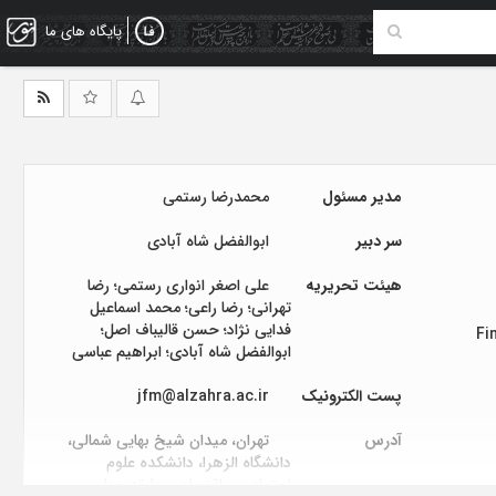
پایگاه های ما
مدیر مسئول
محمدرضا رستمی
سر دبیر
ابوالفضل شاه آبادی
هیئت تحریریه
علی اصغر انواری رستمی؛ رضا
تهرانی؛ رضا راعی؛ محمد اسماعیل
فدایی نژاد؛ حسن قالیباف اصل؛
Fi
ابوالفضل شاه آبادی؛ ابراهیم عباسی
پست الکترونیک
jfm@alzahra.ac.ir
آدرس
تهران، میدان شیخ بهایی شمالی،
دانشگاه الزهرا، دانشکده علوم
اجتماعی و اقتصادی، طبقه چهار