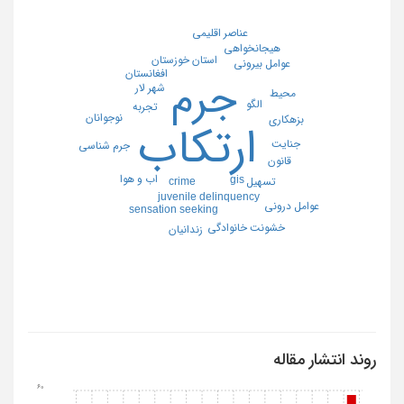
عناصر اقليمي
هيجانخواهي
استان خوزستان
عوامل بيروني
افغانستان
جرم
شهر لار
محيط
الگو
تجربه
نوجوانان
بزهكاري
ارتكاب
جنايت
جرم شناسي
قانون
اب و هوا
gis
crime
تسهيل
juvenile delinquency
عوامل دروني
sensation seeking
خشونت خانوادگي
زندانيان
روند انتشار مقاله
60