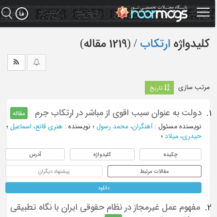
Ski
t
mai
conten
کلیدواژه
ارتکاب
‏/ (1219 مقاله)
مرتب سازی
تاریخ
دولت به عنوان سبب اقوی از مباشر در ارتکاب جرم
1.
مقاله
نویسنده مسئول
:
آهنگران، محمد رسول
؛
نویسنده
:
هنری قانع، اسماعیل
؛
حیدری، میلاد
؛
چکیده
کلیدواژه
آدرس
مقالات مرتبط
پیشنهاد دیگران
دانلود
مفهوم عمل غیرمجاز در نظام حقوقی ایران با نگاه تطبیقی
2.