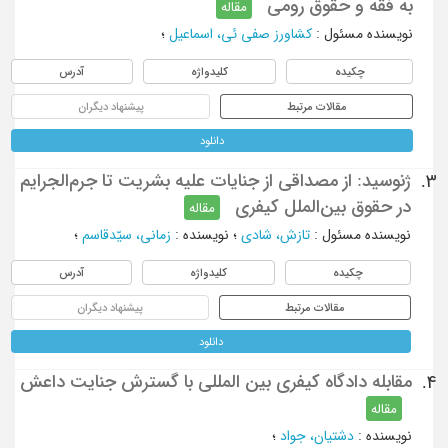
به فقه و حقوق رومی
مقاله
نویسنده مسئول
:
کشاورز صفی ئی، اسماعیل
؛
چکیده
کلیدواژه
آدرس
مقالات مرتبط
پیشنهاد دیگران
دانلود
ژنوسید: از مصداقی از جنایات علیه بشریت تا جرم‌الجرایم
3.
در حقوق بین‌الملل کیفری
مقاله
نویسنده مسئول
:
تازش، شادی
؛
نویسنده
:
زمانی، سیّدقاسم
؛
چکیده
کلیدواژه
آدرس
مقالات مرتبط
پیشنهاد دیگران
دانلود
مقابله دادگاه کیفری بین المللی با گسترش جنایت داعش
4.
مقاله
نویسنده
:
دشتیان، جواد
؛