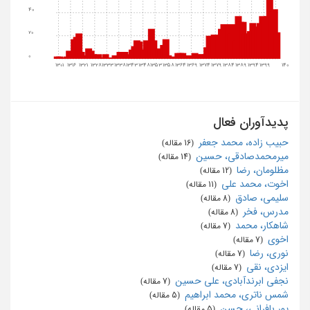
40
20
0
1301
1316
1321
1328
1333
1338
1343
1348
1353
1358
1364
1369
1374
1379
1384
1389
1394
1399
1404
پدیدآوران فعال
حبیب زاده، محمد جعفر
‏ (16 مقاله)
میرمحمدصادقی، حسین
‏ (14 مقاله)
مظلومان، رضا
‏ (12 مقاله)
اخوت، محمد علی
‏ (11 مقاله)
سلیمی، صادق
‏ (8 مقاله)
مدرس، فخر
‏ (8 مقاله)
شاهکار، محمد
‏ (7 مقاله)
اخوی
‏ (7 مقاله)
نوری، رضا
‏ (7 مقاله)
ایزدی، نقی
‏ (7 مقاله)
نجفی ابرندآبادی، علی حسین
‏ (7 مقاله)
شمس ناتری، محمد ابراهیم
‏ (5 مقاله)
پور بافرانی، حسن
‏ (5 مقاله)