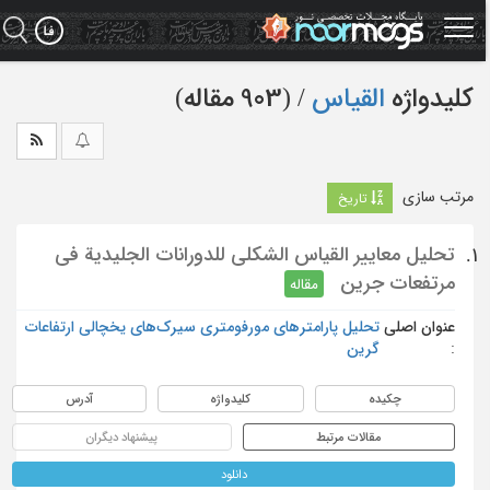
Ski
t
mai
conten
کلیدواژه
القیاس
‏/ (903 مقاله)
مرتب سازی
تاریخ
تحليل معايير القياس الشكلي للدورانات الجليدية في
1.
مرتفعات جرين
مقاله
عنوان اصلی
تحلیل پارامترهای مورفومتری سیرک‌های یخچالی ارتفاعات
:
گرین
چکیده
کلیدواژه
آدرس
مقالات مرتبط
پیشنهاد دیگران
دانلود