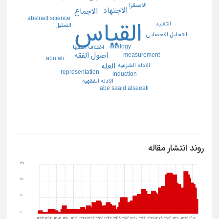
الاستقرا
الاجتهاد
الاجماع
abstract science
القياس
التقليد
التمثيل
التحليل الاحصايي
analogy
اختلاف الفقها
اصول الفقه
measurement
abu ali
الادله الشرعيه
العله
representation
induction
الادله الفقهيه
abe saaid alseeafi
روند انتشار مقاله
30
20
10
0
1273
1292
1303
1310
1316
1322
1328
1336
1342
1348
1354
1360
1366
1372
1378
1384
1390
1396
1402