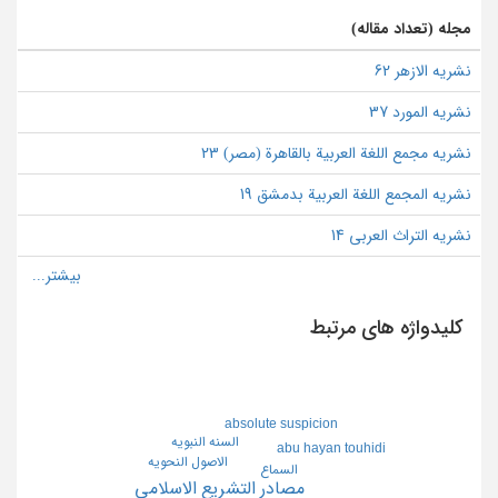
مجله (تعداد مقاله)
نشریه الازهر 62
نشریه المورد 37
نشریه مجمع اللغة العربیة بالقاهرة (مصر) 23
نشریه المجمع اللغة العربیة بدمشق 19
نشریه التراث العربی 14
کلیدواژه های مرتبط
absolute suspicion
السنه النبويه
abu hayan touhidi
الاصول النحويه
السماع
مصادر التشريع الاسلامي