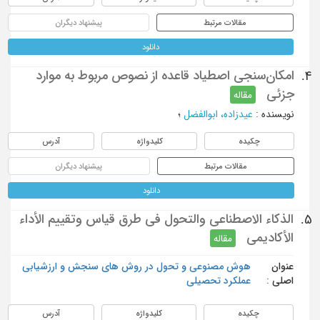
مقالات مرتبط
پیشنهاد دیگران
دانلود
امکان‌سنجی اصطیاد قاعده از نصوص مربوط به موارد
4.
جزئی
مقاله
نویسنده
:
عيدزاده، ابوالفضل
؛
چکیده
کلیدواژه
آدرس
مقالات مرتبط
پیشنهاد دیگران
دانلود
الذكاء الاصطناعي والتحول في طرق قياس وتقييم الأداء
5.
الأكاديمي
مقاله
عنوان
هوش مصنوعی و تحول در روش های سنجش و ارزشیابی
اصلی :
عملکرد تحصیلی
چکیده
کلیدواژه
آدرس