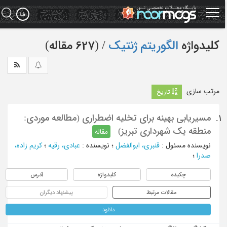
Ski
t
mai
conten
کلیدواژه
الگوریتم ژنتیک
‏/ (627 مقاله)
مرتب سازی
تاریخ
مسیریابی بهینه برای تخلیه اضطراری ‌(مطالعه موردی:
1.
منطقه یک شهرداری تبریز)
مقاله
نویسنده مسئول
:
قنبری، ابوالفضل
؛
نویسنده
:
عبادی، رقیه
؛
کریم زاده،
صدرا
؛
چکیده
کلیدواژه
آدرس
مقالات مرتبط
پیشنهاد دیگران
دانلود