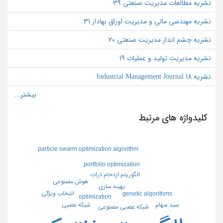
نشریه مطالعات مدیریت صنعتی 39
نشریه مهندسی مالی و مدیریت اوراق بهادار 31
نشریه چشم انداز مدیریت صنعتی 20
نشریه مدیریت تولید و عملیات 19
نشریه Industrial Management Journal 18
کلیدواژه های مرتبط
particle swarm optimization algorithm
portfolio optimization
الگوريتم ازدحام ذرات
هوش مصنوعي
بهينه سازي
انتخاب ويژگي
genetic algorithms
optimization
شبكه عصبي
سبد سهام
شبكه عصبي مصنوعي