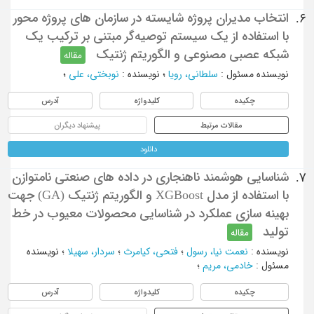
انتخاب مدیران پروژه شایسته در سازمان های پروژه محور
6.
با استفاده از یک سیستم توصیه‌گر مبتنی بر ترکیب یک
شبکه عصبی مصنوعی و الگوریتم‌ ژنتیک
مقاله
نویسنده مسئول
:
سلطانی، رویا
؛
نویسنده
:
نوبختی، علی
؛
چکیده
کلیدواژه
آدرس
مقالات مرتبط
پیشنهاد دیگران
دانلود
شناسایی هوشمند ناهنجاری در داده‌ های صنعتی نامتوازن
7.
با استفاده از مدل XGBoost و الگوریتم ژنتیک (GA) جهت
بهینه ‌سازی عملکرد در شناسایی محصولات معیوب در خط
تولید
مقاله
نویسنده
:
نعمت نیا، رسول
؛
فتحی، کیامرث
؛
سردار، سهیلا
؛
نویسنده
مسئول
:
خادمی، مریم
؛
چکیده
کلیدواژه
آدرس