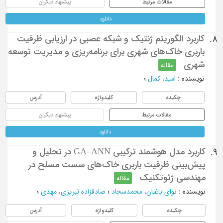
مقالات مرتبط
پیشنهاد دیگران
دانلود
کاربرد الگوریتم ژنتیک و شبکه عصبی در ارزیابی ظرفیت
8.
باربری خاک‌های شهری برای برنامه‌ریزی و مدیریت توسعه
شهری
مقاله
نویسنده
:
امید، کمال
؛
چکیده
کلیدواژه
آدرس
مقالات مرتبط
پیشنهاد دیگران
دانلود
کاربرد مدل هوشمند ترکیبی GA–ANN در تحلیل و
9.
پیش‌بینی ظرفیت باربری خاک‌های سست مسلح در
مهندسی ژئوتکنیک
مقاله
نویسنده
:
نوای باغبان، محمدسجاد
؛
صادقزاده تبریزی، مهدی
؛
چکیده
کلیدواژه
آدرس