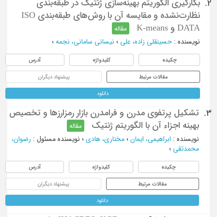
بکارگیری الگوریتم بهینه‌سازی ژنتیک در طبقه‌بندی
2.
نظارت‌نشده و مقایسه آن با روش‌های طبقه‌بندی ISO
DATA و K-means
مقاله
نویسنده
:
حسینقلی زاده، علی
؛
نیسانی سامانی، نجمه
؛
چکیده
کلیدواژه
آدرس
مقالات مرتبط
پیشنهاد دیگران
دانلود
تشکیل پرتفوی مدرن و فرامدرن بازار رمزارزها و تخصیص
3.
بهینه اجزاء آن با الگوریتم ژنتیک
مقاله
نویسنده
:
ابراهیمی، ایمان
؛
مختاری، هادی
؛
نویسنده مسئول
:
رضوان،
محمدتقی
؛
چکیده
کلیدواژه
آدرس
مقالات مرتبط
پیشنهاد دیگران
دانلود