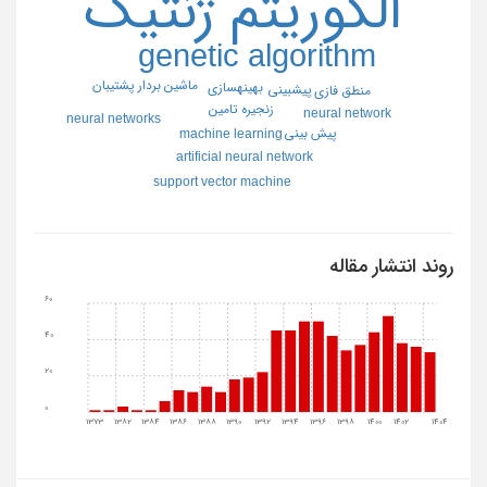
الگوريتم ژنتيك
genetic algorithm
ماشين بردار پشتيبان
بهينهسازي
پيشبيني
منطق فازي
زنجيره تامين
neural network
neural networks
پيش بيني
machine learning
artificial neural network
support vector machine
روند انتشار مقاله
60
40
20
0
1373
1382
1384
1386
1388
1390
1392
1394
1396
1398
1400
1402
1404