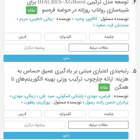
توسعه مدل ترکیبی IHACRES–XGBoost برای
4.
شبیه‌سازی رواناب روزانه در حوضه قره‌سو
مقاله
نویسنده مسئول
:
کاکاپور، وحید
؛
نویسنده
:
بیاتی خطیبی، مریم
؛
صمدیان فرد، سعید
؛
چکیده
کلیدواژه
آدرس
مقالات مرتبط
پیشنهاد دیگران
دانلود
رتبه‌بندی اعتباری مبتنی بر یادگیری عمیق حساس به
5.
هزینه: ارائه چارچوب ترکیب وزنی بهینه الگوریتم‌های نا
همگن
مقاله
نویسنده
:
فرضی، مهدی
؛
پایتخی اسکوئی، سید علی
؛
زینالی، مهدی
؛
برادران حسن زاده، رسول
؛
نویسنده مسئول
:
پورکریم، یعقوب
؛
چکیده
کلیدواژه
آدرس
مقالات مرتبط
پیشنهاد دیگران
دانلود