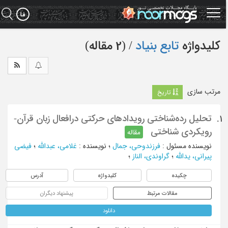
Ski
t
mai
conten
کلیدواژه
تابع­ بنیاد
‏/ (2 مقاله)
مرتب سازی
تاریخ
تحلیل رده‌شناختی رویدادهای حرکتی درافعال زبان قرآن-
1.
رویکردی شناختی
مقاله
نویسنده مسئول
:
فرزندوحی، جمال
؛
نویسنده
:
غلامی، عبدالله
؛
فیضی
پیرانی، یدالله
؛
گراوندی، الناز
؛
چکیده
کلیدواژه
آدرس
مقالات مرتبط
پیشنهاد دیگران
دانلود