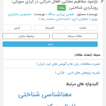
بازنمود مفاهیم معنایی افعال حرکتی در کردی سورانی:
2.
رویکردی شناختی
مقاله
نویسنده مسئول
:
فیضی پیرانی، یدالله
؛
نویسنده
:
محمودی بختیاری،
بهروز
؛
نجفیان، آرزو
؛
احمدخانی، محمد رضا
؛
چکیده
کلیدواژه
آدرس
مقالات مرتبط
پیشنهاد دیگران
دانلود
مجله (تعداد مقاله)
نشریه مطالعات زبان ها و گویش های غرب ایران 1
نشریه پژوهش های ادبی - قرآنی 1
کلیدواژه های مرتبط
معناشناسي شناختي