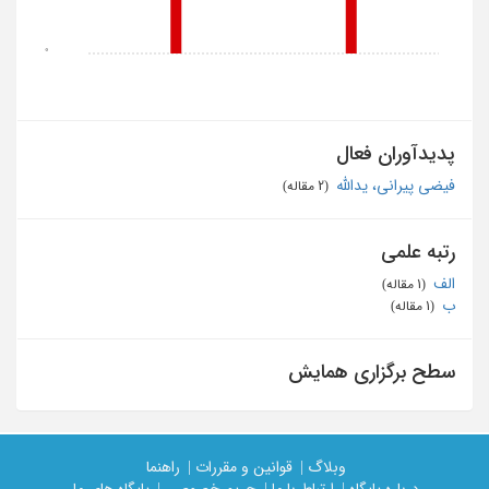
0
پدیدآوران فعال
فیضی پیرانی، یدالله
‏ (2 مقاله)
رتبه علمی
الف
‏ (1 مقاله)
ب
‏ (1 مقاله)
سطح برگزاری همایش
وبلاگ |
قوانین و مقررات |
راهنما
درباره پایگاه |
ارتباط با ما |
حریم خصوصی |
پایگاه های ما