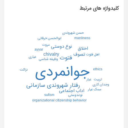
کلیدواژه های مرتبط
حسن شهروندي
ابوالحسن خرقاني
manliness
مروت
نوع دوستي
اخلاق
ayyar
chivalry
تصوف
اهل فتوت
فتوت
عياري
وظيفه شناسي
جوانمردي
ethics
نزاكت
تربيت
عيار
رفتار شهروندي سازماني
وجدان كاري
سمك عيار
اداب اجتماعي
نوعدوستي
sufism
organizational citizenship behavior