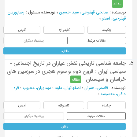
مقاله
نویسنده
:
صالحی قهفرخی، سید حسین
؛
نویسنده مسئول
:
رضاپوریان
قهفرخی، اصغر
؛
چکیده
کلیدواژه
آدرس
مقالات مرتبط
پیشنهاد دیگران
دانلود
جامعه شناسی تاریخی نقش عیاران در تاریخ اجتماعی -
5.
سیاسی ایران : قرون دوم و سوم هجری در سرزمین های
خراسان و سیستان
مقاله
نویسنده
:
قاسمی، عمران
؛
اصفهانیان، داود
؛
مهدویان، محبوب
؛
قره
داغی، معصومه
؛
چکیده
کلیدواژه
آدرس
مقالات مرتبط
پیشنهاد دیگران
دانلود