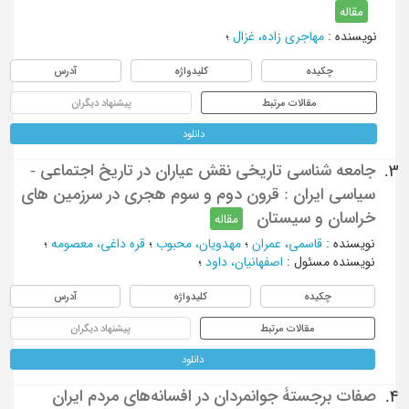
مقاله
نویسنده
:
مهاجری زاده، غزال
؛
چکیده
کلیدواژه
آدرس
مقالات مرتبط
پیشنهاد دیگران
دانلود
جامعه شناسی تاریخی نقش عیاران در تاریخ اجتماعی -
3.
سیاسی ایران : قرون دوم و سوم هجری در سرزمین های
خراسان و سیستان
مقاله
نویسنده
:
قاسمی، عمران
؛
مهدویان، محبوب
؛
قره داغی، معصومه
؛
نویسنده مسئول
:
اصفهانیان، داود
؛
چکیده
کلیدواژه
آدرس
مقالات مرتبط
پیشنهاد دیگران
دانلود
صفات برجستۀ جوانمردان در افسانه‌های مردم ایران
4.