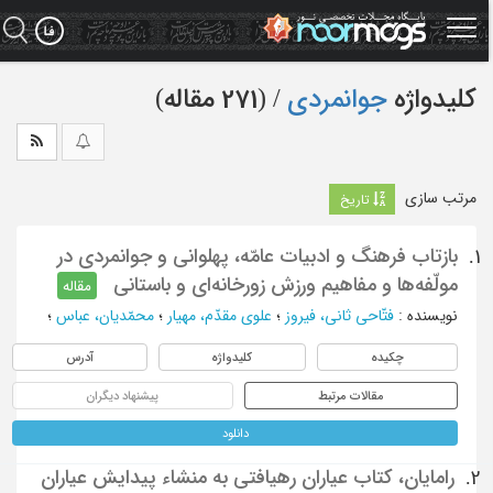
Ski
t
mai
conten
کلیدواژه
جوانمردی
‏/ (271 مقاله)
مرتب سازی
تاریخ
بازتاب فرهنگ و ادبیات عامّه، پهلوانی و جوانمردی در
1.
مولّفه‌ها و مفاهیم ورزش زورخانه‌ای و باستانی
مقاله
نویسنده
:
فتّاحی ثانی، فیروز
؛
علوی مقدّم، مهیار
؛
محمّدیان، عباس
؛
چکیده
کلیدواژه
آدرس
مقالات مرتبط
پیشنهاد دیگران
دانلود
رامایان، کتاب عیاران رهیافتی به منشاء پیدایش عیاران
2.