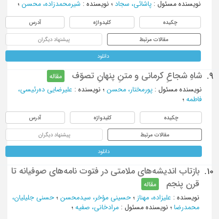
نویسنده مسئول
:
پاشائی، سجاد
؛
نویسنده
:
شیرمحمدزاده، محسن
؛
چکیده
کلیدواژه
آدرس
مقالات مرتبط
پیشنهاد دیگران
دانلود
شاهِ شجاعِ کرمانی و متنِ پنهانِ تصوّف
9.
مقاله
نویسنده مسئول
:
پورمختار، محسن
؛
نویسنده
:
علیرضایی ده‌رئیسی،
فاطمه
؛
چکیده
کلیدواژه
آدرس
مقالات مرتبط
پیشنهاد دیگران
دانلود
بازتاب اندیشه‌های ملامتی در فتوت نامه‌های صوفیانه تا
10.
قرن پنجم
مقاله
نویسنده
:
علیزاده، مهناز
؛
حسینی مؤخر، سیدمحسن
؛
حسنی جلیلیان،
محمدرضا
؛
نویسنده مسئول
:
مرادخانی، صفیه
؛