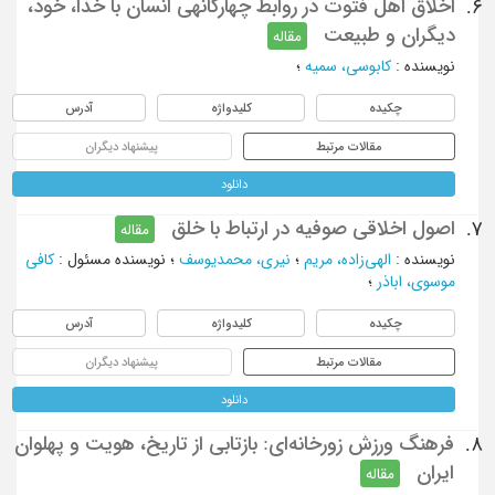
اخلاق اهل فتوت در روابط چهارگانهی انسان با خدا، خود،
6.
دیگران و طبیعت
مقاله
نویسنده
:
كابوسي، سميه
؛
چکیده
کلیدواژه
آدرس
مقالات مرتبط
پیشنهاد دیگران
دانلود
اصول اخلاقی صوفیه در ارتباط با خلق
7.
مقاله
نویسنده
:
الهی‌زاده، مریم
؛
نیری، محمدیوسف
؛
نویسنده مسئول
:
کافی
موسوی، اباذر
؛
چکیده
کلیدواژه
آدرس
مقالات مرتبط
پیشنهاد دیگران
دانلود
فرهنگ ورزش زورخانه‌ای: بازتابی از تاریخ، هویت و پهلوان
8.
ایران
مقاله