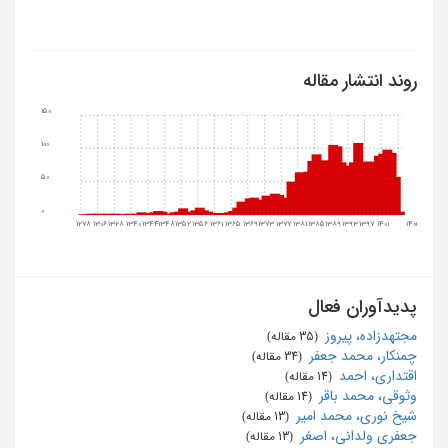
روند انتشار مقاله
150
100
50
0
1278
1306
1328
1340
1344
1348
1352
1356
1361
1365
1369
1373
1377
1381
1385
1389
1393
1397
1401
1405
پدیدآوران فعال
مجتهدزاده، پیروز
‏ (35 مقاله)
چمنکار، محمد جعفر
‏ (34 مقاله)
اقتداری، احمد
‏ (14 مقاله)
وثوقی، محمد باقر
‏ (14 مقاله)
شیخ نوری، محمد امیر
‏ (13 مقاله)
جعفری ولدانی، اصغر
‏ (13 مقاله)