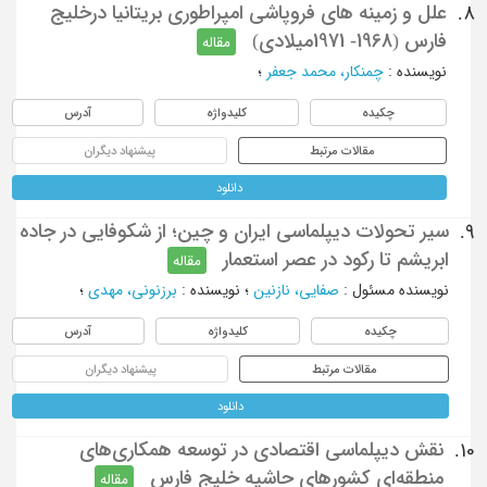
علل و زمینه های فروپاشی امپراطوری بریتانیا درخلیج
8.
فارس (1968- 1971میلادی)
مقاله
نویسنده
:
چمنکار، محمد جعفر
؛
چکیده
کلیدواژه
آدرس
مقالات مرتبط
پیشنهاد دیگران
دانلود
سیر تحولات دیپلماسی ایران و چین؛ از شکوفایی در جاده
9.
ابریشم تا رکود در عصر استعمار
مقاله
نویسنده مسئول
:
صفايي، نازنين
؛
نویسنده
:
برزنونی، مهدی
؛
چکیده
کلیدواژه
آدرس
مقالات مرتبط
پیشنهاد دیگران
دانلود
نقش دیپلماسی اقتصادی در توسعه همکاری‌های
10.
منطقه‌ای کشورهای حاشیه خلیج فارس
مقاله