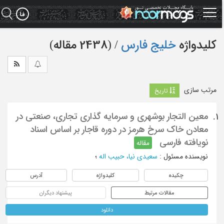
Ski
t
mai
conten
کلیدواژه
خلیج فارس
‏/ (2438 مقاله)
مرتب سازی
تاریخ
معین التجار بوشهری و سرمایه گذاری تجاری، صنعتی در
1.
معادن خاک سرخ هرمز در دوره قاجار بر اساس اسناد
نویافته فارسی
مقاله
نویسنده مسئول
:
سعیدی نیا، حبیب اله
؛
چکیده
کلیدواژه
آدرس
مقالات مرتبط
پیشنهاد دیگران
دانلود