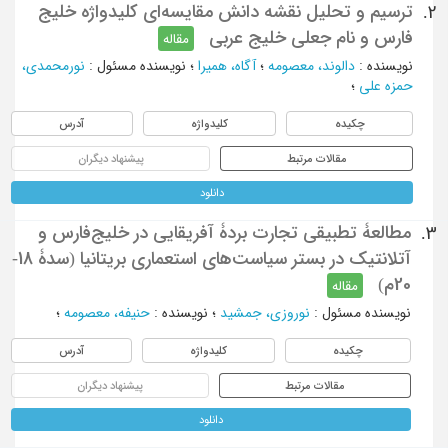
ترسیم و تحلیل نقشه دانش مقایسه‌ای کلیدواژه‌ خلیج
2.
‌فارس و نام جعلی خلیج عربی
مقاله
نویسنده
:
دالوند، معصومه
؛
آگاه، همیرا
؛
نویسنده مسئول
:
نورمحمدی،
حمزه علی
؛
چکیده
کلیدواژه
آدرس
مقالات مرتبط
پیشنهاد دیگران
دانلود
مطالعۀ تطبیقی تجارت بردۀ آفریقایی در خلیج‌فارس و
3.
آتلانتیک در بستر سیاست‌های استعماری بریتانیا (سدۀ 18-
20م)
مقاله
نویسنده مسئول
:
نوروزی، جمشید
؛
نویسنده
:
حنیفه، معصومه
؛
چکیده
کلیدواژه
آدرس
مقالات مرتبط
پیشنهاد دیگران
دانلود