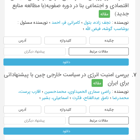
اقتصادی و اجتماعی بنا در دوره صفویه(با مطالعه منابع
جدید)
مقاله
نویسنده
:
نجف زاده، بتول
؛
کامرانی فر، احمد
؛
نویسنده مسئول
:
بوشاسب گوشه، فیض الله
؛
چکیده
کلیدواژه
آدرس
مقالات مرتبط
پیشنهاد دیگران
دانلود
بررسی امنیت انرژی در سیاست خارجی چین با پیشنهاداتی
7.
برای ایران
مقاله
نویسنده
:
راضی سماری الحمیداوی، محمدحسین
؛
اقارب پرست،
محمدرضا
؛
نامق عبدالفتاح، فکرت
؛
اسماعیلی، بشیر
؛
چکیده
کلیدواژه
آدرس
مقالات مرتبط
پیشنهاد دیگران
دانلود