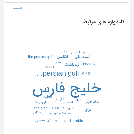
کلیدواژه های مرتبط
foreign policy
انگليس
امنيت ملي
the persian gulf
چين
security
ژيوپليتيك
china
persian gulf
بوشهر
بحرين
خليج فارس
تجارت
ايران
iran
تنگه هرمز
خاورميانه
امنيت
جمهوري اسلامي ايران
امريكا
عراق
عربستان
سياست خارجي
عربستان سعودي
saudi arabia