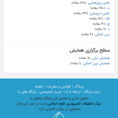
علمی-پژوهشی
‏ (268 مقاله)
ب
‏ (250 مقاله)
علمی-ترویجی
‏ (146 مقاله)
الف
‏ (52 مقاله)
ج
‏ (40 مقاله)
د
‏ (7 مقاله)
بین المللی
‏ (4 مقاله)
سطح برگزاری همایش
همایش ملی
‏ (7 مقاله)
همایش بین المللی
‏ (1 مقاله)
وبلاگ |
قوانین و مقررات |
راهنما
درباره پایگاه |
ارتباط با ما |
حریم خصوصی |
پایگاه های ما
حقوق مادی و معنوی اين پايگاه متعلق به
مرکز تحقیقات کامپیوتری علوم اسلامی
است و نشر غیرمجاز
محتوای آن پیگرد قانونی دارد.