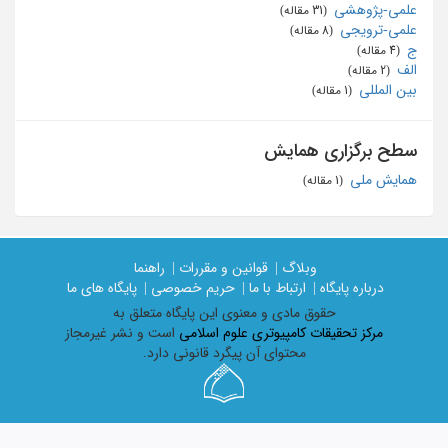
علمی-پژوهشی
‏ (31 مقاله)
علمی-ترویجی
‏ (8 مقاله)
ج
‏ (4 مقاله)
الف
‏ (2 مقاله)
بین المللی
‏ (1 مقاله)
سطح برگزاری همایش
همایش ملی
‏ (1 مقاله)
وبلاگ |
قوانین و مقررات |
راهنما
درباره پایگاه |
ارتباط با ما |
حریم خصوصی |
پایگاه های ما
حقوق مادی و معنوی اين پايگاه متعلق به
مرکز تحقیقات کامپیوتری علوم اسلامی
است و نشر غیرمجاز
محتوای آن پیگرد قانونی دارد.