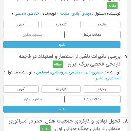
مقاله
نویسنده مسئول
:
مهدی ‌آبادی، ملیحه
؛
نویسنده
:
خادملو، شمسی
؛
چکیده
کلیدواژه
آدرس
مقالات مرتبط
پیشنهاد دیگران
دانلود
بررسی تاثیرات ناشی از استعمار و استبداد در فاجعه
7.
تاریخی قحطی بزرگ ایران
مقاله
نویسنده
:
جعفری، الهه
؛
شفیعی سروستانی، اسماعیل
؛
نویسنده مسئول
:
اسماعیلی، بشیر
؛
چکیده
کلیدواژه
آدرس
مقالات مرتبط
پیشنهاد دیگران
دانلود
تحول نهادی و کارکردی جمعیت هلال احمر در امپراتوری
8.
عثمانی تا پایان جنگ جهانی اول
مقاله