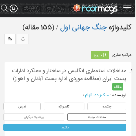
Ski
t
mai
conten
کلیدواژه
جنگ جهانی اول
‏/ (155 مقاله)
مرتب سازی
تاریخ
مداخلات استعماری انگلیس در ساختار و عملکرد ادارات
1.
پست ایران (مطالعه موردی اداره پست آبادان و اهواز)
مقاله
نویسنده
:
ملک‌زاده، الهام
؛
چکیده
کلیدواژه
آدرس
مقالات مرتبط
پیشنهاد دیگران
دانلود