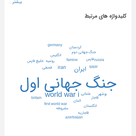
کلیدواژه های مرتبط
germany
كردستان
جنگ جهاني دوم
انگليس
فارس
russia
famine
روسيه
خليج فارس
qajar
iran
قحطي
ايران
جنگ جهاني اول
world war i
عثماني
بوشهر
قاجار
britain
المان
first world war
انگلستان
مشروطه
قاجاريه
azerbaijan