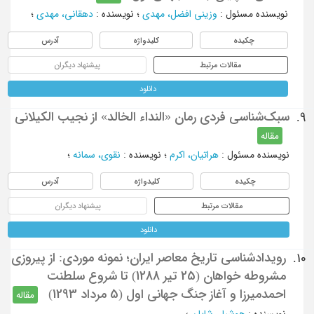
نویسنده مسئول
:
وزینی افضل، مهدی
؛
نویسنده
:
دهقانی، مهدی
؛
چکیده
کلیدواژه
آدرس
مقالات مرتبط
پیشنهاد دیگران
دانلود
سبک‌شناسی فردی رمان «النداء الخالد» از نجیب الکیلانی
9.
مقاله
نویسنده مسئول
:
هراتیان، اکرم
؛
نویسنده
:
نقوی، سمانه
؛
چکیده
کلیدواژه
آدرس
مقالات مرتبط
پیشنهاد دیگران
دانلود
رویدادشناسی تاریخ معاصر ایران؛ نمونه موردی: از پیروزی
10.
مشروطه خواهان (25 تیر 1288) تا شروع سلطنت
احمدمیرزا و آغاز جنگ جهانی اول (5 مرداد 1293)
مقاله
نویسنده
:
هوشیار، شایان
؛