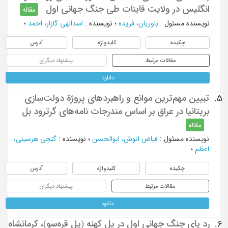
انگلیس در ولایت قاینات طی جنگ جهانی اول
مقاله
نویسنده مسئول
:
باوریان، فریده
؛
نویسنده
:
اسدالهی گازار، احمد
؛
چکیده
کلیدواژه
آدرس
مقالات مرتبط
پیشنهاد دیگران
دانلود
تبیین مهم‌ترین موانع و راهبردهای پروژة دولت‌سازی
5.
بریتانیا در عراق بر اساس مندرجات نامه‌های گرترود بل
مقاله
نویسنده مسئول
:
فیاض انوش، ابوالحسن
؛
نویسنده
:
گنجی هرسینی،
اعظم
؛
چکیده
کلیدواژه
آدرس
مقالات مرتبط
پیشنهاد دیگران
دانلود
رد پای جنگ جهانی اول در پل کهنه (پل قره‌سو)، کرمانشاه
6.