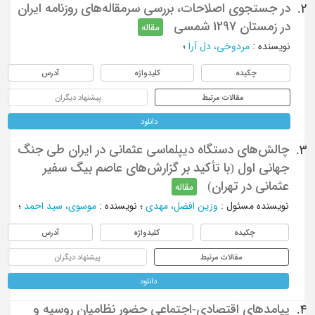
در جستجوی اصلاحات، بررسی سرمقاله‌های روزنامه ایران
2.
در زمستان 1297 شمسی
مقاله
نویسنده
:
مردوخی، دل آرا
؛
چکیده
کلیدواژه
آدرس
مقالات مرتبط
پیشنهاد دیگران
دانلود
چالش‌های دستگاه دیپلماسی عثمانی در ایران طی جنگ
3.
جهانی اول (با تأکید بر گزارش‌های عاصم بیگ سفیر
عثمانی در تهران)
مقاله
نویسنده مسئول
:
وزین افضل، مهدی
؛
نویسنده
:
موسوی، سید احمد
؛
چکیده
کلیدواژه
آدرس
مقالات مرتبط
پیشنهاد دیگران
دانلود
پیامدهای اقتصادی-اجتماعی حضور نظامیان روسیه و
4.