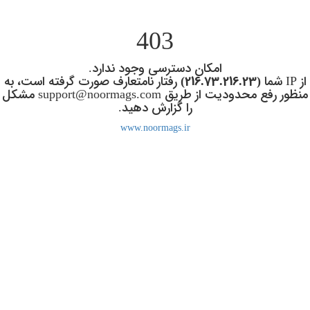
Ski
t
403
mai
conten
امکان دسترسی وجود ندارد.
از IP شما
(216.73.216.23)
رفتار نامتعارف صورت گرفته است، به
منظور رفع محدودیت از طریق support@noormags.com مشکل
را گزارش دهید.
www.noormags.ir