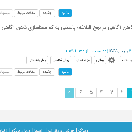
چکیده
مقالات مرتبط
پیشنهاد
دانلود
هن آگاهی در نهج البلاغه؛ پاسخی به کم معناسازی ذهن آگاهی
رتبه: ب/ISC
(‎22 صفحه -
از 158 تا 179
)
البلاغه
روانی
مؤلفه‌های
روان‌شناسی
روان‌شناختی
چکیده
مقالات مرتبط
پیشنهاد
دانلود
6
5
4
3
2
وبلاگ |
قوانین و مقررات |
راهنما |
درباره پایگاه |
ارتباط