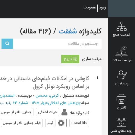
Ski
ورود
عضویت
t
mai
conten
کلیدواژه
شفقت
‏/ (416 مقاله)
فهرست منابع
مرتب سازی
تاریخ
فهرست مقالات
1.
کاوشی در امکانات فیلم‌های داستانی در خد
پدیدآوران
بر اساس رویکرد نوئل کرول
نویسنده مسئول
:
کرمی، محسن
؛
نویسنده
:
اسفندیار
مجله
:
پژوهش های اخلاقی
»
بهار 1405 - شماره 63
رتبه: ب/SC
ناشران
حیات اخلاقی
جدایی نادر از سیمین
کلیدواژه ها
:
moral life
فیلم
فیلم جدایی نادر از سیمین
رویدادهای علمی