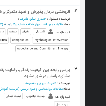
2.
اثربخشی درمان پذیرش و تعهد متمرکز بر ش
نویسنده مسئول
:
حیدری نیکو، علیرضا
؛
مجله
:
خانواده و بهداشت
»
بهار 1405 - شماره 48
رتبه: A
(‎12 صفحه -
افسردگی
مادران
شفقت
درم
کلیدواژه ها
:
lities
compassion
Psychological intervention
Acceptance and Commitment Therapy
3.
بررسی رابطه بین کیفیت زندگی، رضایت زناش
مشاوره رامش در شهر مشهد
نویسنده
:
دادوند، بي بي معصومه
؛
مجله
:
مطالعات روانشناسی و علوم تربیتی (موسسه آموزش ع
رضایت زناشویی
کیفیت زندگی
ش
کلیدواژه ها
:
زنان متاهل