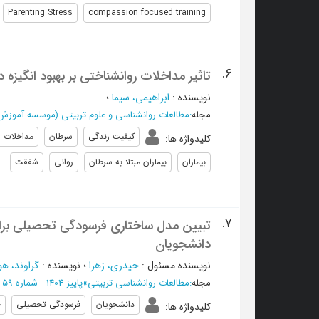
Parenting Stress
compassion focused training
6.
تاثیر مداخلات روانشناختی بر بهبود انگیزه د
نویسنده
:
ابراهيمي، سيما
؛
مجله
:
مطالعات روانشناسی و علوم تربیتی (موسسه آموزش ع
کیفیت زندگی
سرطان
مداخلات ر
کلیدواژه ها
:
بیماران
بیماران مبتلا به سرطان
روانی
شفقت
7.
تبیین مدل ساختاری فرسودگی تحصیلی برا
دانشجویان
نویسنده مسئول
:
حیدری، زهرا
؛
نویسنده
:
گراوند، ه
مجله
:
مطالعات روانشناسی تربیتی
»
پاییز 1404 - شماره 59
دانشجویان
فرسودگی تحصیلی
ج
کلیدواژه ها
: