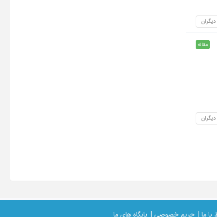
 دیگران
مقاله
 دیگران
 با ما |
حریم خصوصی |
پایگاه های ما