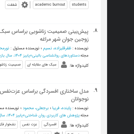
students
academic burnout
شفقت
8.
پیش‌‌بینی صمیمیت زناشویی براساس سبک‌‌
زوجین جوان شهر مراغه
نویسنده
:
ظفرقلیزاده، نسیم
؛
نویسنده مسئول
:
نورمح
مجله
:
دستاوردهای روانشناسی بالینی
»
پاییز 1404، سال یازدهم - شماره 3
سبک های مقابله ای
صمیمیت زناشو
کلیدواژه ها
:
9.
مدل ساختاری افسردگی براساس عزت‌نفس 
نوجوانان
نویسنده
:
پاینده، فریبا
؛
برجعلی، محمود
؛
نویسنده مس
مجله
:
پژوهش های کاربردی روان شناختی
»
پاییز 1404، سال شانزدهم - شماره 3
افسردگی
عزت نفس
نشخوار فک
کلیدواژه ها
: