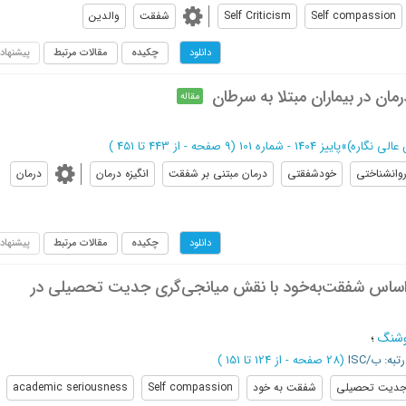
Self compassion
Self Criticism
شفقت
والدین
چکیده
مقالات مرتبط
پیشنهاد
دانلود
رمان در بیماران مبتلا به سرطان
مقاله
الی نگاره)
»
پاییز 1404 - شماره 101
(‎9 صفحه -
از 443 تا 451
)
وانشناختی
خودشفقتی
درمان مبتنی بر شفقت
انگیزه درمان
درمان
چکیده
مقالات مرتبط
پیشنهاد
دانلود
ساس شفقت‌به‌خود با نقش میانجی‌گری جدیت تحصیلی در
وشنگ
؛
رتبه: ب/ISC
(‎28 صفحه -
از 124 تا 151
)
دیت تحصیلی
شفقت به خود
Self compassion
academic seriousness