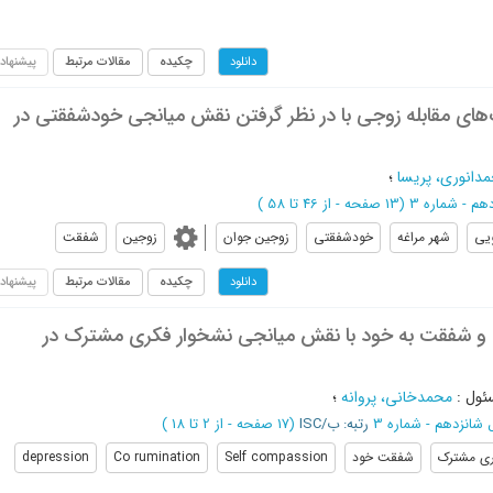
چکیده
مقالات مرتبط
پیشنهاد
دانلود
های مقابله زوجی با در نظر گرفتن نقش میانجی خودشفقتی در
مدانوری، پریسا
؛
(‎13 صفحه -
از 46 تا 58
)
یی
شهر مراغه
خودشفقتی
زوجین جوان
زوجین
شفقت
چکیده
مقالات مرتبط
پیشنهاد
دانلود
و شفقت به خود با نقش میانجی نشخوار فکری مشترک در
ئول
:
محمدخانی، پروانه
؛
رتبه: ب/ISC
(‎17 صفحه -
از 2 تا 18
)
ری مشترک
شفقت خود
Self compassion
Co rumination
depression