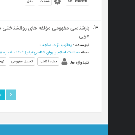
Self esteem
شفقت
مدل
10.
بازشناسی مفهومی مؤلفه های روانشناختی ذ
غربی
نویسنده
:
یعقوب نژاد، ساجد
؛
مجله
:
مطالعات اسلام و روان شناسی
»
پاییز 1404 - شماره 38
ذهن آگاهی
تحلیل مفهومی
نهج
کلیدواژه ها
:
1