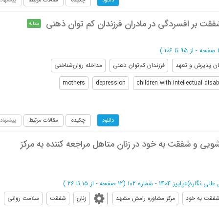
دانلود
فقت بر افسردگی در مادران فرزندان کم توان ذهنی
مقاله
از 95 تا 106
)
ان پذیرش و تعهد
فرزندان کم‌توان ذهنی
مداخله روان‌شناختی
mothers
depression
children with intellectual disabi
چکیده
مقالات مرتبط
پیشنهاد
دانلود
ویی و شفقت به خود در زنان متاهل مراجعه کننده به مرکز
الی نگاره)
»
پاییز 1404 - شماره 102
(‎12 صفحه -
از 15 تا 26
)
فقت به خود
مرکز مشاوره رامش مشهد
زنان
شفقت
سلامت روانی