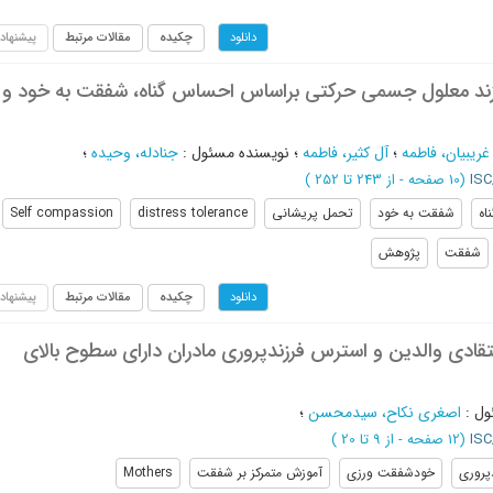
چکیده
مقالات مرتبط
پیشنهاد
دانلود
رزند معلول جسمی حرکتی براساس احساس گناه، شفقت به خود و
غریبیان، فاطمه
؛
آل کثیر، فاطمه
؛
نویسنده مسئول
:
جنادله، وحیده
؛
(‎10 صفحه -
از 243 تا 252
)
اه
شفقت به خود
تحمل پریشانی
distress tolerance
Self compassion
شفقت
پژوهش
چکیده
مقالات مرتبط
پیشنهاد
دانلود
قادی والدین و استرس فرزندپروری مادران دارای سطوح بالای
ول
:
اصغری نکاح، سیدمحسن
؛
(‎12 صفحه -
از 9 تا 20
)
پروری
خودشفقت ورزی
آموزش متمرکز بر شفقت
Mothers