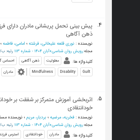
4.
پیش بینی تحمل پریشانی مادران دارای ف
ذهن آگاهی
نویسنده
:
نوری قلعه علیخانی، فرشته
؛
امامی، فاطمه
؛
مجله
:
رویش روان شناسی
»
آبان 1404 - شماره 113
رتبه: ب/ISC
معلولیت
ذهن آگاهی
احساس گن
کلیدواژه ها
:
Guilt
Disability
Mindfulness
مادران
5.
اثربخشی آموزش متمرکز بر شفقت بر خودانت
خودانتقادی
نویسنده
:
فخریه، مرضیه
؛
بردبار، مریم
؛
نویسنده مسئ
مجله
:
رویش روان شناسی
»
آبان 1404 - شماره 113
رتبه: ب/ISC
مادران
خودانتقادی
استرس فرزند
کلیدواژه ها
: