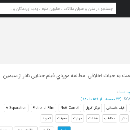
مت به حیات اخلاقی: مطالعة موردیِ فیلم جدایی نادر از سیمین
ی، سما
؛
I
(‎22 صفحه -
از 159 تا 180
)
فیلم داستانی
نوئل کرول
Noël Carroll
Fictional Film
A Separation
نادر
مخاطب
شفقت
مهارت
معرفت
تجربه
چکیده
مقالات مرتبط
پیشنهاد