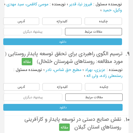
نویسنده مسئول
:
فیروز نیا، قدیر
؛
نویسنده
:
موسی کاظمی، سید مهدی
؛
وکیل، حمید
؛
چکیده
کلیدواژه
آدرس
مقالات مرتبط
پیشنهاد دیگران
دانلود
ترسیم الگوی راهبردی برای تحقق توسعه پایدار روستایی (
9.
مورد مطالعه: روستاهای شهرستان خلخال)
مقاله
نویسنده
:
عزیزی، بهراد
؛
مطیع حق شناس، نادر
؛
نویسنده مسئول
:
رستمعلی زاده، ولی اله
؛
چکیده
کلیدواژه
آدرس
مقالات مرتبط
پیشنهاد دیگران
دانلود
نقش صنایع دستی در توسعه پایدار و کارآفرینی
10.
روستاهای استان گیلان
مقاله