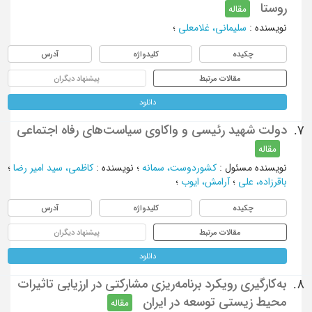
روستا
مقاله
نویسنده
:
سلیمانی، غلامعلی
؛
چکیده
کلیدواژه
آدرس
مقالات مرتبط
پیشنهاد دیگران
دانلود
دولت شهید رئیسی و واکاوی سیاست‌های رفاه اجتماعی
7.
مقاله
نویسنده مسئول
:
کشوردوست، سمانه
؛
نویسنده
:
کاظمی، سید امیر رضا
؛
باقرزاده، علی
؛
آرامش، ایوب
؛
چکیده
کلیدواژه
آدرس
مقالات مرتبط
پیشنهاد دیگران
دانلود
به‌کارگیری رویکرد برنامه‌ریزی مشارکتی در ارزیابی تاثیرات
8.
محیط زیستی توسعه در ایران
مقاله