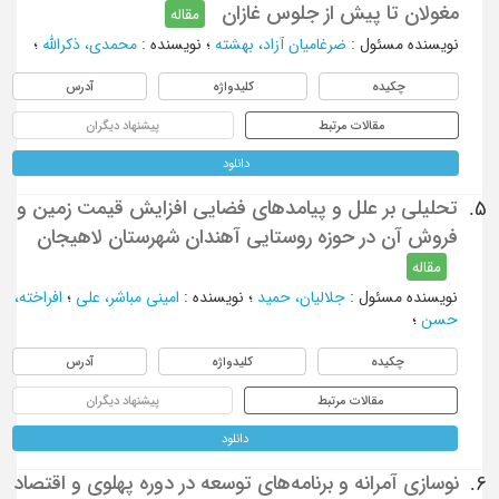
مغولان تا پیش از جلوس غازان
مقاله
نویسنده مسئول
:
ضرغامیان آزاد، بهشته
؛
نویسنده
:
محمدی، ذکرالله
؛
چکیده
کلیدواژه
آدرس
مقالات مرتبط
پیشنهاد دیگران
دانلود
تحلیلی بر علل و پیامدهای فضایی افزایش قیمت زمین و
5.
فروش آن در حوزه روستایی آهندان شهرستان لاهیجان
مقاله
نویسنده مسئول
:
جلالیان، حمید
؛
نویسنده
:
امینی مباشر، علی
؛
افراخته،
حسن
؛
چکیده
کلیدواژه
آدرس
مقالات مرتبط
پیشنهاد دیگران
دانلود
نوسازی آمرانه و برنامه‌های توسعه در دوره پهلوی و اقتصاد
6.