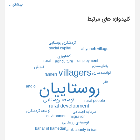
کلیدواژه های مرتبط
گردشگري روستايي
social capital
abyaneh village
كشاورزي
rural
employment
agriculture
رضايتمندي
اموزش
villagers
توانمندسازي
farmers
روستاييان
فقر
anglo
توسعه روستايي
rural people
rural development
توسعه گردشگري
سرمايه اجتماعي
environment
migration
توسعه ي روستايي
bahar of hamedan
arak county in iran