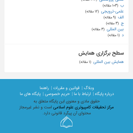
ب
‏ (103 مقاله)
علمی-ترویجی
‏ (12 مقاله)
الف
‏ (9 مقاله)
ج
‏ (3 مقاله)
بین المللی
‏ (3 مقاله)
د
‏ (1 مقاله)
سطح برگزاری همایش
همایش بین المللی
‏ (1 مقاله)
وبلاگ |
قوانین و مقررات |
راهنما
درباره پایگاه |
ارتباط با ما |
حریم خصوصی |
پایگاه های ما
حقوق مادی و معنوی اين پايگاه متعلق به
مرکز تحقیقات کامپیوتری علوم اسلامی
است و نشر غیرمجاز
محتوای آن پیگرد قانونی دارد.