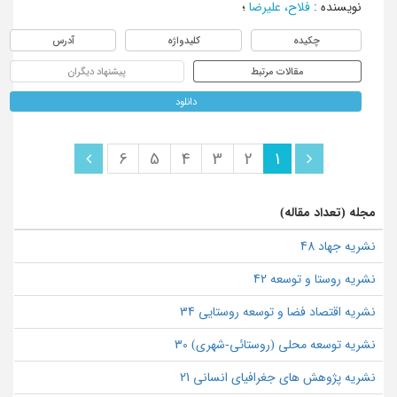
نویسنده
:
فلاح، علیرضا
؛
چکیده
کلیدواژه
آدرس
مقالات مرتبط
پیشنهاد دیگران
دانلود
6
5
4
3
2
1
مجله (تعداد مقاله)
نشریه جهاد 48
نشریه روستا و توسعه 42
نشریه اقتصاد فضا و توسعه روستایی 34
نشریه توسعه محلی (روستائی-شهری) 30
نشریه پژوهش های جغرافیای انسانی 21