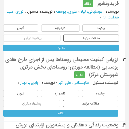
فریدونشهر
مقاله
نویسنده
:
یوسلیانی، لیلا
؛
قنبری، یوسف
؛
نویسنده مسئول
:
نوری، سید
هدایت اله
؛
چکیده
کلیدواژه
آدرس
مقالات مرتبط
پیشنهاد دیگران
دانلود
ارزیابی کیفیت محیطی روستاها پس از اجرای طرح هادی
3.
روستایی (مطالعه موردی: روستاهای بخش مرکزی
شهرستان درگز)
مقاله
نویسنده مسئول
:
عنابستانی، علی اکبر
؛
نویسنده
:
بابایی، بهناز
؛
چکیده
کلیدواژه
آدرس
مقالات مرتبط
پیشنهاد دیگران
دانلود
وضعیت زندگی دهقانان و پیشه‌وران ازابتدای یورش
4.