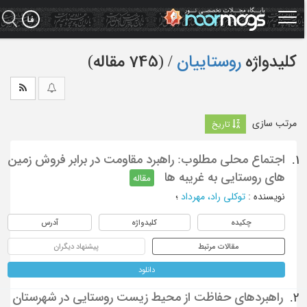
Ski
t
mai
conten
کلیدواژه
روستاییان
‏/ (745 مقاله)
مرتب سازی
تاریخ
اجتماع محلی مطلوب: راهبرد مقاومت در برابر فروش زمین
1.
های روستایی به غریبه ها
مقاله
نویسنده
:
توکلی راد، مهرداد
؛
چکیده
کلیدواژه
آدرس
مقالات مرتبط
پیشنهاد دیگران
دانلود
راهبردهای حفاظت از محیط زیست روستایی در شهرستان
2.