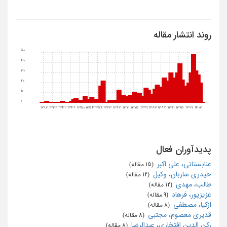
روند انتشار مقاله
50
40
30
20
10
0
1292
1336
1342
1346
1350
1354
1359
1363
1367
1371
1375
1379
1383
1387
1391
1395
1399
1403
پدیدآوران فعال
عنابستانی، علی اکبر
‏ (15 مقاله)
حیدری ساربان، وکیل
‏ (12 مقاله)
طالب، مهدی
‏ (12 مقاله)
عزیزپور، فرهاد
‏ (9 مقاله)
ازکیا، مصطفی
‏ (8 مقاله)
قدیری معصوم، مجتبی
‏ (8 مقاله)
رکن الدین افتخاری، عبدالرضا
‏ (8 مقاله)