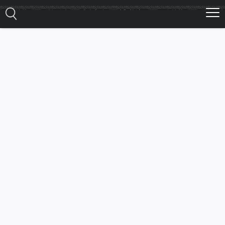
Ski
t
mai
conten