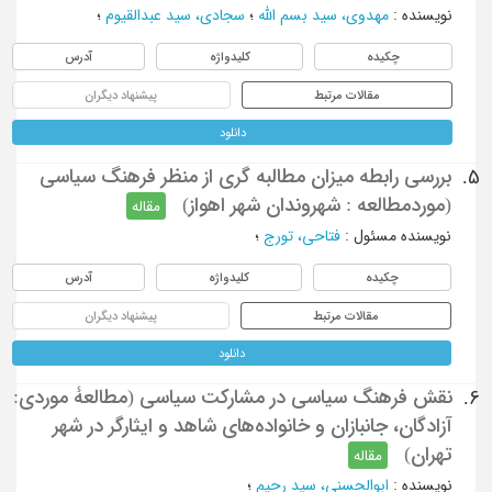
نویسنده
:
مهدوی، سید بسم الله
؛
سجادی، سید عبدالقیوم
؛
چکیده
کلیدواژه
آدرس
مقالات مرتبط
پیشنهاد دیگران
دانلود
بررسی رابطه میزان مطالبه گری از منظر فرهنگ سیاسی
5.
(موردمطالعه : شهروندان شهر اهواز)
مقاله
نویسنده مسئول
:
فتاحی، تورج
؛
چکیده
کلیدواژه
آدرس
مقالات مرتبط
پیشنهاد دیگران
دانلود
نقش فرهنگ سیاسی در مشارکت سیاسی (مطالعۀ موردی:
6.
آزادگان، جانبازان و خانواده‌های شاهد و ایثارگر در شهر
تهران)
مقاله
نویسنده
:
ابوالحسنی، سید رحیم
؛