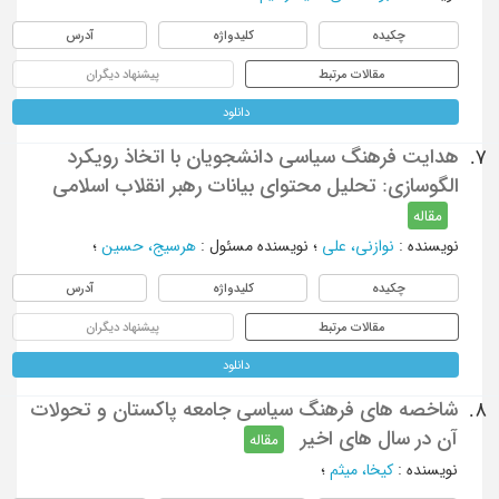
چکیده
کلیدواژه
آدرس
مقالات مرتبط
پیشنهاد دیگران
دانلود
هدایت فرهنگ سیاسی دانشجویان با اتخاذ رویکرد
7.
الگوسازی: تحلیل محتوای بیانات رهبر انقلاب اسلامی
مقاله
نویسنده
:
نوازنی، علی
؛
نویسنده مسئول
:
هرسیج، حسین
؛
چکیده
کلیدواژه
آدرس
مقالات مرتبط
پیشنهاد دیگران
دانلود
شاخصه های فرهنگ سیاسی جامعه پاکستان و تحولات
8.
آن در سال های اخیر
مقاله
نویسنده
:
کیخا، میثم
؛