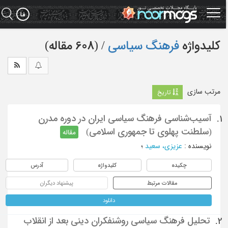
Ski
t
mai
conten
کلیدواژه
فرهنگ سیاسی
‏/ (608 مقاله)
مرتب سازی
تاریخ
آسیب‌شناسی فرهنگ سیاسی ایران در دوره مدرن
1.
(سلطنت پهلوی تا جمهوری اسلامی)
مقاله
نویسنده
:
عزیزی، سعید
؛
چکیده
کلیدواژه
آدرس
مقالات مرتبط
پیشنهاد دیگران
دانلود
تحلیل فرهنگ سیاسی روشنفکران دینی بعد از انقلاب
2.