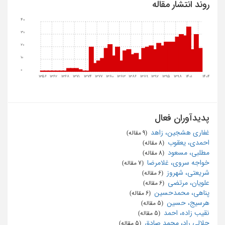
روند انتشار مقاله
40
30
20
10
0
1356
1362
1368
1371
1374
1377
1380
1383
1386
1389
1392
1395
1398
1401
1404
پدیدآوران فعال
غفاری هشجین، زاهد
‏ (9 مقاله)
احمدی، یعقوب
‏ (8 مقاله)
مطلبی، مسعود
‏ (8 مقاله)
خواجه سروی، غلامرضا
‏ (7 مقاله)
شریعتی، شهروز
‏ (6 مقاله)
علویان، مرتضی
‏ (6 مقاله)
پناهی، محمدحسین
‏ (6 مقاله)
هرسیج، حسین
‏ (5 مقاله)
نقیب زاده، احمد
‏ (5 مقاله)
جلالی راد، محمد صادق
‏ (5 مقاله)