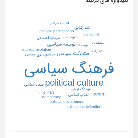
کلیدواژه های مرتبط
احزاب سياسي
اقتدارگرايي
political participation
رفتار سياسي
دموكراسي
سرمايه اجتماعي
مشاركت
توسعه سياسي
توسعه
islamic revolution
انتخابات
مشاركت سياسي
جامعهپذيري سياسي
فرهنگ سياسي
political culture
اعتماد سياسي
فرهنگ
ايران
زنان
iran
culture
انقلاب اسلامي
democracy
political development
political socialization