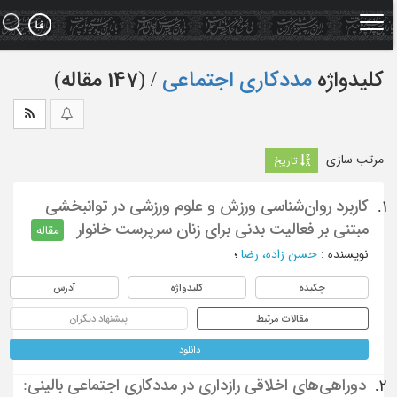
Ski
t
mai
conten
کلیدواژه
مددکاری اجتماعی
‏/ (147 مقاله)
مرتب سازی
تاریخ
کاربرد روان‌شناسی ورزش و علوم ورزشی در توانبخشی
1.
مبتنی بر فعالیت بدنی برای زنان سرپرست خانوار
مقاله
نویسنده
:
حسن زاده، رضا
؛
چکیده
کلیدواژه
آدرس
مقالات مرتبط
پیشنهاد دیگران
دانلود
دوراهی‌های اخلاقی رازداری در مددکاری اجتماعی بالینی:
2.