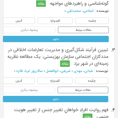
گونه‌شناسی و راهبردهای مواجهه
مقاله
نویسنده
:
اسلامی، محمدتقی
؛
چکیده
کلیدواژه
آدرس
مقالات مرتبط
پیشنهاد دیگران
دانلود
تبیین فرآیند شکل‌گیری و مدیریت تعارضات اخلاقی در
3.
مددکاران اجتماعی سازمان بهزیستی: یک مطالعه نظریه
زمینه‌ای در شهر یزد
مقاله
نویسنده
:
شبانی، مهدی
؛
شریفی، ابوالفضل
؛
سالارپور غربا، فائزه
؛
چکیده
کلیدواژه
آدرس
مقالات مرتبط
پیشنهاد دیگران
دانلود
فهم روایت افرادِ خواهانِ تغییر جنس از تغییر هویت
4.
جنسی
مقاله