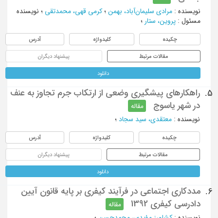
نویسنده
:
مرادی سلیمان‌آباد، بهمن
؛
کرمی قهی، محمدتقی
؛
نویسنده
مسئول
:
پروین، ستار
؛
چکیده
کلیدواژه
آدرس
مقالات مرتبط
پیشنهاد دیگران
دانلود
راهکارهای پیشگیری وضعی از ارتکاب جرم تجاوز به عنف
5.
در شهر یاسوج
مقاله
نویسنده
:
معتقدی، سید سجاد
؛
چکیده
کلیدواژه
آدرس
مقالات مرتبط
پیشنهاد دیگران
دانلود
مددکاری اجتماعی در فرآیند کیفری بر پایه قانون آیین
6.
دادرسی کیفری 1392
مقاله
نویسنده
:
کشاورز مؤیدی، محمدحسن
؛