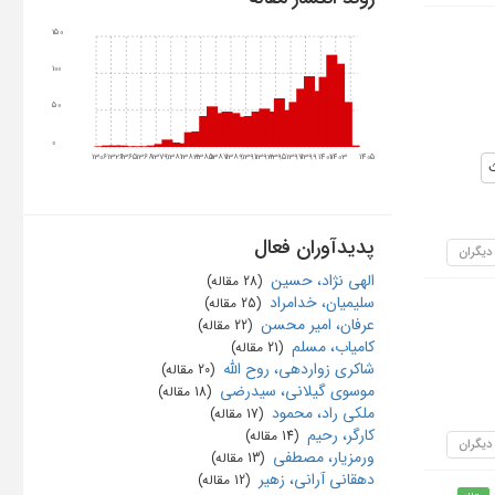
150
100
50
0
1306
1326
1365
1368
1379
1381
1383
1385
1387
1389
1391
1393
1395
1397
1399
1401
1403
1405
پدیدآوران فعال
 دیگران
الهی نژاد، حسین
‏ (28 مقاله)
سلیمیان، خدامراد
‏ (25 مقاله)
عرفان، امیر محسن
‏ (22 مقاله)
کامیاب، مسلم
‏ (21 مقاله)
شاکری زواردهی، روح الله
‏ (20 مقاله)
موسوی گیلانی، سیدرضی
‏ (18 مقاله)
ملکی راد، محمود
‏ (17 مقاله)
کارگر، رحیم
‏ (14 مقاله)
 دیگران
ورمزیار، مصطفی
‏ (13 مقاله)
دهقانی آرانی، زهیر
‏ (12 مقاله)