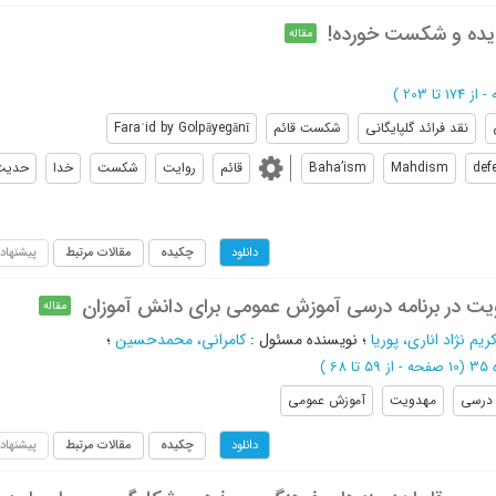
دیده و شکست خورده!
مقاله
از 174 تا 203
)
نقد فرائد گلپایگانی
شکست قائم
Faraʾid by Golpāyegānī
def
Mahdism
Baha’ism
قائم
روایت
شکست
خدا
حدیث
چکیده
مقالات مرتبط
پیشنهاد
دانلود
یت در برنامه درسی آموزش عمومی برای دانش آموزان
مقاله
ریم نژاد اناری، پوریا
؛
نویسنده مسئول
:
کامرانی، محمدحسین
؛
(‎10 صفحه -
از 59 تا 68
)
 درسی
مهدویت
آموزش عمومی
چکیده
مقالات مرتبط
پیشنهاد
دانلود