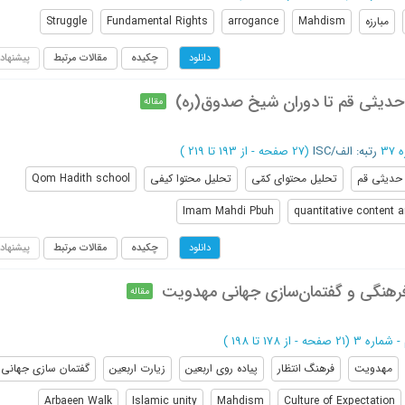
مبارزه
Mahdism
arrogance
Fundamental Rights
Struggle
چکیده
مقالات مرتبط
پیشنهاد
دانلود
حدیثی قم تا دوران شیخ صدوق(ره)
مقاله
رتبه: الف/ISC
(‎27 صفحه -
از 193 تا 219
)
حدیثی قم
تحلیل محتوای کمّی
تحلیل محتوا کیفی
Qom Hadith school
Imam Mahdi Pbuh
quantitative content a
چکیده
مقالات مرتبط
پیشنهاد
دانلود
فرهنگی و گفتمان‌سازی جهانی مهدویت
مقاله
(‎21 صفحه -
از 178 تا 198
)
مهدویت
فرهنگ انتظار
پیاده روی اربعین
زیارت اربعین
گفتمان سازی جهانی
Arbaeen Walk
Islamic unity
Mahdism
Culture of Expectation