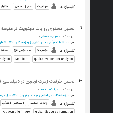
مهدویت
حقوق اساسی
استکبار
کلیدواژه ها
:
9.
تحلیل محتوای روایات مهدویت در مدرسه 
نویسنده
:
کامیاب، مسلم
؛
مجله
:
مطالعات قرآن و حدیث
»
پاییز و زمستان 1404 - شماره 37
مهدویت
امام مهدی عج
مدرسه 
کلیدواژه ها
:
nalysis
Mahdism
qualitative content analysis
10.
تحلیل ظرفیت زیارت اربعین در دیپلماسی 
نویسنده
:
معرفت، محمد
؛
مجله
:
پژوهشنامه دیپلماسی فرهنگی
»
پاییز 1404، سال دوم - شماره 3
وحدت اسلامی
دیپلماسی فرهنگی
کلیدواژه ها
:
Arbaeen pilgrimage
global discourse formation