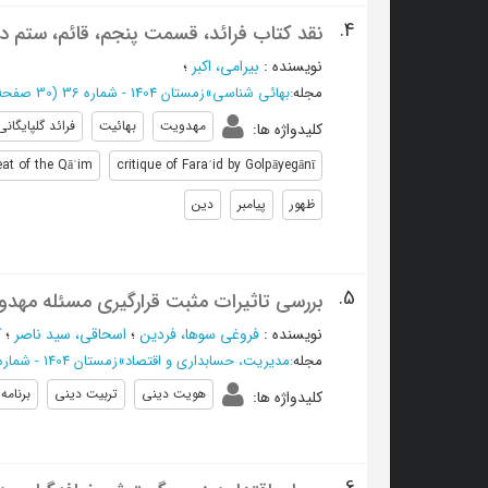
4.
نقد کتاب فرائد، قسمت پنجم، قائم، ستم 
نویسنده
:
بیرامی، اکبر
؛
مجله
:
بهائی شناسی
»
زمستان 1404 - شماره 36
(‎30 صفحه -
مهدویت
بهائیت
فرائد گلپایگانی
کلیدواژه ها
:
eat of the Qāʾim
critique of Faraʾid by Golpāyegānī
ظهور
پیامبر
دین
5.
بررسی تاثیرات مثبت قرارگیری مسئله مهدو
نویسنده
:
فروغی سوها، فردین
؛
اسحاقی، سید ناصر
؛
ک
مجله
:
مدیریت، حسابداری و اقتصاد
»
زمستان 1404 - شماره 35
هویت دینی
تربیت دینی
برنامه
کلیدواژه ها
: