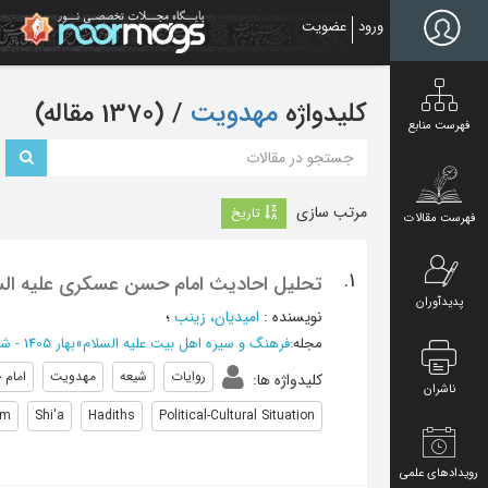
Ski
ورود
عضویت
t
mai
conten
کلیدواژه
مهدویت
‏/ (1370 مقاله)
فهرست منابع
مرتب سازی
تاریخ
فهرست مقالات
1.
تحلیل احادیث امام حسن عسکری علیه الس
پدیدآوران
نویسنده
:
امیدیان، زینب
؛
مجله
:
فرهنگ و سیره اهل بیت علیه السلام
»
بهار 1405 - شماره 17
روایات
شیعه
مهدویت
امام
کلیدواژه ها
:
ناشران
m.
Shi'a
Hadiths
Political-Cultural Situation
رویدادهای علمی