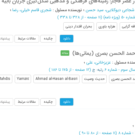
ر عصر قاجار: زمینه‌های فرهنگی و مذهبی شکل‌گیری جریان بابیه
شجاعی دیوکلایی، سید حسن
؛
نویسنده مسئول
:
شجری قاسم خیلی، رضا
؛
(‎11 صفحه -
از 328 تا 338
)
فه گرایی
هزاره باوری
بحران اقتدار دینی
چکیده
مقالات مرتبط
پیشنهاد
دانلود
حمد الحسن بصری (یمانی‌ها)
مقاله
نده مسئول
:
عزیزخانی، علی
؛
رتبه: ج
(‎12 صفحه -
از 175 تا 186
)
د الحسن بصری
حدیث وصیت
Ahmad al-Hasan al-Basri
Yamānī
ahdīs
چکیده
مقالات مرتبط
پیشنهاد
دانلود
؛
(‎11 صفحه -
از 80 تا 90
)