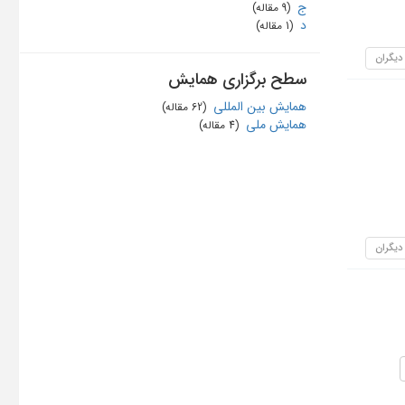
ج
‏ (9 مقاله)
د
‏ (1 مقاله)
 دیگران
سطح برگزاری همایش
همایش بین المللی
‏ (62 مقاله)
همایش ملی
‏ (4 مقاله)
 دیگران