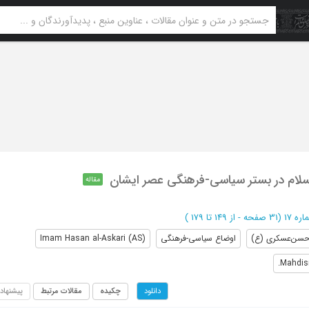
لام در بستر سیاسی-فرهنگی عصر ایشان
مقاله
(‎31 صفحه -
از 149 تا 179
)
 حسن‌عسکری (ع)
اوضاع سیاسی-فرهنگی
Imam Hasan al-Askari (AS)
Mahdis
چکیده
مقالات مرتبط
پیشنهاد
دانلود