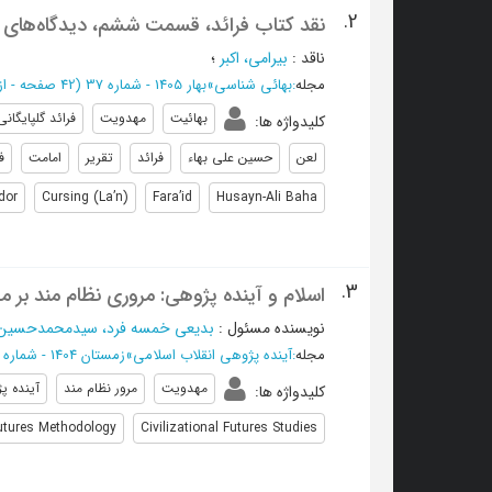
2.
نقد کتاب فرائد، قسمت ششم، دیدگاه‌های
ناقد
:
بیرامی، اکبر
؛
مجله
:
بهائی شناسی
»
بهار 1405 - شماره 37
(‎42 صفحه -
از 190 تا
بهائیت
مهدویت
فرائد گلپایگانی
کلیدواژه ها
:
لعن
حسین علی بهاء
فرائد
تقریر
امامت
ف
dor
Cursing (La’n)
Fara’id
Husayn-Ali Baha
3.
اسلام و آینده پژوهی: مروری نظام مند بر 
نویسنده مسئول
:
بدیعی خمسه فرد، سیدمحمدحسین
مجله
:
آینده پژوهی انقلاب اسلامی
»
زمستان 1404 - شماره 23
مهدویت
مرور نظام مند
آینده پ
کلیدواژه ها
:
utures Methodology
Civilizational Futures Studies