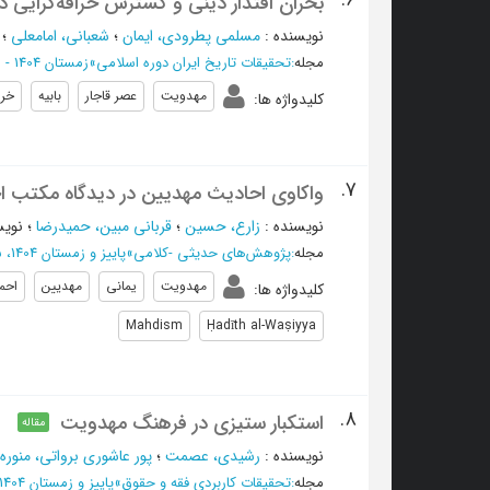
6.
بحران اقتدار دینی و گسترش خرافه‌گرایی د
نویسنده
:
مسلمی پطرودی، ایمان
؛
شعبانی، امامعلی
؛
مجله
:
تحقیقات تاریخ ایران دوره اسلامی
»
زمستان 1404 - شماره -5 (ویژه نامه)
مهدویت
عصر قاجار
بابیه
خرا
کلیدواژه ها
:
7.
واکاوی احادیث مهدیین در دیدگاه مکتب ا
نویسنده
:
زارع، حسین
؛
قربانی مبین، حمیدرضا
؛
نویس
مجله
:
پژوهش‌های حدیثی -کلامی
»
پاییز و زمستان 1404، سال سوم - شماره 6
مهدویت
یمانی
مهدیین
احم
کلیدواژه ها
:
Mahdism
Ḥadīth al-Waṣiyya
8.
استکبار ستیزی در فرهنگ مهدویت
مقاله
نویسنده
:
رشیدی، عصمت
؛
پور عاشوری برواتی، منوره
مجله
:
تحقیقات کاربردی فقه و حقوق
»
پاییز و زمستان 1404 - شماره 8