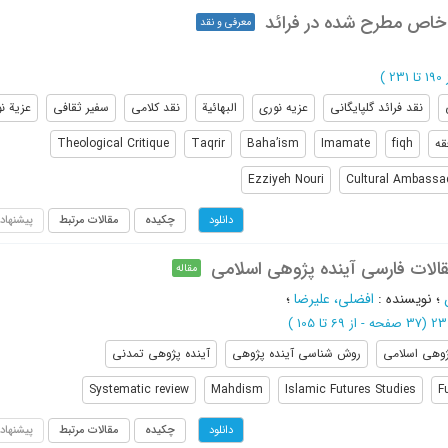
 خاص مطرح شده در فرائد
معرفی و نقد
 231
)
نقد فرائد گلپایگانی
عزیه نوری
البهائیة
نقد کلامی
سفیر ثقافی
عزیة ن
قه
fiqh
Imamate
Baha’ism
Taqrir
Theological Critique
Ezziyeh Nouri
Cultural Ambassa
چکیده
مقالات مرتبط
پیشنهاد
دانلود
مقالات فارسی آینده پژوهی اسلامی
مقاله
؛
نویسنده
:
افضلی، علیرضا
؛
(‎37 صفحه -
از 69 تا 105
)
ژوهی اسلامی
روش شناسی آینده پژوهی
آینده پژوهی تمدنی
Systematic review
Mahdism
Islamic Futures Studies
F
چکیده
مقالات مرتبط
پیشنهاد
دانلود