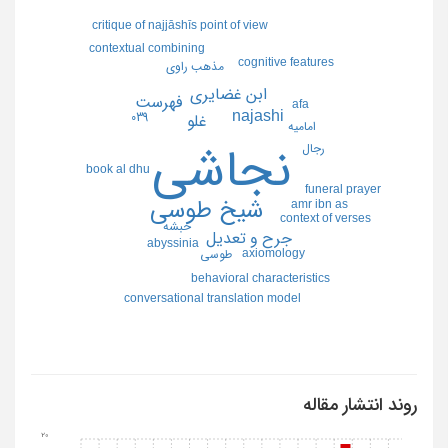
critique of najjāshīs point of view
contextual combining
cognitive features
مذهب راوي
ابن غضايري
فهرست
afa
najashi
039
غلو
اماميه
نجاشي
رجال
book al dhu
funeral prayer
شيخ طوسي
amr ibn as
context of verses
حبشه
جرح و تعديل
abyssinia
axiomology
طوسي
behavioral characteristics
conversational translation model
روند انتشار مقاله
20