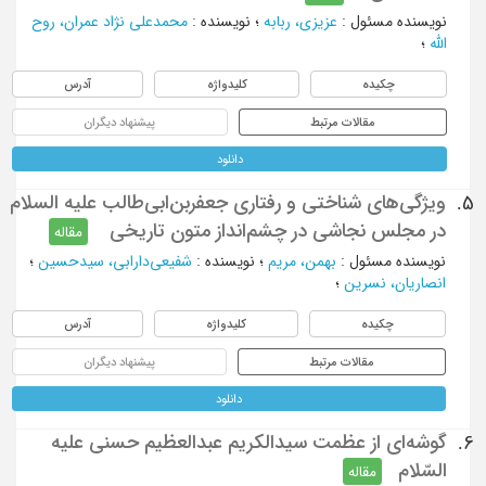
نویسنده مسئول
:
عزیزی، ربابه
؛
نویسنده
:
محمدعلی نژاد عمران، روح
الله
؛
چکیده
کلیدواژه
آدرس
مقالات مرتبط
پیشنهاد دیگران
دانلود
ویژگی‫های شناختی و رفتاری جعفربن‌ابی‫طالب علیه السلام
5.
در مجلس نجاشی در چشم‌‌‌‌انداز متون تاریخی ‬‬‬‬‬‬‬‬‬‬‬‬‬‬‬‬‬‬‬‬‬‬‬‬‬‬‬‬‬‬‬‬‬‬‬‬‬‬‬‬‬‬‬‬‬‬‬‬‬‬‬‬‬‬‬‬‬‬‬‬‬‬‬‬‬‬‬‬‬‬‬‬‬‬‬‬‬‬‬‬‬‬‬‬‬
مقاله
نویسنده مسئول
:
بهمن، مریم
؛
نویسنده
:
شفیعی‌دارابی، سیدحسین
؛
انصاریان، نسرین
؛
چکیده
کلیدواژه
آدرس
مقالات مرتبط
پیشنهاد دیگران
دانلود
گوشه‌ای از عظمت سیدالکریم عبدالعظیم حسنی علیه
6.
السّلام
مقاله