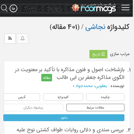
Ski
t
mai
conten
کلیدواژه
نجاشی
‏/ (401 مقاله)
مرتب سازی
تاریخ
بازشناخت اصول و فنون مذاکره با تأکید بر معنویت در
1.
الگوی مذاکره جعفر بن ابی طالب
مقاله
نویسنده
:
یعقوبی، محمدجواد
؛
چکیده
کلیدواژه
آدرس
مقالات مرتبط
پیشنهاد دیگران
دانلود
بررسی سندی و دلالی روایات طواف کشتی نوح علیه
2.