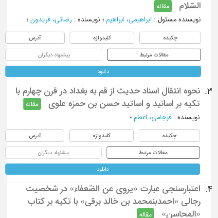
السّلام
مقاله
نویسنده مسئول
:
ابراهیمی، ابراهیم
؛
نویسنده
:
رضائی، فریدون
؛
چکیده
کلیدواژه
آدرس
مقالات مرتبط
پیشنهاد دیگران
دانلود
نحوه انتقال اسناد حدیث از قم به بغداد در قرن چهارم با
3.
تکیه بر اسانید و اساتید حسن بن حمزه علوی
مقاله
نویسنده
:
فرجامی، اعظم
؛
چکیده
کلیدواژه
آدرس
مقالات مرتبط
پیشنهاد دیگران
دانلود
اعتبارسنجی عبارت «یروی عن الضّعفاء» در شخصیت
4.
رجالی «احمدبنمحمد بن خالد برقی» با تکیه بر کتاب
«المحاسن»
مقاله