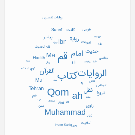
سید علی اکبر ربیع نتاج؛ دکتر محسن قاسم
پور؛ دکتر فروغ پارسا
مدیر اجرایی
مصطفی باغ میرانی
روایات تفسیری
پست الکترونیک
p-hadith@kashanu.ac.ir
آدرس
کاشان ، بلوار قطب راوندی ، دانشگاه کاشان
کانت
Sunnī
طوسی
، دانشکده ادبیات وزبانهای خارجی
پیامبر
tafsir
روایة
Ibn
محل نشر
کاشان (ایران)
بیروت
dar
نقد
فقه الحدیث
تاریخ ثبت در پایگاه
1390/02/19
حدیث
امام
قم
Ma
Hadith
نجاشی
علم
خدا
sH
روایات
رجال
نهج البلاغه
القرآن
الروایات
کتاب
Muʾ
سند
الکافی
به
النجاشی
Tehran
نقل
Qom
ah
تاریخ
فهم
سنت
Sā
Al Kāfī
Ali
Abd
راوی
متن
Muhammad
کلام
احادیث
Imam Sadiq
Ahl