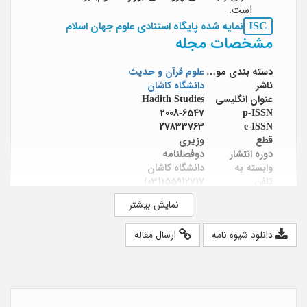
است.
ISC
نمایه شده پایگاه استنادی علوم جهان اسلام
مشخصات مجله
دسته بندی موضوعی
علوم قرآن و حدیث
ناشر
دانشگاه کاشان
عنوان انگلیسی
Hadith Studies
2008-6547
p-ISSN
27833763
e-ISSN
قطع
وزیری
دوره انتشار
دوفصلنامه
وابسته به
دانشگاه کاشان
تلفن
55912717(031)
دورنگار
55912705(031)
نمایش بیشتر
آدرس اینترنتی
https://s-hadith.kashanu.ac.ir
صاحب امتیاز
دانشگاه کاشان
دانلود شیوه نامه
ارسال مقاله
مدیر مسئول
دکتر محسن قاسم پور
سر دبیر
حجت الاسلام دکتر سیدرضا مودب
هیئت تحریریه
دکتر عباس زراعت؛ دکتر سیدکاظم طباطبایی؛
دکتر نهله غروی نائینی؛ دکتر فتحیه فتاحی
زاده؛ دکتر سیدرضا مودب؛ دکتر محمدرضا
حاج اسماعیلی؛ دکتر بمانعلی دهقان؛ دکتر