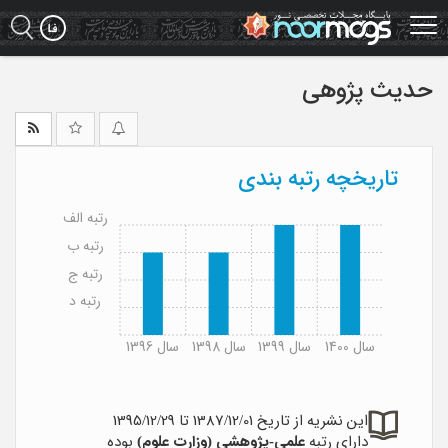
Ski
t
mai
conten
حدیث پژوهی
تاریخچه رتبه بندی
رتبه الف
رتبه ب
رتبه ج
رتبه د
سال 1400
سال 1399
سال 1398
سال 1396
این نشریه از تاریخ 1387/12/01 تا 1395/12/29
دارای رتبه
علمی-پژوهشی (وزارت علوم)
بوده